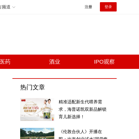
方频道
注册
登录
医药
酒业
IPO观察
热门文章
精准适配新生代喂养需
求，海普诺凯双新品解锁
育儿新选择！
《伦敦合伙人》开播在