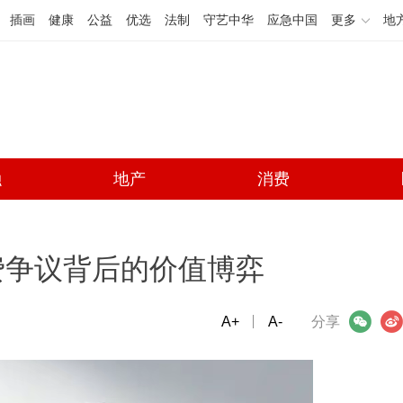
插画
健康
公益
优选
法制
守艺中华
应急中国
更多
地
融
地产
消费
费争议背后的价值博弈
A+
微信
A-
微博
分享