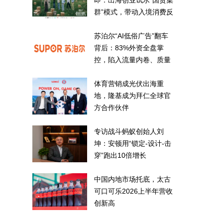
即：出海创业试水“国货集
群”模式，带动入境消费反
向种草
苏泊尔“AI低俗广告”翻车
背后：83%外资全盘掌
控，陷入流量内卷、质量
频发的负循环
体育营销成光伏出海重
地，隆基成为拜仁全球官
方合作伙伴
专访战斗蚂蚁创始人刘
坤：安顿用“锁定-设计-击
穿”跑出10倍增长
中国内地市场托底，太古
可口可乐2026上半年营收
创新高