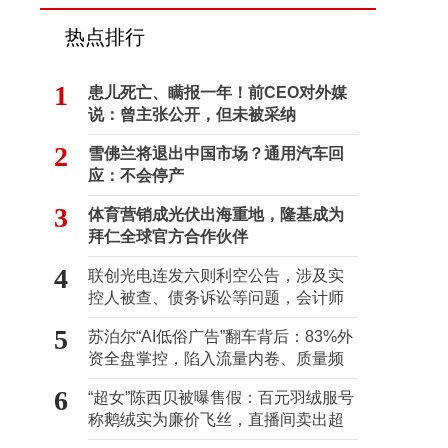
热点排行
1
患儿死亡、瞒报一年！前CEO对外媒
说：曾主张公开，但未被采纳
2
雪佛兰将退出中国市场？通用汽车回
应：不会停产
3
体育营销成光伏出海重地，隆基成为
拜仁全球官方合作伙伴
4
联创光电连发六则利空公告，涉及实
控人被查、债务诉讼等问题，会计师
事务所曾出具“保留意见”
5
苏泊尔“AI低俗广告”翻车背后：83%外
资全盘掌控，陷入流量内卷、质量频
发的负循环
6
“超女”陈西贝被曝售假：百元羽绒服号
称鹅绒实为廉价飞丝，直播间卖出超
百万元