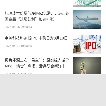
在海开颐海云颂项目现场，到访量的增加
航油成本倍增仍净赚62亿港元，进击的
同样给接待带来了压力：北京商报记者虽然提
国泰靠“过境红利”加速扩张
前预约了，但因为置业顾问正在接待上一组客
2026-08-06 09:38:43
户，等待20分钟后，置业顾问才腾出时间来接
宇树科技科创板IPO 申购日为8月10日
待。
2026-08-04 10:38:46
“金三银四”的期待
贝肯能源二次“易主”：原实控人溢价
春节假期期间，新房市场呈现出“淡季不
40%“清仓”离场，潘兵联合新洋丰、
淡”的积极趋势，这一表现极大地提振了置业
宏科百世拟入主
2026-08-05 14:11:25
顾问对即将到来的传统房地产旺季3月及4月的
信心与期待。
统一中控上半年：食品业务稳步增长，
饮品业务除奶茶外全线承压
业内人士表示，天气转暖、年终奖发放、
2026-08-06 09:56:12
工作生活步入正轨等因素促使购房需求回升。