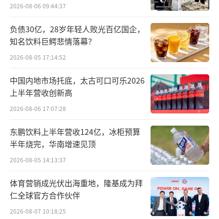
2026-08-06 09:44:37
0组的水平，远超春节前预期的5组，涨幅达30
0%。
负债30亿，28岁年轻人败光百亿国企，
知名饮料巨鳄悲情落幕？
同样的情况还发生在永丰南板块的海开颐
2026-08-05 17:14:52
海云颂项目。该项目置业顾问李云熙表示，在
春节期间，售楼处准备了写福字、做花灯等活
中国内地市场托底，太古可口可乐2026
上半年营收创新高
动，有趣的活动也吸引了购房者前来参与。北
2026-08-06 17:07:28
京商报记者在现场看到，3组购房者正在与置业
顾问对于户型细节进行沟通。
东鹏饮料上半年营收124亿，冰柜预算
半年烧完，华南增速见顶
相比于永丰板块，丰台中海甲叁号院并没
2026-08-05 14:13:37
有那么热闹。北京商报记者在楼盘现场观察
到，尽管项目已开放小区会所以及两个户型的
体育营销成光伏出海重地，隆基成为拜
仁全球官方合作伙伴
交付样板间，供购房者亲身体验未来的小区环
2026-08-07 10:18:25
境以及房屋品质，但在现场记者仅见到1组购房