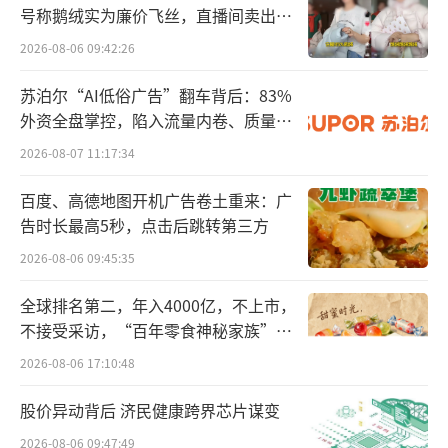
等到11时才可以到店沟通。在王小强看来，提
号称鹅绒实为廉价飞丝，直播间卖出超
百万元
前预约也是为了可以给购房者更好的体验。
2026-08-06 09:42:26
王小强表示，购房者的增加也让置业顾问
苏泊尔“AI低俗广告”翻车背后：83%
外资全盘掌控，陷入流量内卷、质量频
人数不足的问题显现出来。在大年初四前，该
发的负循环
2026-08-07 11:17:34
项目仅有4名置业顾问，从大年初四开始才提升
至6位，但考虑到看房高峰期购房者密集到店会
百度、高德地图开机广告卷土重来：广
接待不过来，所以采取预约的方式看房。
告时长最高5秒，点击后跳转第三方
2026-08-06 09:45:35
北京商报记者在与王小强沟通的近1小时
中，粗略计算到访保利建工嘉华天珺项目的购
全球排名第二，年入4000亿，不上市，
不接受采访，“百年零食神秘家族”浮
房者便有5组。在王小强看来，随着出游人群陆
出水面？
2026-08-06 17:10:48
续返京，那些因假期返乡或出游而暂时搁置看
房计划的潜在购房者将会逐渐回归市场，项目
股价异动背后 济民健康跨界芯片谋变
到访量有望迎来一波小高峰。
2026-08-06 09:47:49