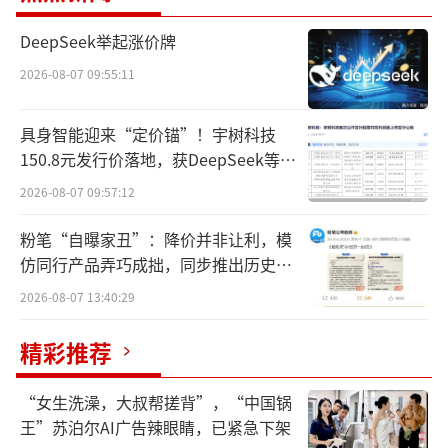
处。
DeepSeek举起涨价牌
从事新盘项目置业顾问五年的保利建工嘉
2026-08-07 09:55:11
华天珺王小强告诉北京商报记者，在此前工作
的楼盘，考虑到春节假期购房者到店数量少、
具身智能迎来“定价锚”！宇树科技
150.8元发行价落地，获DeepSeek等豪
人工成本和经营成本等诸多因素，往往都会考
华战配加持
虑闭店。但2025年春节考虑到市场回暖、购房
2026-08-07 09:57:12
者信心回升，该项目则采用轮岗值班的形式正
粉笔“自曝家丑”：降价并非让利，模
常营业。
仿同行产品弄巧成拙，同步推出历史学
员退费方案
2026-08-07 13:40:29
也正是这种轮岗值班的形式让王小强叫苦
不迭，“远超预期”“人手不足”等成为王小
精彩推荐
强与北京商报记者沟通中常提到的词汇。王小
强表示，从大年初三开始，到访量便出现逐渐
“女生洗澡，大叔帮搓背”，“中国锅
王”苏泊尔AI广告辣眼睛，已紧急下架
增加的趋势，大年初五便已达到工作日日均约2