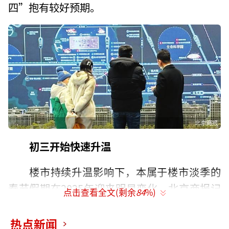
四”抱有较好预期。
初三开始快速升温
楼市持续升温影响下，本属于楼市淡季的
春节假期在2025年迎来明显变化。北京商报记
点击查看全文(剩余
84
%)
者在走访时发现，热门板块的新盘项目售楼处
在2025年春节假期成为购房者过节期间的新去
热点新闻