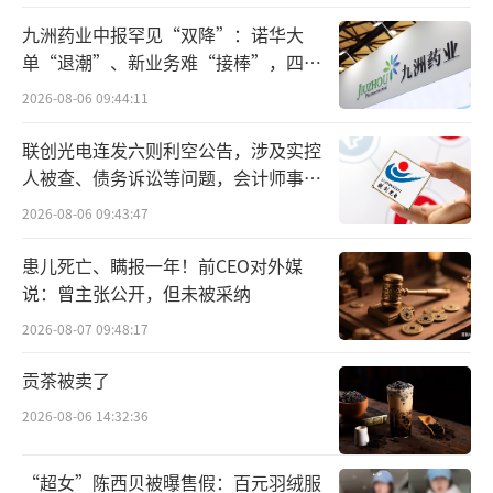
者。该项目置业顾问贾伯远告诉记者，春节期
九洲药业中报罕见“双降”：诺华大
间到访量比预期有所增加，日均能达到10组，
单“退潮”、新业务难“接棒”，四大
难关待闯
但因记者到访时间偏晚，并且交付样板间及会
2026-08-06 09:44:11
所展示区较分散，也导致购房者并不集中在某
联创光电连发六则利空公告，涉及实控
一区域。
人被查、债务诉讼等问题，会计师事务
所曾出具“保留意见”
2026-08-06 09:43:47
看房需提前预约
患儿死亡、瞒报一年！前CEO对外媒
置业顾问少、购房者超预期的情况下，部
说：曾主张公开，但未被采纳
分新盘项目也是采取与热门景区同样的预约制
2026-08-07 09:48:17
度来保证购房者的到店体验。
贡茶被卖了
例如保利建工嘉华天珺项目，北京商报记
2026-08-06 14:32:36
者在上午9时30分拨通该项目楼盘销售中心电
话，被告知因置业顾问不足等情况，需要记者
“超女”陈西贝被曝售假：百元羽绒服