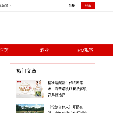
方频道
注册
登录
医药
酒业
IPO观察
热门文章
精准适配新生代喂养需
求，海普诺凯双新品解锁
育儿新选择！
《伦敦合伙人》开播在