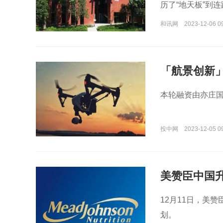
历了“地天板”到
和讯网
2023-12-06 0
「航景创新
本轮融资由亦庄
投中网
2023-12-05 0
美赞臣中国
12月11日，美
划。