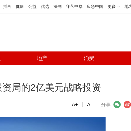
插画
健康
公益
优选
法制
守艺中华
应急中国
更多
地
融
地产
消费
投资局的2亿美元战略投资
A+
微信
A-
微博
分享