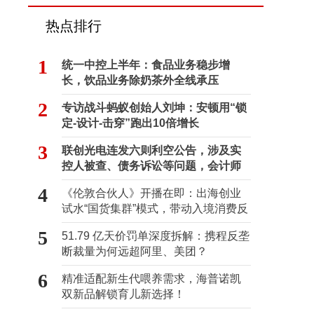
热点排行
1
统一中控上半年：食品业务稳步增
长，饮品业务除奶茶外全线承压
2
专访战斗蚂蚁创始人刘坤：安顿用“锁
定-设计-击穿”跑出10倍增长
3
联创光电连发六则利空公告，涉及实
控人被查、债务诉讼等问题，会计师
事务所曾出具“保留意见”
4
《伦敦合伙人》开播在即：出海创业
试水“国货集群”模式，带动入境消费反
向种草
5
51.79 亿天价罚单深度拆解：携程反垄
断裁量为何远超阿里、美团？
6
精准适配新生代喂养需求，海普诺凯
双新品解锁育儿新选择！