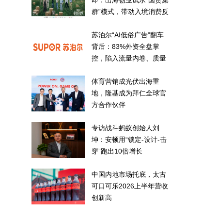
即：出海创业试水“国货集
群”模式，带动入境消费反
向种草
苏泊尔“AI低俗广告”翻车
背后：83%外资全盘掌
控，陷入流量内卷、质量
频发的负循环
体育营销成光伏出海重
地，隆基成为拜仁全球官
方合作伙伴
专访战斗蚂蚁创始人刘
坤：安顿用“锁定-设计-击
穿”跑出10倍增长
中国内地市场托底，太古
可口可乐2026上半年营收
创新高