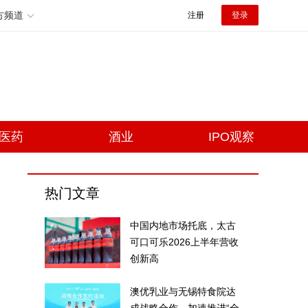
方频道
注册
登录
医药
酒业
IPO观察
热门文章
中国内地市场托底，太古
可口可乐2026上半年营收
创新高
澳优乳业与无锡特食院达