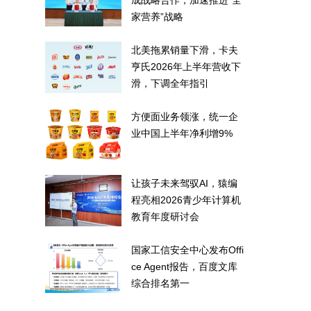
成战略合作，加速推进“全
家营养”战略
北美拖累销量下滑，卡夫
亨氏2026年上半年营收下
滑，下调全年指引
方便面业务领涨，统一企
业中国上半年净利增9%
让孩子未来驾驭AI，猿编
程亮相2026青少年计算机
教育年度研讨会
国家工信安全中心发布Offi
ce Agent报告，百度文库
综合排名第一