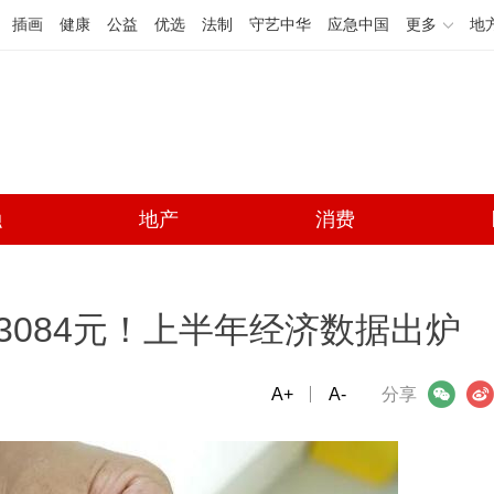
插画
健康
公益
优选
法制
守艺中华
应急中国
更多
地
融
地产
消费
3084元！上半年经济数据出炉
A+
微信
A-
微博
分享