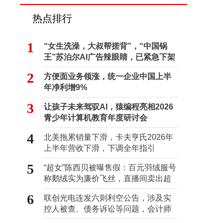
热点排行
1
“女生洗澡，大叔帮搓背”，“中国锅
王”苏泊尔AI广告辣眼睛，已紧急下架
2
方便面业务领涨，统一企业中国上半
年净利增9%
3
让孩子未来驾驭AI，猿编程亮相2026
青少年计算机教育年度研讨会
4
北美拖累销量下滑，卡夫亨氏2026年
上半年营收下滑，下调全年指引
5
“超女”陈西贝被曝售假：百元羽绒服号
称鹅绒实为廉价飞丝，直播间卖出超
百万元
6
联创光电连发六则利空公告，涉及实
控人被查、债务诉讼等问题，会计师
事务所曾出具“保留意见”