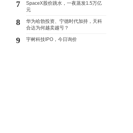
7
SpaceX股价跳水，一夜蒸发1.5万亿
元
8
华为哈勃投资、宁德时代加持，天科
合达为何越卖越亏？
9
宇树科技IPO，今日询价