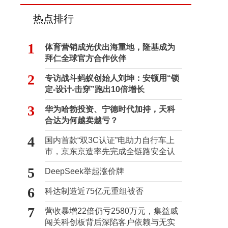
热点排行
1
体育营销成光伏出海重地，隆基成为
拜仁全球官方合作伙伴
2
专访战斗蚂蚁创始人刘坤：安顿用“锁
定-设计-击穿”跑出10倍增长
3
华为哈勃投资、宁德时代加持，天科
合达为何越卖越亏？
4
国内首款“双3C认证”电助力自行车上
市，京东京造率先完成全链路安全认
证
5
DeepSeek举起涨价牌
6
科达制造近75亿元重组被否
7
营收暴增22倍仍亏2580万元，集益威
闯关科创板背后深陷客户依赖与无实