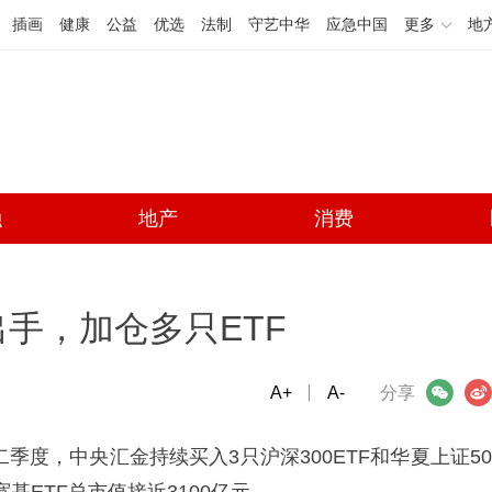
插画
健康
公益
优选
法制
守艺中华
应急中国
更多
地
融
地产
消费
手，加仓多只ETF
A+
微信
A-
微博
分享
季度，中央汇金持续买入3只沪深300ETF和华夏上证50