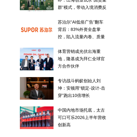
即：出海创业试水“国货集
群”模式，带动入境消费反
向种草
苏泊尔“AI低俗广告”翻车
背后：83%外资全盘掌
控，陷入流量内卷、质量
频发的负循环
体育营销成光伏出海重
地，隆基成为拜仁全球官
方合作伙伴
专访战斗蚂蚁创始人刘
坤：安顿用“锁定-设计-击
穿”跑出10倍增长
中国内地市场托底，太古
可口可乐2026上半年营收
创新高