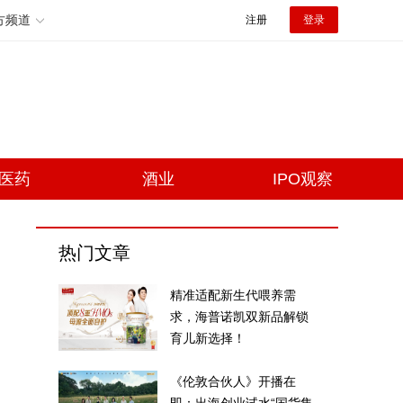
方频道
注册
登录
医药
酒业
IPO观察
热门文章
精准适配新生代喂养需
求，海普诺凯双新品解锁
育儿新选择！
《伦敦合伙人》开播在