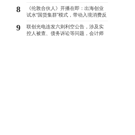
控人困局
8
《伦敦合伙人》开播在即：出海创业
试水“国货集群”模式，带动入境消费反
向种草
9
联创光电连发六则利空公告，涉及实
控人被查、债务诉讼等问题，会计师
事务所曾出具“保留意见”