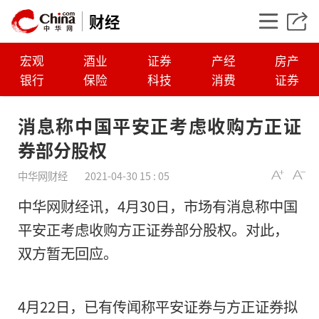
财经
宏观
酒业
证券
产经
房产
银行
保险
科技
消费
证券
消息称中国平安正考虑收购方正证
券部分股权
中华网财经
2021-04-30 15 : 05
中华网财经讯，4月30日，市场有消息称中国
平安正考虑收购方正证券部分股权。对此，
双方暂无回应。
消息称中国平安正考
证券部分股权
4月22日，已有传闻称平安证券与方正证券拟