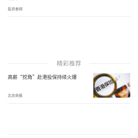
投资者网
精彩推荐
高薪“挖角”赴港投保持续火爆
北京商报