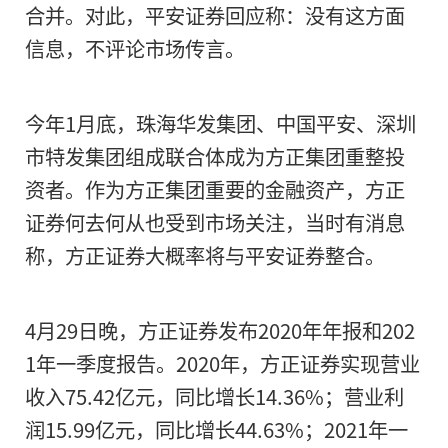
合并。对此，平安证券回应称：没有这方面
信息，不评论市场传言。
4月30日，市场消息称中国
今年1月底，珠海华发集团、中国平安、深圳
正证券部分股权。对此，双
市特发集团组成联合体成为方正集团重整投
22日，已有传闻称平安证
资者。作为方正集团重要的金融资产，方正
证券何去何从也受到市场关注，当时有消息
并。对此，平安证券回应称
称，方正证券大概率将与平安证券整合。
息，不评论市场传言。
4月29日晚，方正证券发布2020年年报和202
1年一季度报告。2020年，方正证券实现营业
2021
收入75.42亿元，同比增长14.36%；营业利
润15.99亿元，同比增长44.63%；2021年一
长按二维码 