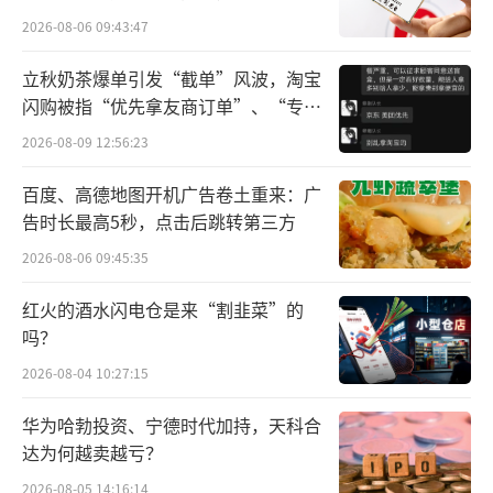
所曾出具“保留意见”
2026-08-06 09:43:47
近日，该公司公布的三季报显示，前三季
立秋奶茶爆单引发“截单”风波，淘宝
度营收达1032.68亿元，同比增长18.48%；净
闪购被指“优先拿友商订单”、“专挑
利润528.76亿元，同比增长19.09%。
贵的拿”
2026-08-09 12:56:23
这也是贵州茅台首次在前三个季度达成千
百度、高德地图开机广告卷土重来：广
亿营收。与去年相比，该公司仅用三个季度就
告时长最高5秒，点击后跳转第三方
已经完成去年八成以上的收入。在利润层面，
2026-08-06 09:45:35
贵州茅台则保持日均赚两亿元的速度。
红火的酒水闪电仓是来“割韭菜”的
就在三季报披露之前，有市场传言，贵州
吗？
茅台四季度增速放缓。尽管贵州茅台方面辟
2026-08-04 10:27:15
谣，但是单独来看，第三季度已有放缓的架
华为哈勃投资、宁德时代加持，天科合
势。
达为何越卖越亏？
2026-08-05 14:16:14