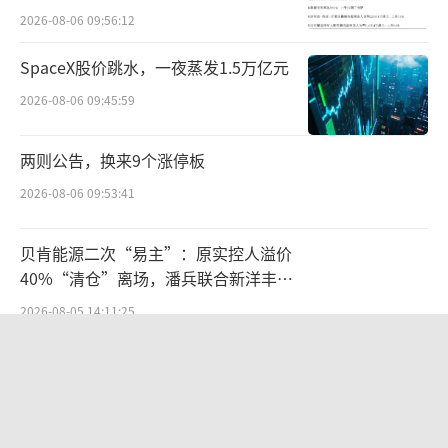
2026-08-06 09:56:12
茅台酒为白酒高端市场风向标，该品类增
速放缓，或意味着高端酒市场压力不小。有酒
SpaceX股价跳水，一夜蒸发1.5万亿元
水销售从业者坦言，“现在包括茅台在内的高
2026-08-06 09:45:59
端酒都不好卖。”
两则公告，换来9个涨停板
以飞天茅台为例，零售价为1499元，价格
2026-08-06 09:53:41
常年居高不下，尤其是在往年中秋、国庆的双
节前后，价格较为坚挺，在2800元至3000元上
贝肯能源二次“易主”：原实控人溢价
下。
40%“清仓”离场，潘兵联合新洋丰、
宏科百世拟入主
2026-08-05 14:11:25
不过，中华网财经从多个渠道了解到，今
年双节之后，茅台酒价格波动明显。截至目
航油成本倍增仍净赚62亿港元，进击的
国泰靠“过境红利”加速扩张
前，飞天茅台散瓶售价大多集中在2600元左
右，整件单瓶价格则是刚过2900元。
2026-08-06 09:38:43