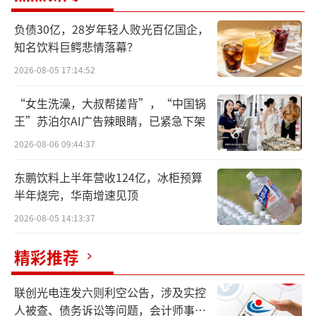
多家券商研报认为，贵州茅台三季度放缓
是主动调整。但是，高端酒市场遇冷，尚处恢
负债30亿，28岁年轻人败光百亿国企，
知名饮料巨鳄悲情落幕？
复阶段无需争辩，多家名酒企产品价格出现倒
挂，茅台酒即便价格依旧坚挺，但是市场价格
2026-08-05 17:14:52
也有回落。
“女生洗澡，大叔帮搓背”，“中国锅
王”苏泊尔AI广告辣眼睛，已紧急下架
为在激烈的市场博弈中需求增量，贵州茅
2026-08-06 09:44:37
台接连在跨界、联名上发力。不过，多轮跨界
之后，无论是贵州茅台自身还是外界，对于跨
东鹏饮料上半年营收124亿，冰柜预算
半年烧完，华南增速见顶
界的态度都从狂热逐渐转为冷静，都在深思茅
台酒在跨界产物中所扮演的角色以及投资回
2026-08-05 14:13:37
报。
精彩推荐
增速放缓
联创光电连发六则利空公告，涉及实控
人被查、债务诉讼等问题，会计师事务
贵州茅台遥遥领先。