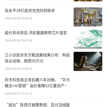
数据显示，该公司第三季度实现营业收入3
36.92亿元，同比增长14.04%；净利润168.96
段永平38亿投资泡泡玛特账本
亿元，同比增长15.68%。
2026-08-06 09:42:56
与前两季度相比，贵州茅台三季度营收、
股价异动背后 济民健康跨界芯片谋变
净利润增长幅度降低。如在二季度，该公司营
2026-08-06 09:47:49
收、净利润同比增长幅度均在20%以上。
其核心产品茅台酒前三季度收入同比增长
江小白起诉东方甄选案结果公布：构成
商业诋毁，赔偿30万元
超17%，在三季度同比增长14.6%，也可看出
2026-08-03 16:34:22
三季度增速有所放缓。
欣天科技易主背后藏六年对赌，“华为
多家券商发布的研报也都指出贵州茅台三
概念+AI营销”溢价难掩52亿重资产考
季度营收降速。
验
2026-08-05 14:14:15
德邦证券研报显示，贵州茅台收入业绩符
“超女”陈西贝被曝售假：百元羽绒服