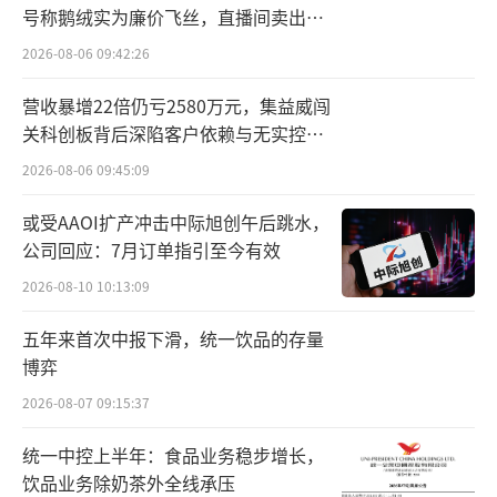
合预期，三季度环比降速主要系上半年进度完
号称鹅绒实为廉价飞丝，直播间卖出超
成较好，进入下半年主动控制发货节奏。
百万元
2026-08-06 09:42:26
该研报观点为，三季度，茅台酒、系列酒
营收暴增22倍仍亏2580万元，集益威闯
关科创板背后深陷客户依赖与无实控人
分别实现营业收入279.91亿元、55.20亿元，分
困局
别同比增长14.55%、11.69%，茅台酒增速略
2026-08-06 09:45:09
高于系列酒。茅台酒经营节奏稳健，增速波动
或受AAOI扩产冲击中际旭创午后跳水，
不大，与整体收入增速较为一致；系列酒同期
公司回应：7月订单指引至今有效
基数较高，叠加三季度控货维护市场价格，导
2026-08-10 10:13:09
致系列酒增速放缓。
五年来首次中报下滑，统一饮品的存量
博弈
华安证券研报则认为，茅台酒增速放缓为
三季度收入增速下移主因，但从结构上看，茅
2026-08-07 09:15:37
台酒增速今年首次超过系列酒，带动贵州茅台
统一中控上半年：食品业务稳步增长，
产品矩阵向上提升。
饮品业务除奶茶外全线承压