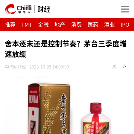
财经
推荐
TMT
金融
地产
消费
医药
酒业
IPO
舍本逐末还是控制节奏？茅台三季度增
速放缓
中华网财经
2023-10-25 14:09:09