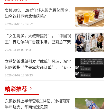
公众普遍认知中，“喝啤酒导致痛风”是
负债30亿，28岁年轻人败光百亿国企，
知名饮料巨鳄悲情落幕？
流传最广、最为普遍的一种说法。这种说法有
2026-08-05 17:14:52
科学依据吗？事实真相究竟如何？问酒论坛中
专家指出，啤酒嘌呤含量高导致痛风发病率
“女生洗澡，大叔帮搓背”，“中国锅
高，这是不正确的说法。
王”苏泊尔AI广告辣眼睛，已紧急下架
2026-08-06 09:44:37
专家视角：啤酒属于低嘌呤食品，过量饮
酒是诱发痛风的主因
立秋奶茶爆单引发“截单”风波，淘宝
闪购被指“优先拿友商订单”、“专挑
痛风是一种现代社会常见的疾病，是尿酸
贵的拿”
2026-08-09 12:56:23
结晶沉积于关节(关节腔滑液内尿酸钠结晶形成
精彩推荐
为特征)，软组织、骨骼、软骨和肾脏等处引起
组织的异物炎症反应，临床表现为高尿酸症。
东鹏饮料上半年营收124亿，冰柜预算
半年烧完，华南增速见顶