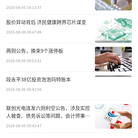
中国中医科学院基础理论研究所教授于智
2026-08-05 14:13:37
敏指出，高尿酸血症和痛风可分为原发性和继
发性两类。约有80%原发性高尿酸血症和痛风
股价异动背后 济民健康跨界芯片谋变
属于多基因遗传病，由嘌呤代谢有关的限速酶
2026-08-06 09:47:49
的基因变异，导致人体自身嘌呤代谢紊乱引
起。而继发性高尿酸血症则是饮食、治疗导致
两则公告，换来9个涨停板
的尿酸增多，或是肾脏疾病或某些药物所致尿
2026-08-06 09:53:41
酸排泄减少
。
段永平38亿投资泡泡玛特账本
她进一步解释，导致痛风病的原因是非常
2026-08-06 09:42:56
多的，和啤酒并没有直接关联。对于那些嘌呤
代谢失常的人，处在痛风病发作前期，过量饮
联创光电连发六则利空公告，涉及实控
酒导致人体酒精代谢失常，会诱发痛风。所以
人被查、债务诉讼等问题，会计师事务
不恰当地、过量饮酒是主因。
所曾出具“保留意见”
2026-08-06 09:43:47