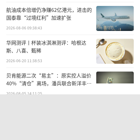
中嘌呤500-1500mg/kg猪肉、鱼、虾、黑
航油成本倍增仍净赚62亿港元，进击的
豆、绿豆、芝麻、豆腐
国泰靠“过境红利”加速扩张
2026-08-06 09:38:43
高嘌呤 1500-5000mg/kg 黄豆芽、菜花、
海鳗、动物内脏、蛤蜊
华网测评丨杯装冰淇淋测评：哈根达
斯、八喜、甄稀
第三届问酒论坛聚专家之力，解大众之
2026-06-20 11:38:53
惑，相信在酒业的共同努力与协同发展下，将
贝肯能源二次“易主”：原实控人溢价
有更多的专家、学者和媒体力量投入，不断强
40%“清仓”离场，潘兵联合新洋丰、
化与消费者之间的沟通与交流，真正帮助消费
宏科百世拟入主
2026-08-05 14:11:25
者把酒“问清楚、喝明白”。
营收暴增22倍仍亏2580万元，集益威闯
（责任编辑：zx0280）
关科创板背后深陷客户依赖与无实控人
困局
2026-08-06 09:45:09