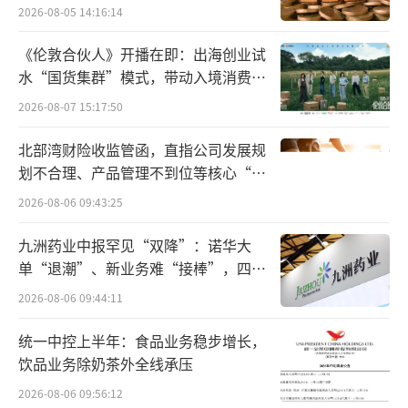
2026-08-05 14:16:14
喝1瓶500mL10度啤酒（嘌呤含量60mg/
《伦敦合伙人》开播在即：出海创业试
L）
水“国货集群”模式，带动入境消费反
向种草
2026-08-07 15:17:50
相当于吃2个（10g）蛤蜊、1只（20g）
虾、1块（60g）豆腐（蛤蜊的嘌呤含量为3160
北部湾财险收监管函，直指公司发展规
mg/kg；虾的嘌呤含量为1380mg/kg；豆腐的
划不合理、产品管理不到位等核心“痛
点”
嘌呤含量为550mg/kg）
2026-08-06 09:43:25
啤酒中的嘌呤含量并不高，属于低嘌呤食
九洲药业中报罕见“双降”：诺华大
单“退潮”、新业务难“接棒”，四大
品，
在酒类中也不属于最高的一款，所以啤酒
难关待闯
2026-08-06 09:44:11
中的嘌呤并不是引起尿酸升高的因素。
统一中控上半年：食品业务稳步增长，
低嘌呤≤500mg/kg大米、大麦、鸡蛋、牛
饮品业务除奶茶外全线承压
奶、汽水、巧克力、水果、蔬菜
2026-08-06 09:56:12