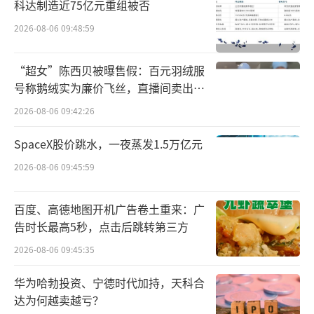
行业观点：饮食诱发痛风的因素只占20%
科达制造近75亿元重组被否
2026-08-06 09:48:59
痛风是一组嘌呤代谢紊乱所致的疾病，其
临床特点为高尿酸血症。高尿酸血症和痛风的
“超女”陈西贝被曝售假：百元羽绒服
遗传模式非常复杂，由一系列主效和微效基因
号称鹅绒实为廉价飞丝，直播间卖出超
所控制并与环境相互作用。血液尿酸水平受肝
百万元
2026-08-06 09:42:26
脏中尿酸的产生量及肾脏和肠的排泄与重吸收
SpaceX股价跳水，一夜蒸发1.5万亿元
平衡状态的影响，所以对体内尿酸稳态的控制
2026-08-06 09:45:59
是治疗高尿酸血症和痛风的关键。
黄酒、啤酒、白酒、葡萄酒都属于低嘌呤
百度、高德地图开机广告卷土重来：广
告时长最高5秒，点击后跳转第三方
食品
2026-08-06 09:45:35
黄酒、啤酒、白酒、葡萄酒中的嘌呤含
华为哈勃投资、宁德时代加持，天科合
量：黄酒80-150mg/L；葡萄酒 4-15mg/L；啤
达为何越卖越亏？
酒 20-100mg/L；白酒 0-5mg/L。