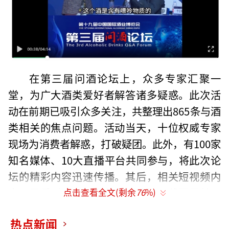
在第三届问酒论坛上，众多专家汇聚一
堂，为广大酒类爱好者解答诸多疑惑。此次活
动在前期已吸引众多关注，共整理出865条与酒
类相关的焦点问题。活动当天，十位权威专家
现场为消费者解惑，打破疑团。此外，有100家
知名媒体、10大直播平台共同参与，将此次论
坛的精彩内容迅速传播。其后，相关短视频内
容更是受到广大用户的热烈追捧，截至目前，
点击查看全文(剩余
76
%)
单条视频最高观看量达188万+，视频累计观看
热点新闻
量高达290万+次。