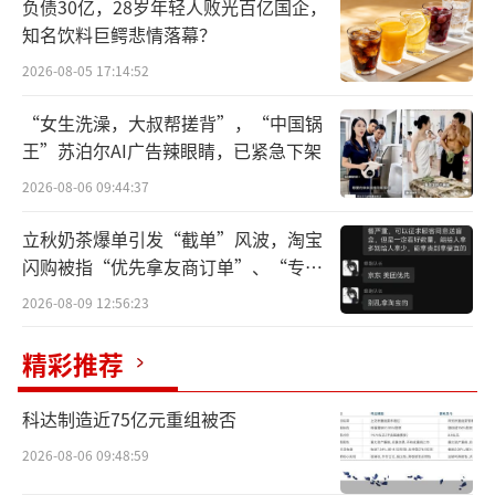
负债30亿，28岁年轻人败光百亿国企，
知名饮料巨鳄悲情落幕？
2026-08-05 17:14:52
“女生洗澡，大叔帮搓背”，“中国锅
王”苏泊尔AI广告辣眼睛，已紧急下架
2026-08-06 09:44:37
立秋奶茶爆单引发“截单”风波，淘宝
闪购被指“优先拿友商订单”、“专挑
白酒价格倒挂，在价格带上，中高端影响
贵的拿”
2026-08-09 12:56:23
更大；在品类上，酱酒是重灾区。
精彩推荐
以习酒系列产品为例，习酒君品建议零售
价为1498元/瓶，但在线上平台，习酒君品单瓶
科达制造近75亿元重组被否
售价1000元左右，有的甚至降至960元；习酒1
2026-08-06 09:48:59
988建议零售价为898元/瓶，线上平台价格则在