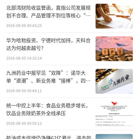
出“产能过剩”的警示。
北部湾财险收监管函，直指公司发展规
划不合理、产品管理不到位等核心“痛
而与产能扩充形成鲜明对比的，是白酒销
点”
2026-08-06 09:43:25
量的逐年递减。根据国家统计局公开的数据，
从2016年至2021年，分别实现销量1305.71万
华为哈勃投资、宁德时代加持，天科合
达为何越卖越亏？
千升、854.65万千升、755.53万千升，和703.4
3万千升，近乎腰斩。
2026-08-05 14:16:14
九洲药业中报罕见“双降”：诺华大
单“退潮”、新业务难“接棒”，四大
难关待闯
2026-08-06 09:44:11
统一中控上半年：食品业务稳步增长，
饮品业务除奶茶外全线承压
2026-08-06 09:56:12
航油成本倍增仍净赚62亿港元，进击的