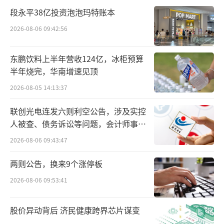
500元上下。
段永平38亿投资泡泡玛特账本
2026-08-06 09:42:56
老名酒也同样出现价格倒挂，古井贡酒52
度年份原浆古20官方商城原价为1299元，而在
东鹏饮料上半年营收124亿，冰柜预算
天猫、京东等平台，古20的单瓶价格为700元左
半年烧完，华南增速见顶
右，“618”期间更是降至600元左右。
2026-08-05 14:13:37
白酒价格倒挂，最根本的解释还是供需关
联创光电连发六则利空公告，涉及实控
系
。
人被查、债务诉讼等问题，会计师事务
所曾出具“保留意见”
2026-08-06 09:43:47
一方面，是近年来名酒企业不断进行产能
扩充。按中国酒业协会理事长宋书玉在今年3月
两则公告，换来9个涨停板
份分享的一项数据显示，2022年各白酒企业共
2026-08-06 09:53:41
宣布了近50个扩产项目，涉及资金不少于2000
亿元，扩充产能百万吨。以白酒行业目前产能
股价异动背后 济民健康跨界芯片谋变