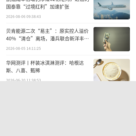
国泰靠“过境红利”加速扩张
2026-08-06 09:38:43
贝肯能源二次“易主”：原实控人溢价
40%“清仓”离场，潘兵联合新洋丰、
宏科百世拟入主
2026-08-05 14:11:25
华网测评丨杯装冰淇淋测评：哈根达
斯、八喜、甄稀
2026-06-20 11:38:53
欣天科技易主背后藏六年对赌，“华为
概念+AI营销”溢价难掩52亿重资产考
验
2026-08-05 14:14:15
供给过剩给中高端产品带来的直接影响，
营收暴增22倍仍亏2580万元，集益威闯
是“稀缺性”不缺了。以“国窖1573”为例，
关科创板背后深陷客户依赖与无实控人