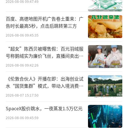
规模来看，这部分新增产能占到16%-20%。
2026-08-06 09:47:49
百度、高德地图开机广告卷土重来：广
告时长最高5秒，点击后跳转第三方
2026-08-06 09:45:35
“超女”陈西贝被曝售假：百元羽绒服
号称鹅绒实为廉价飞丝，直播间卖出超
百万元
2026-08-06 09:42:26
《伦敦合伙人》开播在即：出海创业试
水“国货集群”模式，带动入境消费反
向种草
就在上个月贵州省公布的《贵州省2023年
2026-08-07 15:17:50
产业大招商推介项目索引（四化项目）》中，
SpaceX股价跳水，一夜蒸发1.5万亿元
涉及酒类项目共22个，引资超过133亿元，新增
2026-08-06 09:45:59
产能14万吨。自今年来，多有有识之士发