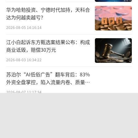
华为哈勃投资、宁德时代加持，天科合
达为何越卖越亏？
2026-08-05 14:16:14
江小白起诉东方甄选案结果公布：构成
商业诋毁，赔偿30万元
2026-08-03 16:34:22
苏泊尔“AI低俗广告”翻车背后：83%
外资全盘掌控，陷入流量内卷、质量频
发的负循环
2026-08-07 11:17:34
航油成本倍增仍净赚62亿港元，进击的
国泰靠“过境红利”加速扩张
2026-08-06 09:38:43