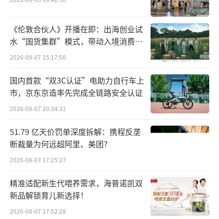
2020年底，嘉士伯将其在中国控制的啤酒
资产注入重庆啤酒，后者成为嘉士伯在中国运
《伦敦合伙人》开播在即：出海创业试
水“国货集群”模式，带动入境消费反
营啤酒资产的唯一平台。
向种草
2026-08-07 15:17:50
此番重组完成后，重庆啤酒不仅业绩一飞
国内首款“双3C认证”电助力自行车上
冲天，营收增长近3倍，产品结构、战略方向也
市，京东京造率先完成全链路安全认证
快速升级，向高端化迈进。
2026-08-07 20:34:31
品牌组合方面，重庆啤酒国际高端品牌有
51.79 亿天价罚单深度拆解：携程反垄
嘉士伯、乐堡、1664、格林堡、布鲁克林等，
断裁量为何远超阿里、美团？
本地强势品牌有重庆、山城、乌苏、西夏、大
2026-08-07 17:25:27
理、风花雪月、天目湖等。
精准适配新生代喂养需求，海普诺凯双
新品解锁育儿新选择！
重组之前，重庆啤酒高档系列仅低个位数
增长，其规模也与主流档位产品相差甚远。重
2026-08-07 17:52:28