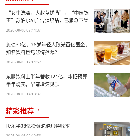
该公司还指出，国际品牌也得到了更大的
增长空间，受益于“6+6”品牌组合策略，在强
“女生洗澡，大叔帮搓背”，“中国锅
王”苏泊尔AI广告辣眼睛，已紧急下架
势市场，嘉士伯、乐堡、1664等国际品牌利用
了本地品牌的强势地位，进入了更多的渠道和
2026-08-06 09:44:37
售点；在非强势市场，则很好地依托乌苏品牌
负债30亿，28岁年轻人败光百亿国企，
拓展的新市场、新渠道、新售点进入了更多的
知名饮料巨鳄悲情落幕？
渠道。
2026-08-05 17:14:52
业绩一出，重庆啤酒股价“精神抖擞”，
东鹏饮料上半年营收124亿，冰柜预算
半年烧完，华南增速见顶
一改近期疲态。业绩公布次日以涨停收尾，报
收91.72元/股。截至8月18日午间收盘，该公司
2026-08-05 14:13:37
股价为93.13元/股。
精彩推荐
尽管重庆啤酒整体业绩向好，旗下的高端
段永平38亿投资泡泡玛特账本
产品却显得力不从心。
2026-08-06 09:42:56