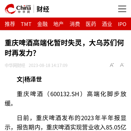
财经
推荐
TMT
金融
地产
消费
医药
酒业
IPO
重庆啤酒高端化暂时失灵，大乌苏们何
时再发力？
中华网财经
2023-08-18 14:17:09
文|杨泽世
重庆啤酒（600132.SH）高端化脚步放
缓。
日前，重庆啤酒发布的2023年半年报显
示，报告期内，重庆啤酒实现营业收入85.05亿