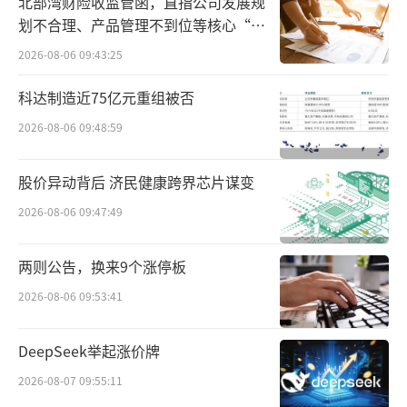
北部湾财险收监管函，直指公司发展规
兴业证券研报指出，场景复苏叠加渠道精
划不合理、产品管理不到位等核心“痛
耕，期待乌苏恢复性增长。乌苏大单品餐饮场
点”
2026-08-06 09:43:25
景占比高、1664夜场等娱乐渠道占比高，随着
高势能渠道持续复苏，同时下半年低基数效应
科达制造近75亿元重组被否
将显现，中高端品类有望重回较高增长中枢。
2026-08-06 09:48:59
（责任编辑：zx0276,zx0277）
股价异动背后 济民健康跨界芯片谋变
2026-08-06 09:47:49
两则公告，换来9个涨停板
2026-08-06 09:53:41
DeepSeek举起涨价牌
2026-08-07 09:55:11