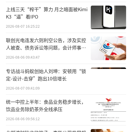
组之后，在2021年高端系列爆发，以乌苏、嘉
上线三天“榨干”算力 月之暗面被Kimi
士伯、1664为代表的高档系列产品销售收入同
K3“逼”着IPO
比增长43.47%。
2026-08-07 16:25:22
但是，这样的增长态势在2022年消失，高
联创光电连发六则利空公告，涉及实控
人被查、债务诉讼等问题，会计师事务
档系列销售收入仅同比增长5.67%，今年上半
所曾出具“保留意见”
年更是只增长1.74%。
2026-08-06 09:43:47
专访战斗蚂蚁创始人刘坤：安顿用“锁
“重庆啤酒整体表现中规中矩，增长高于
定-设计-击穿”跑出10倍增长
行业，高端系列放缓与乌苏有关。过去几年，
2026-08-07 09:41:09
乌苏的增长很快，但是去年开始，乌苏的增长
开始放缓，产品逐渐归于平淡，比较正常的表
统一中控上半年：食品业务稳步增长，
饮品业务除奶茶外全线承压
现。”有熟悉啤酒行业人士向中华网财经表
示。
2026-08-06 09:56:12