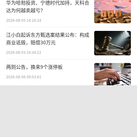
华为哈勃投资、宁德时代加持，天科合
宴席作为酒水消费的重要场景，一直是酒
达为何越卖越亏？
企争夺的焦点，其市场特点与趋势也值得我们
2026-08-05 14:16:14
深入分析。微酒观察到，成都与许昌两个代表
江小白起诉东方甄选案结果公布：构成
不同市场级别的城市，在宴席消费上也呈现出
商业诋毁，赔偿30万元
不同特点。
2026-08-03 16:34:22
成都作为四川的省会城市，拥有深厚的酒
两则公告，换来9个涨停板
文化传统，成都市场也以其独特的消费氛围和
2026-08-06 09:53:41
浓香型白酒的主流地位，一直以来都在白酒行
业有着“东不入皖，西部入川”的行业“定
航油成本倍增仍净赚62亿港元，进击的
律”。这里的消费者对本土品牌如舍得、红花
国泰靠“过境红利”加速扩张
郎、泸州老窖、剑南春有着极高的忠诚度，对
2026-08-06 09:38:43
新品牌的进入形成了一道难以逾越的市场壁
“超女”陈西贝被曝售假：百元羽绒服
垒。此外，尽管成都宴席市场的主流价位段聚
号称鹅绒实为廉价飞丝，直播间卖出超