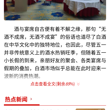
酒与宴席自古便有着不解之缘，那句“无
酒不成席，无酒不成宴”的俗语也道尽了白酒
在中华文化中的独特地位，也因此，尽管五一
并非传统意义上的酒水热销旺季，但随着五一
小长假的到来，亲朋好友的聚会、各类宴席与
假期的叠加，白酒市场似乎总能在此时迎来一
波新的消费热潮。
点击查看全文(剩余
89
%)
针对今年外界关于五一市场遇冷、消费疲
软的疑虑说法，微酒经过实际市场调研和经销
热点新闻
商采访，发现实际情况似乎并未如外界传言般