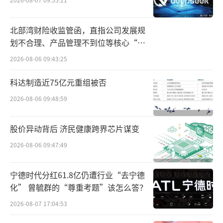
本土主流品牌导致市场壁垒相较其他省市更
高，其次渠道终端工作也比往年压力更大，随
北部湾财险收监管函，直指公司发展规
着更多品牌涌入宴席场景，品牌之间的竞争明
划不合理、产品管理不到位等核心“痛
显更加激烈。
点”
2026-08-06 09:43:25
六是消费能力较好的地级市及县级市场有
科达制造近75亿元重组被否
增量，与一线城市相比，一些消费能力较好的
2026-08-06 09:48:59
地级市和县级市场反而展现出增量的趋势，这
些地区地方经济的稳定发展，为酒水市场提供
股价异动背后 济民健康跨界芯片谋变
了新的增长点，除了福建莆田经销商表示中高
2026-08-06 09:47:49
端价位有破量外，河南许昌经销商也告诉微酒
记者，在他看来当地五一市场还是比较火爆
宁德时代分红61.8亿仍遭行业“去宁德
的，部分酱酒品牌销量也相对往年有所增长。
化” 曾毓群的“尊重考题”该怎么答？
2026-08-07 17:04:53
主流市场挑战与新兴市场机遇