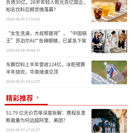
悲观。
负债30亿，28岁年轻人败光百亿国企，
知名饮料巨鳄悲情落幕？
白酒市场，稳中有变
2026-08-05 17:14:52
随着五一假期的到来，宴席市场再度成为
“女生洗澡，大叔帮搓背”，“中国锅
王”苏泊尔AI广告辣眼睛，已紧急下架
各大白酒品牌竞相角逐的战场。微酒记者首先
对福建莆田、四川成都、河南许昌等地经销商
2026-08-06 09:44:37
进行采访调研，发现当前白酒市场呈现出六大
东鹏饮料上半年营收124亿，冰柜预算
显著的市场态势与消费者需求。
半年烧完，华南增速见顶
2026-08-05 14:13:37
一是消费趋于理性，价格段有所下滑。消
费者逐渐从盲目追求高价酒转向更为理性的消
精彩推荐
费选择。福建莆田经销商指出，部分消费者开
始倾向于选择性价比更高的白酒，如从五粮液
51.79 亿天价罚单深度拆解：携程反垄
断裁量为何远超阿里、美团？
转向剑南春等。河南许昌经销商也反映，受大
2026-08-07 17:25:27
环境影响，当地购酒产品档次有所下调，主要