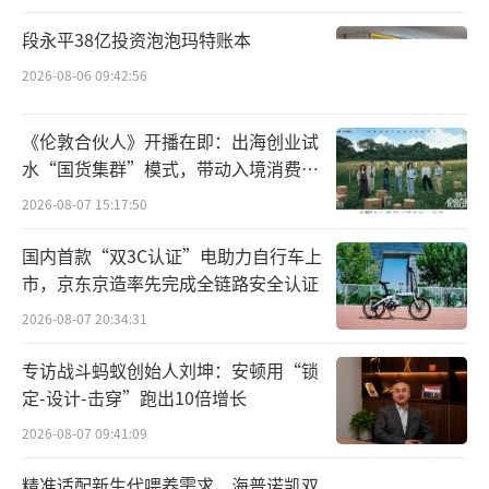
集中在100~200元价位段。
段永平38亿投资泡泡玛特账本
2026-08-06 09:42:56
二是“新锐”市场白酒有增量，以福建为
例，一直以来，福建都是葡萄酒、洋酒的主销
《伦敦合伙人》开播在即：出海创业试
市场，但如今白酒也开始逐渐崭露头角，地方
水“国货集群”模式，带动入境消费反
经销商告诉记者，在福建市场，400~500元价
向种草
2026-08-07 15:17:50
位段的白酒销量增长明显，甚至有明显破量，
国内首款“双3C认证”电助力自行车上
其中尤其以剑南春等高端品牌为代表。
市，京东京造率先完成全链路安全认证
三是酱酒依旧承压，主流价位段在200~50
2026-08-07 20:34:31
0元之间，四川成都经销商反映，目前酱酒主流
专访战斗蚂蚁创始人刘坤：安顿用“锁
消费价位段逐渐集中在200-500元之间，但今年
定-设计-击穿”跑出10倍增长
酱酒市场依然承受着不小的压力，从某酱酒品
2026-08-07 09:41:09
牌的动销来看，酱酒的市场压力还是很大，首
精准适配新生代喂养需求，海普诺凯双