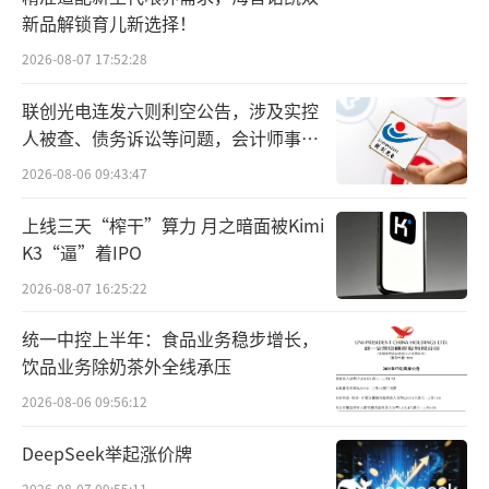
先是利润越来越透明，渠道拿货信心不足，其
新品解锁育儿新选择！
次是尽管在2022年一直解决去库存问题，但并
2026-08-07 17:52:28
未得到根本性解决。
联创光电连发六则利空公告，涉及实控
四是厂家对于开瓶与动销的支持力度在上
人被查、债务诉讼等问题，会计师事务
涨，为了应对市场变化和消费者需求，今年越
所曾出具“保留意见”
2026-08-06 09:43:47
来越多的酒水厂家开始加大对开瓶和动销的支
上线三天“榨干”算力 月之暗面被Kimi
持力度，通过数字化营销，扫码中红包等促销
K3“逼”着IPO
活动，促进销售增长。经销商表示，福建市场
2026-08-07 16:25:22
开瓶率就有明显上升。
统一中控上半年：食品业务稳步增长，
五是以成都为例的主流消费市场面临的压
饮品业务除奶茶外全线承压
力更大，成都经销商指出，尽管当地消费者仍
2026-08-06 09:56:12
保持着较高的消费水平，但面临的压力也越来
DeepSeek举起涨价牌
越大，首先一方面是四川市场本身难以打开，
2026-08-07 09:55:11