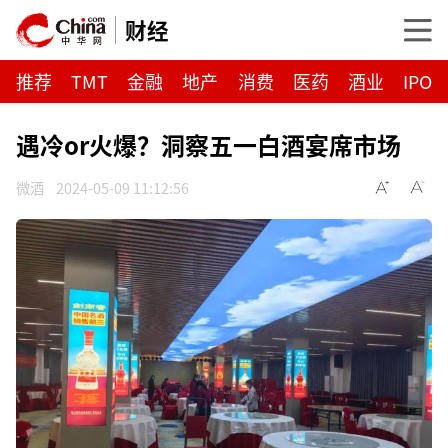
财经
推荐
TMT
金融
地产
消费
医药
酒业
IPO
遇冷or火爆？洞察五一白酒宴席市场
微酒
2024-05-09 11:12:56