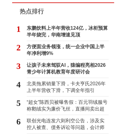
热点排行
1
东鹏饮料上半年营收124亿，冰柜预算
半年烧完，华南增速见顶
2
方便面业务领涨，统一企业中国上半
年净利增9%
3
让孩子未来驾驭AI，猿编程亮相2026
青少年计算机教育年度研讨会
4
北美拖累销量下滑，卡夫亨氏2026年
上半年营收下滑，下调全年指引
5
“超女”陈西贝被曝售假：百元羽绒服号
称鹅绒实为廉价飞丝，直播间卖出超
百万元
6
联创光电连发六则利空公告，涉及实
控人被查、债务诉讼等问题，会计师
事务所曾出具“保留意见”