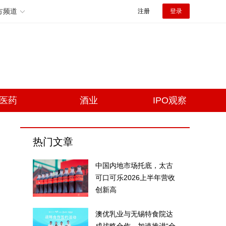
方频道
注册
登录
医药
酒业
IPO观察
热门文章
中国内地市场托底，太古
可口可乐2026上半年营收
创新高
澳优乳业与无锡特食院达