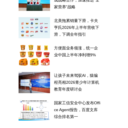
成战略合作，加速推进“全
家营养”战略
北美拖累销量下滑，卡夫
亨氏2026年上半年营收下
滑，下调全年指引
方便面业务领涨，统一企
业中国上半年净利增9%
让孩子未来驾驭AI，猿编
程亮相2026青少年计算机
教育年度研讨会
国家工信安全中心发布Offi
ce Agent报告，百度文库
综合排名第一