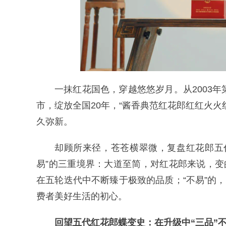
一抹红花国色，穿越悠悠岁月。从2003年第
市，绽放全国20年，“酱香典范红花郎红红火
久弥新。
却顾所来径，苍苍横翠微，复盘红花郎五
易”的三重境界：大道至简，对红花郎来说，变
在五轮迭代中不断臻于极致的品质；“不易”的
费者美好生活的初心。
回望五代红花郎蝶变史：在升级中“三品”