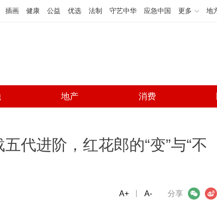
插画
健康
公益
优选
法制
守艺中华
应急中国
更多
地
融
地产
消费
载五代进阶，红花郎的“变”与“不
A+
微信
A-
微博
分享