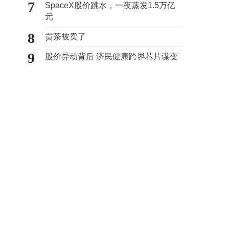
7
SpaceX股价跳水，一夜蒸发1.5万亿
元
8
贡茶被卖了
9
股价异动背后 济民健康跨界芯片谋变