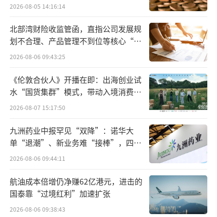
局”，站上浓酱兼香百亿新征程。
2026-08-05 14:16:14
北部湾财险收监管函，直指公司发展规
酱香方面，第五代青花郎上市，作为百年
划不合理、产品管理不到位等核心“痛
郎酒第一重要战略产品，承载着郎酒人的光荣
点”
2026-08-06 09:43:25
与梦想，同时，绽放全国二十年的酱香典范的
红花郎，正在成为中国第一红火喜庆酱酒品
《伦敦合伙人》开播在即：出海创业试
牌；而郎酒乌镇实践背后，意味着郎酒在“传
水“国货集群”模式，带动入境消费反
向种草
统与现代、经典与时尚”方面的进一步融合。
2026-08-07 15:17:50
九洲药业中报罕见“双降”：诺华大
而在产储方面，天富生态酿酒区投产意味
单“退潮”、新业务难“接棒”，四大
着郎酒同时布局赤水河两大核心酱酒产区，郎
难关待闯
2026-08-06 09:44:11
酒跃上行业优质酱酒产能巅峰；而龙马酒庄奠
基，则意味着“中国郎酒庄双子星”格局形
航油成本倍增仍净赚62亿港元，进击的
成。
国泰靠“过境红利”加速扩张
2026-08-06 09:38:43