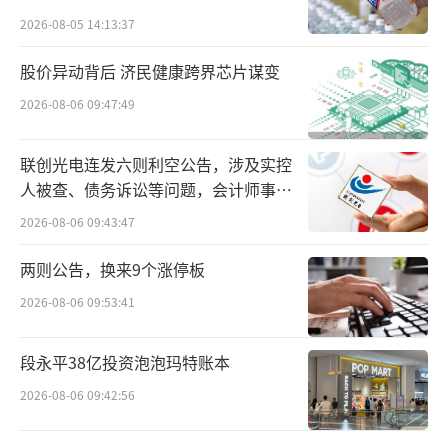
“改变这个世界的一定是思想，但思想需
2026-08-05 14:13:37
要技术、产品为载体。在价值理论三部曲中，
股价异动背后 济民健康跨界芯片谋变
创造价值、传递价值，再到收获价值、为消费
2026-08-06 09:47:49
者赋能，是一个完整的价值链。”
联创光电连发六则利空公告，涉及实控
人被查、债务诉讼等问题，会计师事务
所曾出具“保留意见”
2026-08-06 09:43:47
两则公告，换来9个涨停板
2026-08-06 09:53:41
段永平38亿投资泡泡玛特账本
2026-08-06 09:42:56