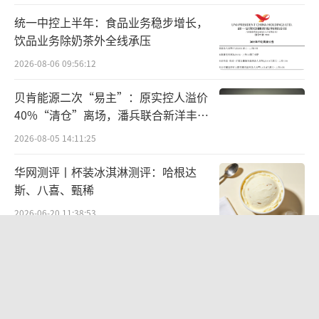
正是这些在积蓄中变革的力量，让郎酒成
统一中控上半年：食品业务稳步增长，
为行业的“六边形战士”，在多方面迎来新高
饮品业务除奶茶外全线承压
度的同时，迎来“双创”新高——2023回款、
2026-08-06 09:56:12
出货双新高，在行业调整期成为样板与标杆性
存在。
贝肯能源二次“易主”：原实控人溢价
40%“清仓”离场，潘兵联合新洋丰、
“请相信自己的力量/因为你不知道/谁会
宏科百世拟入主
2026-08-05 14:11:25
因为相信你/开始相信自己”。在发布会的最
华网测评丨杯装冰淇淋测评：哈根达
后，汪博炜分享了泰戈尔的名诗《用生命影响
斯、八喜、甄稀
生命》，在汪博炜看来，郎酒在变革中重塑的
2026-06-20 11:38:53
故事，是一个“因为相信、所以看见”的故
事：
江小白起诉东方甄选案结果公布：构成
商业诋毁，赔偿30万元
“因为相信，所以看见，我们看见郎酒能
2026-08-03 16:34:22
在白酒行业中具有重要地位，看见郎酒庄园成