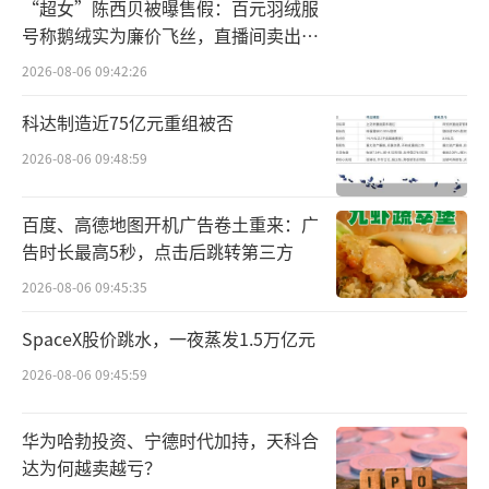
“超女”陈西贝被曝售假：百元羽绒服
郎酒股份总经理汪博炜阐述“三大升级”
号称鹅绒实为廉价飞丝，直播间卖出超
百万元
而团队上，随着87后总经理引领的“年轻
2026-08-06 09:42:26
化、高知化”天团上任，为百年郎酒注入青春
科达制造近75亿元重组被否
势能与活力，以世界前沿的新理念、新战术引
2026-08-06 09:48:59
领郎酒新趋势；产品上，郎酒几大战略产品形
成“聚是一团火、散是满天星”的牢固矩阵，
百度、高德地图开机广告卷土重来：广
其各自的升级，也在几大图片上体现得淋漓尽
告时长最高5秒，点击后跳转第三方
致：
2026-08-06 09:45:35
据汪博炜介绍，青花郎事业部的分拆，成
SpaceX股价跳水，一夜蒸发1.5万亿元
为驱动郎酒新一轮发展的核心组织力量，让两
2026-08-06 09:45:59
大事业部各自更加精细地运营、资源匹配更加
高效；而“兼香战略”官宣意味着郎酒正式进
华为哈勃投资、宁德时代加持，天科合
入“酱香高端、兼香领先、两香双优的战略格
达为何越卖越亏？