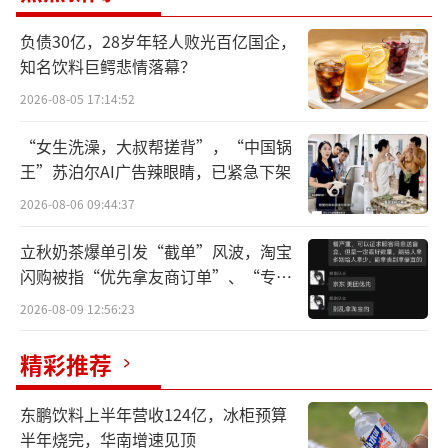
回顾2023年，汪博炜感慨万千：“我站在
负债30亿，28岁年轻人败光百亿国企，
这里，表面平静如水，内心却波涛澎湃，此时
知名饮料巨鳄悲情落幕？
代表公司发布十大突破，像人生修行中的一次
2026-08-05 17:14:52
深度回望。十大图片的背后，是郎酒人不断找
“女生洗澡，大叔帮搓背”，“中国锅
寻微光，放大微光的故事。”
王”苏泊尔AI广告辣眼睛，已紧急下架
诚如所言，台上一分钟，台下十年功。十
2026-08-06 09:44:37
大“高光时刻”背后，是2023年郎酒在思想、
立秋奶茶爆单引发“截单”风波，淘宝
团队、产品的三大升级，以及战略、品味、产
闪购被指“优先拿友商订单”、“专挑
销等方面的全线开花：思想上，百年郎酒总纲
贵的拿”
2026-08-09 12:56:23
领的发布，意味着郎酒在“战略的高度，时间
的长度，配称的广度”等哲学维度上达到了新
精彩推荐
高度，为可持续发展擘划出详尽战略图。正如
东鹏饮料上半年营收124亿，冰柜预算
汪博炜所言：
半年烧完，华南增速见顶