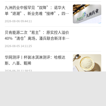
九洲药业中报罕见“双降”：诺华大
单“退潮”、新业务难“接棒”，四大
难关待闯
2026-08-06 09:44:11
贝肯能源二次“易主”：原实控人溢价
40%“清仓”离场，潘兵联合新洋丰、
宏科百世拟入主
2026-08-05 14:11:25
华网测评丨杯装冰淇淋测评：哈根达
斯、八喜、甄稀
2026-06-20 11:38:53
欣天科技易主背后藏六年对赌，“华为
概念+AI营销”溢价难掩52亿重资产考
验
2026-08-05 14:14:15