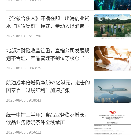
市场位置会有所不同，因此对应的消费群体和
所体现的价值也会有所差异。
《伦敦合伙人》开播在即：出海创业试
水“国货集群”模式，带动入境消费反
同样，品牌的价格也会受到这些因素的影
向种草
响，随着市场供需关系、消费者购买力以及品
2026-08-07 15:17:50
牌自身定位的变化而波动。品牌的价值与消费
北部湾财险收监管函，直指公司发展规
群体之间的关系是动态的、相互依存的，需要
划不合理、产品管理不到位等核心“痛
根据市场环境和消费者需求的变化进行不断调
点”
2026-08-06 09:43:25
整和优化。
航油成本倍增仍净赚62亿港元，进击的
国泰靠“过境红利”加速扩张
有人说，张德芹的这番讲话也为市场传递
出正向的信息，行业对茅台的价格波动有着更
2026-08-06 09:38:43
加务实、客观、科学的认识。
（责任编辑：zx0600）
统一中控上半年：食品业务稳步增长，
饮品业务除奶茶外全线承压
2026-08-06 09:56:12