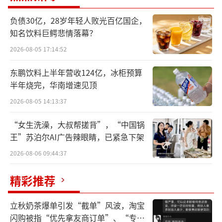
价格回落的信息已传递到消费者端，消费者选
择在这个时间节点买茅台。因此，市场需求一
负债30亿，28岁年轻人败光百亿国企，
知名饮料巨鳄悲情落幕？
下打开了，茅台的市场价格也开始稳步有升。
2026-08-05 17:14:52
其次，招商证券首席分析师于佳琪认为，
东鹏饮料上半年营收124亿，冰柜预算
茅台近期价格缓步上涨的另一个原因是618线上
半年烧完，华南增速见顶
电商平台补贴大战的结束，618期间各行业头部
2026-08-05 14:13:37
品牌价格都被补贴拉低。
“女生洗澡，大叔帮搓背”，“中国锅
茅台作为自带流量的产品，618期间被各大
王”苏泊尔AI广告辣眼睛，已紧急下架
电商平台争相选为补贴对象，成交价一度被拉
2026-08-06 09:44:37
低，618结束后，茅台价格开始回归市场正常水
平。
精彩推荐
第三，谏策咨询总经理刘圣松指出，茅台
立秋奶茶爆单引发“截单”风波，淘宝
闪购被指“优先拿友商订单”、“专挑
价格的回涨是市场信心的回归。经销商与终端