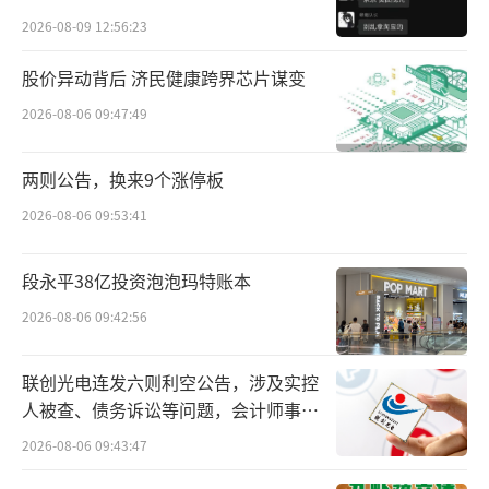
贵的拿”
烟酒店看到茅台长期的价值不会发生变化，对
2026-08-09 12:56:23
茅台价格波动的反应由紧张变为放松。
股价异动背后 济民健康跨界芯片谋变
有终端烟酒店老板告诉微酒记者，商务宴
2026-08-06 09:47:49
请与商务活动茅台还是首选，茅台价格的涨跌
两则公告，换来9个涨停板
对实际需求的消费者影响不大，因此我们不惧
2026-08-06 09:53:41
茅台价格的波动。
第四，经销商透露12瓶装飞天茅台即将取
段永平38亿投资泡泡玛特账本
消投放，飞天茅台开箱政策也将取消的政策调
2026-08-06 09:42:56
整对茅台价格回涨也起了一定的作用。
联创光电连发六则利空公告，涉及实控
贵州茅台方面取消拆箱这一措施将增加原
人被查、债务诉讼等问题，会计师事务
箱的供应，对应的散飞的供应将减少，市场价
所曾出具“保留意见”
2026-08-06 09:43:47
格将在原箱和原来的散飞价格之前寻求再平