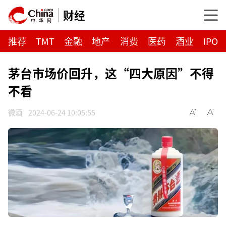
财经
推荐
TMT
金融
地产
消费
医药
酒业
IPO
​茅台市场价回升，这“四大原因”不得
不看
微酒
2024-06-24 10:05:55