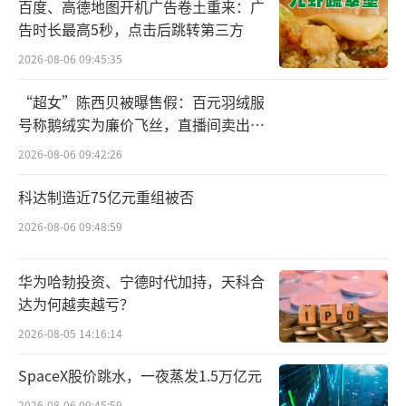
百度、高德地图开机广告卷土重来：广
衡。
告时长最高5秒，点击后跳转第三方
这意味着茅台在顺应形势变化，改变了执
2026-08-06 09:45:35
行多年的以控涨价为目标的价格管理策略。
“超女”陈西贝被曝售假：百元羽绒服
号称鹅绒实为廉价飞丝，直播间卖出超
对于茅台价格问题，茅台集团党委书记、
百万元
2026-08-06 09:42:26
董事长张德芹近期在走访市场中也给出了他的
看法，他认为品牌的价值与其所服务的消费群
科达制造近75亿元重组被否
体之间并非固定不变的一一对应关系，而是动
2026-08-06 09:48:59
态且相互影响的。
华为哈勃投资、宁德时代加持，天科合
品牌的价值主要体现在其能否有效满足特
达为何越卖越亏？
定消费群体的需求。这种满足并非一成不变，
2026-08-05 14:16:14
而是随着社会、经济环境的变动而不断演变。
SpaceX股价跳水，一夜蒸发1.5万亿元
在不同的时间节点和地域背景下，品牌所处的
2026-08-06 09:45:59