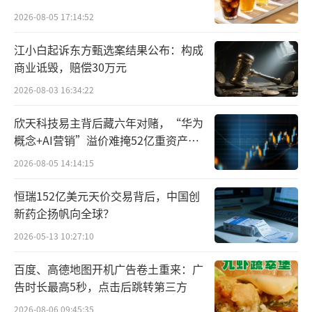
比增长13%，增幅较1-4月扩大近13个点，进口
2026-08-05 17:14:52
量同比增长2.1%。
江小白起诉东方甄选案结果公布：构成
商业诋毁，赔偿30万元
进口额增幅大于进口量，背后指向的是进
2026-08-03 16:34:22
口均价的不断提升。王旭伟介绍，近10年来，
我国瓶装进口葡萄酒的进口均价呈现持续增长
欣天科技易主背后藏六年对赌，“华为
的趋势，截至今年5月份，我国进口葡萄酒的进
概念+AI营销”溢价难掩52亿重资产考
验
口均价为7.65美元/升，较2013年几乎翻倍。
2026-08-05 14:14:15
王旭伟表示，进口均价不断提升背后有多
恒瑞152亿美元天价交易背后，中国创
新药企扬帆向全球？
方面原因，其中国际贸易环境变化、原材料上
2026-05-13 10:27:10
涨、通货膨胀等是主要因素，“这也表明我国
葡萄酒消费的品质化、集中化。”
百度、高德地图开机广告卷土重来：广
告时长最高5秒，点击后跳转第三方
澳洲葡萄酒回归两个月，进口额占比己攀
2026-08-06 09:45:35