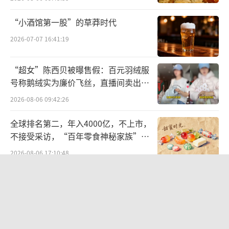
升至第二名
“小酒馆第一股”的草莽时代
值得关注的是，澳洲葡萄酒在今年3月底宣
2026-07-07 16:41:19
布正式回归，随即带动整个行业发生积极变
化。
“超女”陈西贝被曝售假：百元羽绒服
号称鹅绒实为廉价飞丝，直播间卖出超
在今年3月份之前，由于众所周知的原因，
百万元
2026-08-06 09:42:26
澳洲葡萄酒在我国的市场份额从第一断崖式下
降，至2023年底，澳洲葡萄酒在我国进口来源
全球排名第二，年入4000亿，不上市，
不接受采访，“百年零食神秘家族”浮
国份额排名中已经在30名开外，几乎可以忽略
出水面？
不计。
2026-08-06 17:10:48
航油成本倍增仍净赚62亿港元，进击的
随着“双反”措施解除，澳洲葡萄酒仅用
国泰靠“过境红利”加速扩张
两个月时间就扭转了在中国市场的局面。
2026-08-06 09:38:43
王旭伟介绍，今年1-5月，澳洲葡萄酒（≤