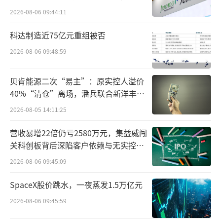
王旭伟介绍，2023年，我国葡萄酒进口额
难关待闯
2026-08-06 09:44:11
为11.6亿美元，同比下降19.1%，为近10年来
科达制造近75亿元重组被否
谷值，较2018年峰值缩水约60%。2023年，≤
2026-08-06 09:48:59
2L的瓶装葡萄酒进口额为10.0亿美元，同比下
降18.2%，亦是近10年谷值，较2018年峰值腰
贝肯能源二次“易主”：原实控人溢价
斩。
40%“清仓”离场，潘兵联合新洋丰、
宏科百世拟入主
鉴于目前的行业现状和发展趋势，王旭伟
2026-08-05 14:11:25
认为，2023年是我国进口葡萄酒行业近10年来
营收暴增22倍仍亏2580万元，集益威闯
的谷底，或也是未来数年的低点。
关科创板背后深陷客户依赖与无实控人
困局
2026-08-06 09:45:09
受到近5年持续下滑的影响，我国葡萄酒进
口额近10年来（2013年—2023年）的年均复合
SpaceX股价跳水，一夜蒸发1.5万亿元
增长率为-2.9%。“其中≤2L瓶装葡萄酒的进
2026-08-06 09:45:59
口额相对更惨，其近10年间年均复合增长率为-