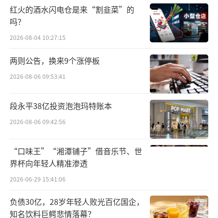
3.2%。”
红火的酒水闪电仓是来“割韭菜”的
吗？
这一情况在今年得到较大改善。王旭伟介
2026-08-04 10:27:15
绍，今年1-5月，我国进口酒总额为16.0亿美
两则公告，换来9个涨停板
元，同比增长0.7%，实现止跌回升。其中，葡
2026-08-06 09:53:41
萄酒品类的较大增长是其中重要的驱动力，数
据显示，2024年1-5月，我国葡萄酒进口延续向
段永平38亿投资泡泡玛特账本
好态势，量额止跌双升，其中进口额为5.1亿美
2026-08-06 09:42:56
元，同比增长10.5%，增幅较1-4月扩大9个
点，进口量同比增长3.2%。
“口味王”“湘潭铺子”借音乐节、世
界杯向年轻人精准渗透
得益于澳洲葡萄酒的回归，强势带动≤2L
2026-06-29 15:41:06
瓶装葡萄酒进口继续向好，进口额提速上行，
进口量亦止跌回升。王旭伟介绍，今年前5个
负债30亿，28岁年轻人败光百亿国企，
月，≤2L瓶装葡萄酒的进口额为4.5亿美元，同
知名饮料巨鳄悲情落幕？