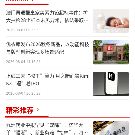
如上判断。
澳门再通报皇家美素力铅超标事件：扩
从数据来看，自澳洲葡萄酒4月回归中国市
大抽检28个样本未见异常，依法采取预
场起，中国进口葡萄酒在量额上均保持了正增
防性下架
2026-08-03 09:36:53
长的乐观趋势，这无疑为经历数年低迷的中国
优衣库发布2026秋冬新品，以功能科技
葡萄酒行业注入了一针强心剂，也为市场的加
与版型创新实现多场景适配
速回暖注入新的活力。
2026-08-04 11:18:56
2023年是近10年来的行业谷底，年均复合
上线三天“榨干”算力 月之暗面被Kimi
增长率为-2.9%
K3“逼”着IPO
2026-08-07 16:25:22
2018年，我国葡萄酒进口量额到达顶峰，
其中，进口额达到了创纪录的28.6亿美元。此
精彩推荐
后，进口量额持续5年下降，2020年进口额降幅
达到了最大的25%。
九洲药业中报罕见“双降”：诺华大
单“退潮”、新业务难“接棒”，四大