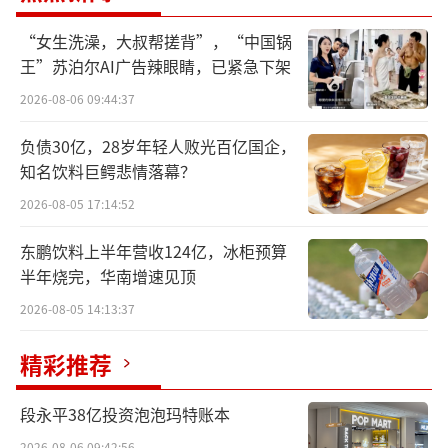
风波主角是东方甄选头部主播之一的天
“女生洗澡，大叔帮搓背”，“中国锅
权。这位研究生毕业于哥伦比亚大学、擅长贯
王”苏泊尔AI广告辣眼睛，已紧急下架
口相声，近日以“三级品酒师”身份在东方甄
2026-08-06 09:44:37
选直播间带货某白酒品牌时，声称江小白不是
国标的酿造白酒，“包装上没有‘白酒’二
负债30亿，28岁年轻人败光百亿国企，
字，因为不允许”。
知名饮料巨鳄悲情落幕？
2026-08-05 17:14:52
对于上述言论，8月9日下午，江小白发表
东鹏饮料上半年营收124亿，冰柜预算
声明，驳斥天权言论严重背离事实，给品牌形
半年烧完，华南增速见顶
象和市场信誉造成巨大伤害，已向相关主管部
2026-08-05 14:13:37
门进行投诉，要求东方甄选就此事作出公开道
歉并消除影响，将保留进一步追究东方甄选以
精彩推荐
及主播天权法律责任的权利。
段永平38亿投资泡泡玛特账本
风口浪尖之上，天权与东方甄选迅速作出
2026-08-06 09:42:56