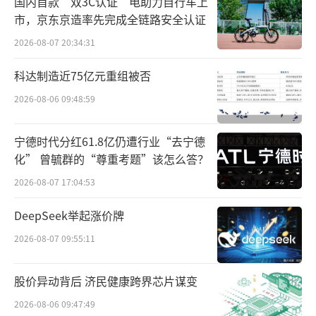
国内首款“双3C认证”电助力自行车上
此番言论引起了江小白的“抗议”。8月9
市，京东京造率先完成全链路安全认证
日下午，江小白在微信公众号上发表声明，斥
2026-08-07 20:34:31
责天权的言论严重背离事实，要求东方甄选道
科达制造近75亿元重组被否
歉，同时还附带上由中检科创（北京）测试认
2026-08-06 09:48:59
证有限责任公司签发的“纯粮固态发酵白酒认
证证书”。
宁德时代分红61.8亿仍遭行业“去宁德
化” 曾毓群的“尊重考题”该怎么答？
酒水行业研究者欧阳千里在表示，纯粮固
2026-08-07 17:04:53
态发酵白酒标志又被称为“小金标”，是中国
食品工业协会白酒专业委员会颁发，“有些酒
DeepSeek举起涨价牌
企使用，有些酒企没有使用，因此，拥有小金
2026-08-07 09:55:11
标的一定是粮食酒，但没有小金标的未必不是
粮食酒。”
股价异动背后 济民健康跨界芯片谋变
2026-08-06 09:47:49
当日晚间，天权在个人微博发布道歉