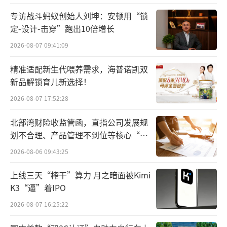
0.60港元，年初至今股价累计跌幅约60%。
专访战斗蚂蚁创始人刘坤：安顿用“锁
定-设计-击穿”跑出10倍增长
江小白两度“硬刚”
2026-08-07 09:41:09
东方甄选与江小白此番“交锋”，导火索
精准适配新生代喂养需求，海普诺凯双
是8月8日东方甄选的一场直播活动。
新品解锁育儿新选择！
2026-08-07 17:52:28
8月8日，东方甄选主播天权在为一款产品
带货时，突然对比点评江小白，“加入食用酒
北部湾财险收监管函，直指公司发展规
精的酒在咱们国家已经不能叫作白酒了，它们
划不合理、产品管理不到位等核心“痛
点”
可以被称为调味酒”“你现在去看江小白的包
2026-08-06 09:43:25
装，上面是没有‘白酒’这两个字的，因为不
上线三天“榨干”算力 月之暗面被Kimi
允许”“买江津小曲就没有这个标（纯粮固态
K3“逼”着IPO
发酵白酒小金标），因为它不是固态蒸馏的，
2026-08-07 16:25:22
所以不能算固态（发酵）酒”。