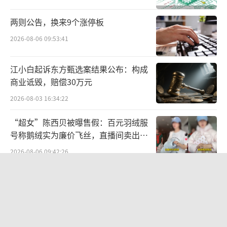
信，“本人在直播时说了江小白不是白酒，给
两则公告，换来9个涨停板
大家造成误会，也给江小白品牌方造成困扰，
2026-08-06 09:53:41
这确实是本人的责任，在这里表示非常抱
歉。”与此同时，天权还解释称，他对江小白
江小白起诉东方甄选案结果公布：构成
的果味酒印象很深刻，当时他在直播时说的江
商业诋毁，赔偿30万元
小白是指江小白的果味酒，并不是江小白的白
2026-08-03 16:34:22
酒，“江小白的白酒当然是白酒”。
“超女”陈西贝被曝售假：百元羽绒服
号称鹅绒实为廉价飞丝，直播间卖出超
之后，东方甄选官方微博账号转发了天权
百万元
2026-08-06 09:42:26
的道歉信，并向江小白致歉。东方甄选表示，
对于因主播失误给江小白品牌造成的困扰，表
华为哈勃投资、宁德时代加持，天科合
示诚挚的歉意。东方甄选的主播对白酒品类的
达为何越卖越亏？
了解确实不够专业和全面，今后将加强相关培
2026-08-05 14:16:14
训，也希望邀请江小白到东方甄选直播间。