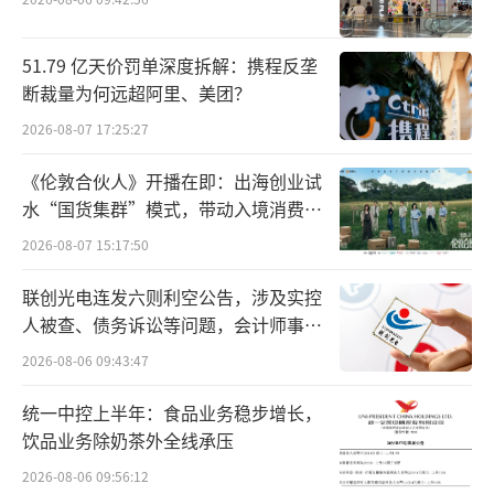
回应，相继向江小白方面公开道歉。然而，江
小白对于上述道歉并不认可，再发声明
51.79 亿天价罚单深度拆解：携程反垄
称：“道歉的态度是不诚恳的，并试图掩盖直
断裁量为何远超阿里、美团？
播中恶意拉踩、诋毁品牌的明显事实。我公司
2026-08-07 17:25:27
不接受这种非正式形式和态度不诚恳的道歉。
《伦敦合伙人》开播在即：出海创业试
将进一步通过向国家有关部门进行投诉和正常
水“国货集群”模式，带动入境消费反
的法律诉讼维护自身正当权益。”
向种草
2026-08-07 15:17:50
截至目前，东方甄选与江小白方面再未就
联创光电连发六则利空公告，涉及实控
此事作出回应。
人被查、债务诉讼等问题，会计师事务
所曾出具“保留意见”
2026-08-06 09:43:47
因主播发表不当言论，东方甄选曾多次陷
入争议。7月底以来，因与头部主播董宇辉“分
统一中控上半年：食品业务稳步增长，
饮品业务除奶茶外全线承压
手”，东方甄选更是陷入了前所未有的震荡。
Wind数据显示，截至8月15日，东方甄选报收1
2026-08-06 09:56:12