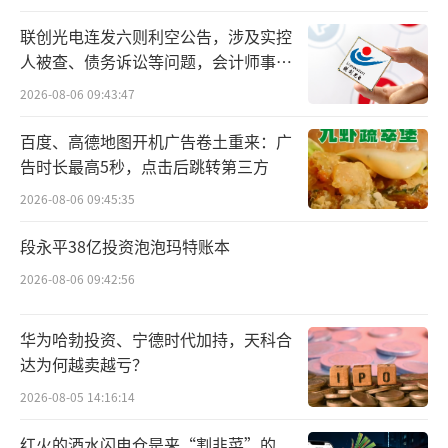
荒提到，在今年整体形势的变化和影响下，文
创白酒的销量有所放缓，今年年初定的目标是
联创光电连发六则利空公告，涉及实控
人被查、债务诉讼等问题，会计师事务
增长，但是在白酒淡季期间，市场还是表现得
所曾出具“保留意见”
差强人意。即使到了中秋旺期，也不如以前同
2026-08-06 09:43:47
期的水平。他提到，一方面，商务宴请频次有
百度、高德地图开机广告卷土重来：广
所下降；另一方面，老百姓消费有所降级。而
告时长最高5秒，点击后跳转第三方
文创白酒定价普遍在标品之上，因此销售受到
2026-08-06 09:45:35
了一定影响。
段永平38亿投资泡泡玛特账本
不过，夏敬荒认为，名酒类的文创白酒需
2026-08-06 09:42:56
求量还不错。“尤其是头部名酒的文创白酒，
消费者认为性价比特别高，送礼有面子”。
华为哈勃投资、宁德时代加持，天科合
达为何越卖越亏？
桃心岛商务公司常务副总丁杰持同样观
2026-08-05 14:16:14
点，他表示，尽管今年中秋节白酒需求较淡，
红火的酒水闪电仓是来“割韭菜”的