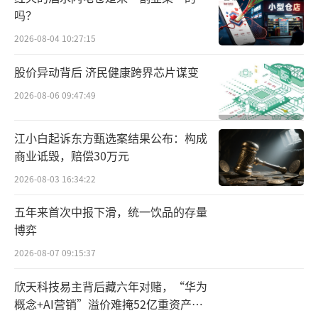
文创白酒也不如从前，但相对来看，还是名酒
吗？
类的文创白酒需求量高。
2026-08-04 10:27:15
在经销商看来，作为白酒的一个细分品
股价异动背后 济民健康跨界芯片谋变
类，文创白酒也不可避免地走上了品牌分化之
2026-08-06 09:47:49
路。除此之外，文创白酒的价格也有所下降。
一直以来，文创白酒都属于高利润类产品，但
江小白起诉东方甄选案结果公布：构成
是受大行情影响，有些文创白酒也走上了价格
商业诋毁，赔偿30万元
倒挂之路，尤其是一些原来的高价格产品，价
2026-08-03 16:34:22
格下降幅度最大。
五年来首次中报下滑，统一饮品的存量
博弈
来自郑州的陈总提到，目前酒厂的标品价
格下降，很多消费者认为还不如直接购买标
2026-08-07 09:15:37
品。此外，还有一些消费者会购买价格位于100
欣天科技易主背后藏六年对赌，“华为
～300元之间的文创白酒，比如一些二锅头类的
概念+AI营销”溢价难掩52亿重资产考