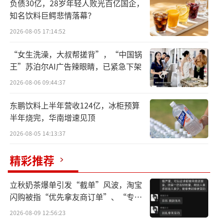
负债30亿，28岁年轻人败光百亿国企，
文创白酒，顾名思义，是“文化+品牌+创
知名饮料巨鳄悲情落幕？
意”三合一的白酒产品。其通过现代工艺设计
2026-08-05 17:14:52
理念和技术，将传统或现代文化和白酒品牌自
“女生洗澡，大叔帮搓背”，“中国锅
身文化相结合，实现两种文化的共融，从而创
王”苏泊尔AI广告辣眼睛，已紧急下架
造出全新的白酒产品。文创白酒并不是简单的
2026-08-06 09:44:37
文化累加或复制，而是从中提取精华，实现产
东鹏饮料上半年营收124亿，冰柜预算
品的再造与升级。
半年烧完，华南增速见顶
近几年时间中，文创白酒热度曾一度攀
2026-08-05 14:13:37
升，各大品牌纷纷加码文创酒，通过差异化赋
精彩推荐
能品牌增长。但在行业调整之大背景下，文创
白酒的“分化”也在悄然发生。
立秋奶茶爆单引发“截单”风波，淘宝
闪购被指“优先拿友商订单”、“专挑
武汉华夏糖酒副食品有限公司董事长夏敬
贵的拿”
2026-08-09 12:56:23