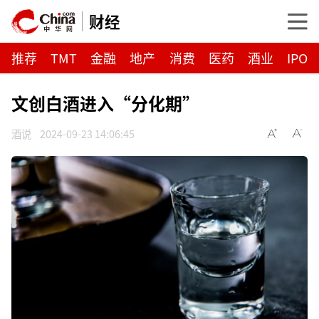
财经
推荐
TMT
金融
地产
消费
医药
酒业
IPO
文创白酒进入“分化期”
酒说
2024-09-23 14:06:45