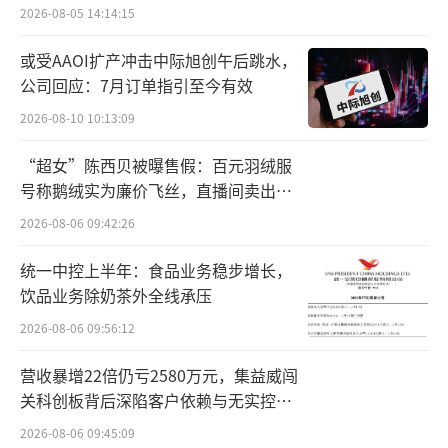
文创白酒，价格往往在200元左右，满足了消费
验
2026-08-05 14:14:15
者想购买差异化产品，且价格也容易接受的需
或受AAOI扩产冲击中际旭创午后跳水，
求。
公司回应：7月订单指引至今有效
新周期下的新转变
2026-08-10 10:13:09
“超女”陈西贝被曝售假：百元羽绒服
随着时间的发展，文创白酒这一品类也已
号称鹅绒实为廉价飞丝，直播间卖出超
经逐步细分，目前主要包括的类型有：生肖
百万元
2026-08-06 09:42:26
酒、封坛酒、联名酒、定制酒、纪念酒，其他
特殊文化创意产品，每一种类型的文创白酒都
统一中控上半年：食品业务稳步增长，
饮品业务除奶茶外全线承压
有其独特的文化内涵和市场价值。
2026-08-06 09:56:12
其中，生肖酒是文创白酒中非常受欢迎的
营收暴增22倍仍亏2580万元，集益威闯
一类，通常以每年的生肖动物为主题进行设
关科创板背后深陷客户依赖与无实控人
计。这类酒不仅具有饮用价值，还蕴含了丰富
困局
2026-08-06 09:45:09
的文化内涵和收藏意义。