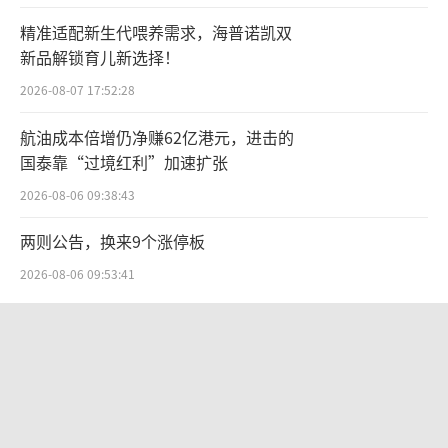
精准适配新生代喂养需求，海普诺凯双
封坛酒是另一种重要的文创白酒类型，它
新品解锁育儿新选择！
强调酒的陈年潜力和收藏价值。很多白酒品牌
2026-08-07 17:52:28
会定期举办封坛大典，邀请消费者参与封坛仪
航油成本倍增仍净赚62亿港元，进击的
式，共同见证这一传统而庄重的时刻。
国泰靠“过境红利”加速扩张
夏敬荒表示，现在企业的封坛酒也和往常
2026-08-06 09:38:43
年有一定变化。他以一个品牌举例，以前该品
两则公告，换来9个涨停板
牌的封坛酒只有百斤坛和千斤坛装，在如今新
2026-08-06 09:53:41
的行业形势下，该品牌也做了新调整，不仅可
以只封坛20斤装的产品，而且还可以“众
卫蓝新能源启动20亿元Pre-IPO轮融资
筹”百斤坛和千斤坛的产品，其实就是换个角
冲刺2027年创业板上市
度“减轻”消费者的压力。该品牌本身就有不
2026-08-07 17:06:45
错的号召力，且拥有不少喜欢该品牌的消费群
SpaceX股价跳水，一夜蒸发1.5万亿元