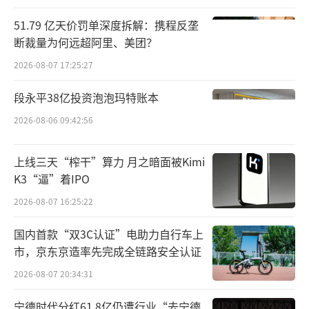
币位列第2559位。
51.79 亿天价罚单深度拆解：携程反垄
断裁量为何远超阿里、美团？
2026年第一季度由盈转亏
2026-08-07 17:25:27
资料显示，皇台酒业始建于1985年，于20
段永平38亿投资泡泡玛特账本
00年8月在深交所上市，主要经营白酒、葡萄酒
2026-08-06 09:42:56
的生产与销售。公司白酒产业拥有“皇
台”和“凉州皇台”两大品牌，目前拥有“奔
上线三天“榨干”算力 月之暗面被Kimi
马”“窖底原浆”“皇台经典”“皇台六
K3“逼”着IPO
鼎”“皇台宾”等系列产品。
2026-08-07 16:25:22
近年来，皇台酒业业绩并不稳定，2021年
国内首款“双3C认证”电助力自行车上
至2024年公司净利润分别为-1355万元、735.6
市，京东京造率先完成全链路安全认证
万元、-1501万元、2770万元。
2026-08-07 20:34:31
2025年，公司实现营业收入1.7亿元，同比
宁德时代分红61.8亿仍遭行业“去宁德