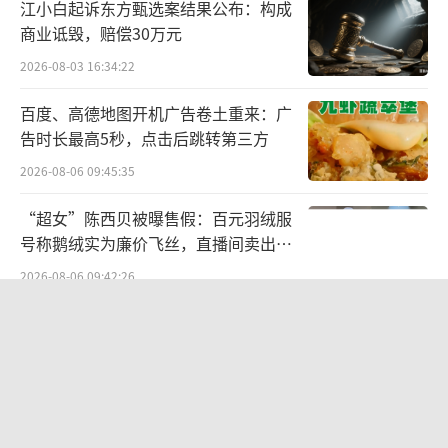
江小白起诉东方甄选案结果公布：构成
商业诋毁，赔偿30万元
2026-08-03 16:34:22
百度、高德地图开机广告卷土重来：广
告时长最高5秒，点击后跳转第三方
2026-08-06 09:45:35
“超女”陈西贝被曝售假：百元羽绒服
号称鹅绒实为廉价飞丝，直播间卖出超
百万元
2026-08-06 09:42:26
两则公告，换来9个涨停板
2026-08-06 09:53:41
华为哈勃投资、宁德时代加持，天科合
达为何越卖越亏？