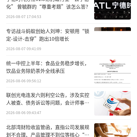
化” 曾毓群的“尊重考题”该怎么答？
下降1.5%；实现归母净利润为1412万元，同比
2026-08-07 17:04:53
下降49.02%；经营现金流净额为2552万元，同
比下降14.5%。2026年第一季度，公司实现营
专访战斗蚂蚁创始人刘坤：安顿用“锁
业收入3194.32万元，同比下降17.4%；归母净
定-设计-击穿”跑出10倍增长
利润亏损482.2万元，同比由盈转亏，上年同期
2026-08-07 09:41:09
净利润为343.73万元。
统一中控上半年：食品业务稳步增长，
饮品业务除奶茶外全线承压
截至6月17日收盘，皇台酒业跌5.42%报1
2026-08-06 09:56:12
0.29元/股，公司总市值18.26亿元。
（责任编辑：zx
联创光电连发六则利空公告，涉及实控
0600）
人被查、债务诉讼等问题，会计师事务
所曾出具“保留意见”
2026-08-06 09:43:47
北部湾财险收监管函，直指公司发展规
划不合理、产品管理不到位等核心“痛