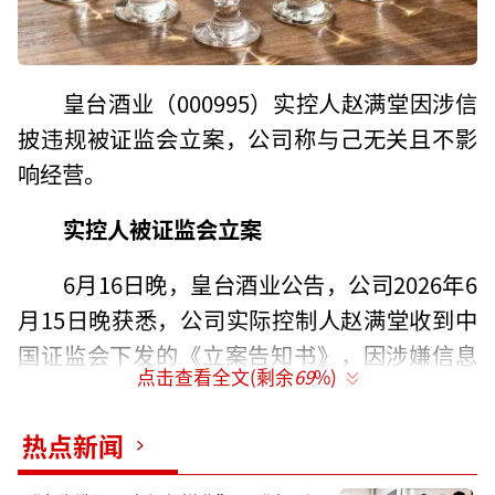
皇台酒业（000995）实控人赵满堂因涉信
披违规被证监会立案，公司称与己无关且不影
响经营。
实控人被证监会立案
6月16日晚，皇台酒业公告，公司2026年6
月15日晚获悉，公司实际控制人赵满堂收到中
国证监会下发的《立案告知书》，因涉嫌信息
点击查看全文(剩余
69
%)
披露违法违规，根据《中华人民共和国证券
法》《中华人民共和国行政处罚法》等法律法
热点新闻
规，中国证监会决定对公司实际控制人立案。