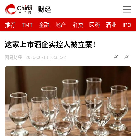
财经
推荐
TMT
金融
地产
消费
医药
酒业
IPO
这家上市酒企实控人被立案！
网易财经
2026-06-18 10:38:22