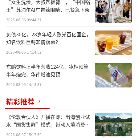
“女生洗澡，大叔帮搓背”，“中国锅
皇台酒业表示，经核实，此次立案调查事
王”苏泊尔AI广告辣眼睛，已紧急下架
项与公司无关，不会对公司的生产经营及管理
2026-08-06 09:44:37
活动造成影响。公司将持续关注上述事项的进
负债30亿，28岁年轻人败光百亿国企，
展情况，并按规定履行信息披露义务。
知名饮料巨鳄悲情落幕？
据皇台酒业2025年年报中披露信息，赵满
2026-08-05 17:14:52
堂，男，汉族，1960年11月出生。现任盛达集
东鹏饮料上半年营收124亿，冰柜预算
团董事、天水市金都商城有限公司监事、北京
半年烧完，华南增速见顶
盛世南宫影视文化有限公司执行董事、四川盛
2026-08-05 14:13:37
达锦城实业有限公司执行董事、北京盛达实业
集团有限公司董事长、长安盛达实业有限责任
精彩推荐
公司执行董事。
《伦敦合伙人》开播在即：出海创业试
另据胡润研究院于2026年3月发布的《202
水“国货集群”模式，带动入境消费反
向种草
6胡润全球富豪榜》，赵满堂家族以125亿人民
2026-08-07 15:17:50