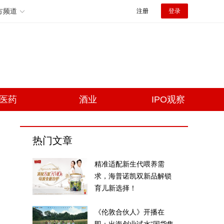
方频道
注册
登录
医药
酒业
IPO观察
热门文章
精准适配新生代喂养需
求，海普诺凯双新品解锁
育儿新选择！
《伦敦合伙人》开播在