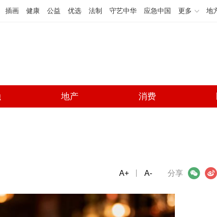
插画
健康
公益
优选
法制
守艺中华
应急中国
更多
地
融
地产
消费
A+
微信
A-
微博
分享