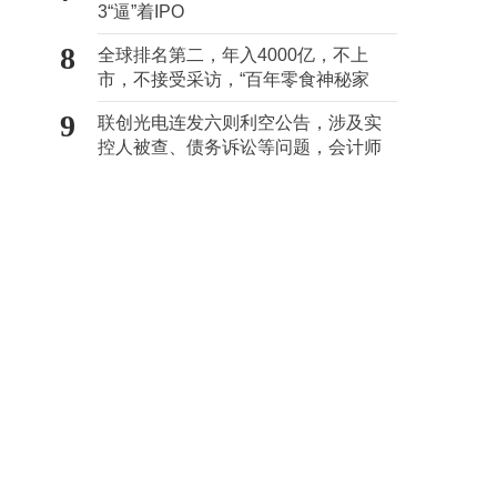
3“逼”着IPO
8
全球排名第二，年入4000亿，不上
市，不接受采访，“百年零食神秘家
族”浮出水面？
9
联创光电连发六则利空公告，涉及实
控人被查、债务诉讼等问题，会计师
事务所曾出具“保留意见”