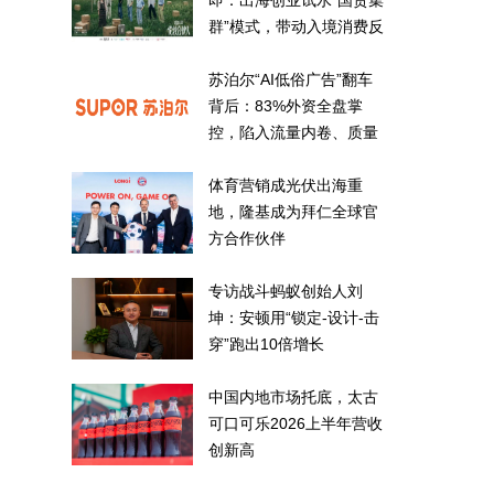
即：出海创业试水“国货集
群”模式，带动入境消费反
向种草
苏泊尔“AI低俗广告”翻车
背后：83%外资全盘掌
控，陷入流量内卷、质量
频发的负循环
体育营销成光伏出海重
地，隆基成为拜仁全球官
方合作伙伴
专访战斗蚂蚁创始人刘
坤：安顿用“锁定-设计-击
穿”跑出10倍增长
中国内地市场托底，太古
可口可乐2026上半年营收
创新高