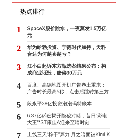
热点排行
1
SpaceX股价跳水，一夜蒸发1.5万亿
元
2
华为哈勃投资、宁德时代加持，天科
合达为何越卖越亏？
3
江小白起诉东方甄选案结果公布：构
成商业诋毁，赔偿30万元
4
百度、高德地图开机广告卷土重来：
广告时长最高5秒，点击后跳转第三方
5
段永平38亿投资泡泡玛特账本
6
6.37亿诉讼揭开隐秘对赌，昔日“彩电
大王”*ST康佳A迎来至暗时刻
7
上线三天“榨干”算力 月之暗面被Kimi K