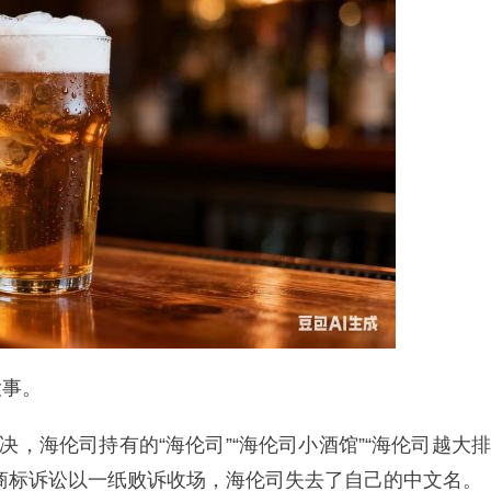
大事。
决，海伦司持有的“海伦司”“海伦司小酒馆”“海伦司越大排
商标诉讼以一纸败诉收场，海伦司失去了自己的中文名。