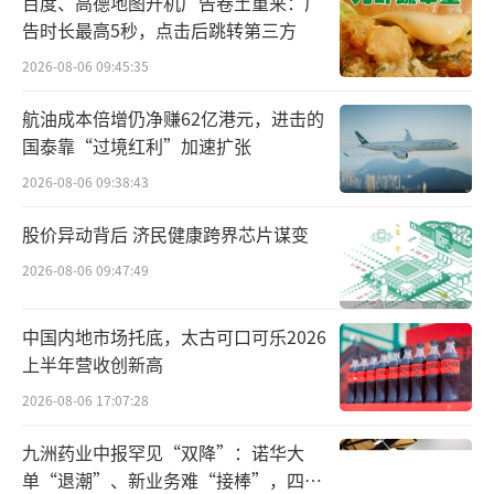
百度、高德地图开机广告卷土重来：广
告时长最高5秒，点击后跳转第三方
如果说高分红是稳定资本市场的“压舱
2026-08-06 09:45:35
石”，那么对消费者端的深度运营，则是头部
航油成本倍增仍净赚62亿港元，进击的
酒企寻找新增量的“发动机”。本轮股东会
国泰靠“过境红利”加速扩张
上，头部酒企都在强调“全面向C”或“以消费
2026-08-06 09:38:43
者为中心”，但深入观察各家打法，贯穿产
品、渠道、品牌的变革路径已然清晰。
股价异动背后 济民健康跨界芯片谋变
2026-08-06 09:47:49
贵州茅台的市场化改革已进入深水区。其
核心载体“i茅台”平台累计注册用户已达9643
中国内地市场托底，太古可口可乐2026
万人，今年以来新增用户1696万人，累计成交
上半年营收创新高
订单700多万。这个数字背后，是茅台拥有了直
2026-08-06 17:07:28
达消费者的需求感知能力，让企业得以跳出传
九洲药业中报罕见“双降”：诺华大
统多层渠道的信息衰减，直接捕捉终端消费的
单“退潮”、新业务难“接棒”，四大