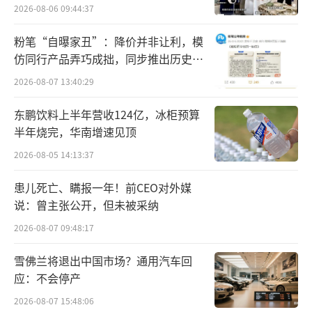
2026-08-06 09:44:37
这一系列组合拳，清晰地表明茅台正从一
家高增长公司，向一家高确定性的价值回报公
粉笔“自曝家丑”：降价并非让利，模
司转型。其“高毛利、高净利、高分红、低负
仿同行产品弄巧成拙，同步推出历史学
员退费方案
债”的财务结构，为高分红战略提供了坚实的
2026-08-07 13:40:29
现金流支撑，在行业调整期为整个白酒板块注
东鹏饮料上半年营收124亿，冰柜预算
入了难能可贵的价值锚定效应。
半年烧完，华南增速见顶
2026-08-05 14:13:37
与此同时，五粮液的分红也再上新台阶。2
025年，公司实施2024年度现金分红及中期分
患儿死亡、瞒报一年！前CEO对外媒
红总额超223亿元；现金分红比例提升至70%，
说：曾主张公开，但未被采纳
股息率近5%，均创历史新高，切实践行“为投
2026-08-07 09:48:17
资者创造良好回报”价值理念。
雪佛兰将退出中国市场？通用汽车回
应：不会停产
此外，汾酒、泸州老窖等也纷纷提高了分
2026-08-07 15:48:06
红比例。汾酒2025年度共实施两次分红，分别