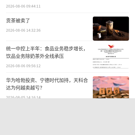
脉动。
难关待闯
2026-08-06 09:44:11
茅台集团总经理王莉明确指出，茅台本轮
贡茶被卖了
开启的市场化改革的重点是在供给侧形成与C端
2026-08-06 14:32:36
适配的能力，是产品体系、渠道生态、商业模
式、供应链组织的全面转型适配。
统一中控上半年：食品业务稳步增长，
饮品业务除奶茶外全线承压
这意味着，茅台在打破过去依赖渠道压货
2026-08-06 09:56:12
的增长模式，通过数字化手段精准捕捉消费需
求，并反向驱动产品、供应与组织协同，实现
华为哈勃投资、宁德时代加持，天科合
从“被动响应”到“主动适配”的转变。
达为何越卖越亏？
2026-08-05 14:16:14
水井坊在消费者运营上的探索同样值得关
贝肯能源二次“易主”：原实控人溢价
注。公司聚焦C端开瓶率，创新设立消费者宴席
40%“清仓”离场，潘兵联合新洋丰、
增值体验活动。通过调研经销商与消费者需
宏科百世拟入主
2026-08-05 14:11:25
求，提升高端服务水平，以新颖、富有仪式感