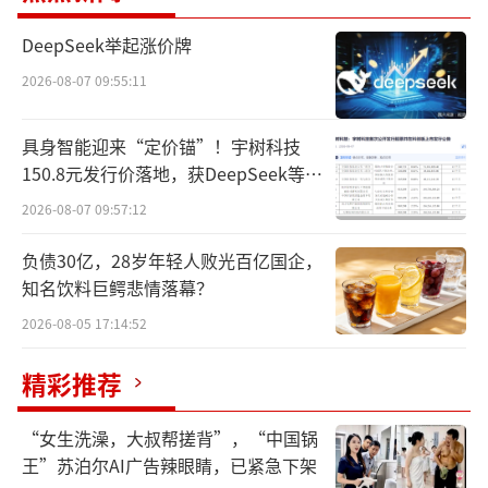
在行业增速放缓的“新常态”下，头部酒
DeepSeek举起涨价牌
企正通过强力的股东回报力度，向资本市场传
2026-08-07 09:55:11
递穿越周期的信心。
具身智能迎来“定价锚”！宇树科技
在股东回报上，2025年度贵州茅台预计共
150.8元发行价落地，获DeepSeek等豪
派发现金红利650.33亿元，占归母净利润7
华战配加持
2026-08-07 09:57:12
9%，较上一年度分红比例提高了4个百分点，
已连续两年践行“不低于当年归母净利润7
负债30亿，28岁年轻人败光百亿国企，
知名饮料巨鳄悲情落幕？
5%”的承诺。上市以来，茅台累计分红金额预
2026-08-05 17:14:52
计达到4011.46亿元。
精彩推荐
与此同时，茅台已经完成了上市以来首次6
0亿元及第二轮30亿元的股份回购方案，控股股
“女生洗澡，大叔帮搓背”，“中国锅
东茅台集团也计划增持30亿至33亿元。
王”苏泊尔AI广告辣眼睛，已紧急下架