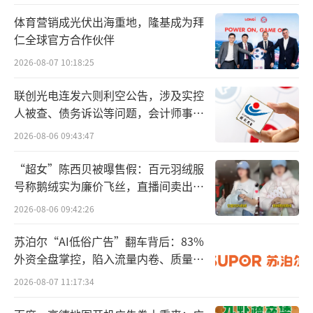
为2024年中期分红和2024年年度分红，合计派
体育营销成光伏出海重地，隆基成为拜
发现金73.93亿元，分红率提升到60.39%。泸
仁全球官方合作伙伴
州老窖则制定了《2024-2026年度股东分红回报
2026-08-07 10:18:25
规划》，逐年提升现金分红比例，增强股东获
联创光电连发六则利空公告，涉及实控
得感。
人被查、债务诉讼等问题，会计师事务
所曾出具“保留意见”
2026-08-06 09:43:47
这种集体性分红提速，背后是头部企业对
自身发展阶段的清醒认知。通过高额分红和回
“超女”陈西贝被曝售假：百元羽绒服
购注销，企业一方面向市场证明了其充沛的现
号称鹅绒实为廉价飞丝，直播间卖出超
百万元
金流和健康的资产负债表，另一方面也主动管
2026-08-06 09:42:26
理市值，将发展成果与投资者共享，从而在不
苏泊尔“AI低俗广告”翻车背后：83%
确定性中构建起动态稳定的确定性。
外资全盘掌控，陷入流量内卷、质量频
发的负循环
2026-08-07 11:17:34
市场深耕，从渠道压货到消费者运营的范
式转移