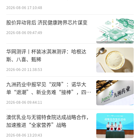
出水面？
2026-08-06 17:10:48
股价异动背后 济民健康跨界芯片谋变
2026-08-06 09:47:49
华网测评丨杯装冰淇淋测评：哈根达
斯、八喜、甄稀
2026-06-20 11:38:53
九洲药业中报罕见“双降”：诺华大
单“退潮”、新业务难“接棒”，四大
难关待闯
2026-08-06 09:44:11
澳优乳业与无锡特食院达成战略合作，
加速推进“全家营养”战略
2026-08-06 13:20:43