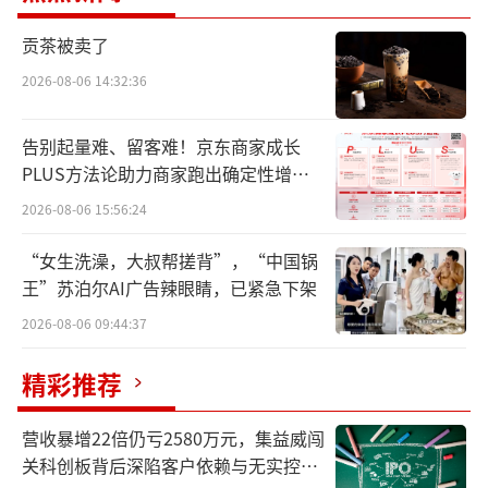
中国迪卡侬商场。截至2020年1月底，在中国已
经有308家商场实体店遍布全国约116个城市，
贡茶被卖了
同时2009年起步的电子商务业务已经覆盖超40
2026-08-06 14:32:36
0个城市。
告别起量难、留客难！京东商家成长
而此次召回事件的生产者主体系迪脉(上海)
PLUS方法论助力商家跑出确定性增长
企业管理有限公司成立于2012年，是一家外国
路径
2026-08-06 15:56:24
法人独资的有限责任公司，其股东为迪卡侬欧
“女生洗澡，大叔帮搓背”，“中国锅
洲公司。
王”苏泊尔AI广告辣眼睛，已紧急下架
值得注意的是，近年来，该公司曾多次因
2026-08-06 09:44:37
产品质量问题受到行政处罚，涉及羽绒服、短
精彩推荐
裤、头盔及睡袋等多样产品不合格。今年7月，
该公司曾因销售不合格产品，被上海市市场监
营收暴增22倍仍亏2580万元，集益威闯
管局罚款79万余元并没收违法所得10万余元。
关科创板背后深陷客户依赖与无实控人