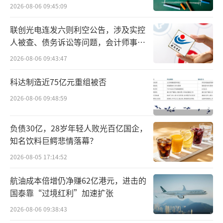
困局
（责任编辑：zx0280）
2026-08-06 09:45:09
联创光电连发六则利空公告，涉及实控
人被查、债务诉讼等问题，会计师事务
所曾出具“保留意见”
2026-08-06 09:43:47
科达制造近75亿元重组被否
2026-08-06 09:48:59
负债30亿，28岁年轻人败光百亿国企，
知名饮料巨鳄悲情落幕？
2026-08-05 17:14:52
航油成本倍增仍净赚62亿港元，进击的
国泰靠“过境红利”加速扩张
2026-08-06 09:38:43