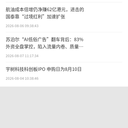
历，如今的李莹，已晋升为百度集团副总裁、
航油成本倍增仍净赚62亿港元，进击的
百度集团首席信息官（CIO），全面负责企业智
国泰靠“过境红利”加速扩张
能信息系统建设。
2026-08-06 09:38:43
在业内人士看来，有过如流重构经验的李
苏泊尔“AI低俗广告”翻车背后：83%
莹，对于小度的大模型升级，想必也势在必
外资全盘掌控，陷入流量内卷、质量频
得。
发的负循环
2026-08-07 11:17:34
小度：抓住大模型风口升级并上市
宇树科技科创板IPO 申购日为8月10日
2026-08-04 10:38:46
事实上，在前CEO景鲲的带领下，从智能
音箱闯出一片天地的小度，近年来早已将自身
铜价迫近历史高位：美国加税“抢
产品扩充至智能耳机、学习手机、学习平板、
铜”、中国立法保护
健身镜、智能屏等多个品类，形成了一套较为
2026-08-07 14:30:42
完整的智能硬件产品矩阵。
九洲药业中报罕见“双降”：诺华大