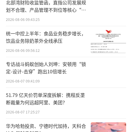
的首款产品——小度青禾学习手机。据官方介
北部湾财险收监管函，直指公司发展规
绍，该款手机具有青少年专属定制系统，搭载
划不合理、产品管理不到位等核心“痛
点”
了小度AI学习大模型，可提供互动式AI讲题、
2026-08-06 09:43:25
多学科AI作业助手、AI口语练习、AI精准学等全
统一中控上半年：食品业务稳步增长，
链路辅导。
饮品业务除奶茶外全线承压
2026-08-06 09:56:12
但从目前来看，产品端的切入显然不够，
小度的升级还需从组织架构等着手，进行全面
专访战斗蚂蚁创始人刘坤：安顿用“锁
支持。于是，百度集团内部培养的李莹，肩负
定-设计-击穿”跑出10倍增长
起此番重任，前来接手小度科技。
2026-08-07 09:41:09
据悉，技术出身的李莹，2003年便进入百
51.79 亿天价罚单深度拆解：携程反垄
断裁量为何远超阿里、美团？
度实习，次年毕业后正式加入百度，就职于网
2026-08-07 17:25:27
页搜索部。此后，她又陆续在多个技术部门任
职，先后带领自然语言处理、网页搜索相关
华为哈勃投资、宁德时代加持，天科合