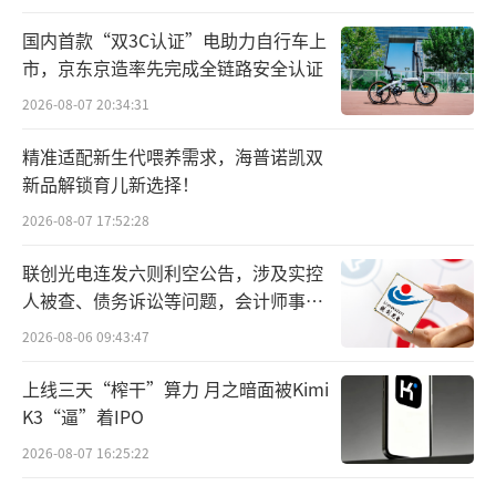
着小度将承担更多面向未来的使命，用大模型
国内首款“双3C认证”电助力自行车上
加持小度增长。“期待李莹在新的岗位再创佳
市，京东京造率先完成全链路安全认证
绩，带领小度在大模型时代为用户提供全新和
2026-08-07 20:34:31
更优质的体验。”百度官方也透露了小度接下
精准适配新生代喂养需求，海普诺凯双
来的发展方向。
新品解锁育儿新选择！
2026-08-07 17:52:28
“将多项主流业务与文心一言整合。”事
实上，早在2022年财报发布时，百度创始人、
联创光电连发六则利空公告，涉及实控
董事长兼首席执行官李彦宏便宣布了这一计
人被查、债务诉讼等问题，会计师事务
所曾出具“保留意见”
划。而作为百度与C端用户交互的重要硬件出
2026-08-06 09:43:47
口，小度科技自然被作为率先案例。
上线三天“榨干”算力 月之暗面被Kimi
K3“逼”着IPO
事实上，今年5月，小度科技就曾在文心一
2026-08-07 16:25:22
言的赋能下，推出全新品牌“小度青禾”旗下