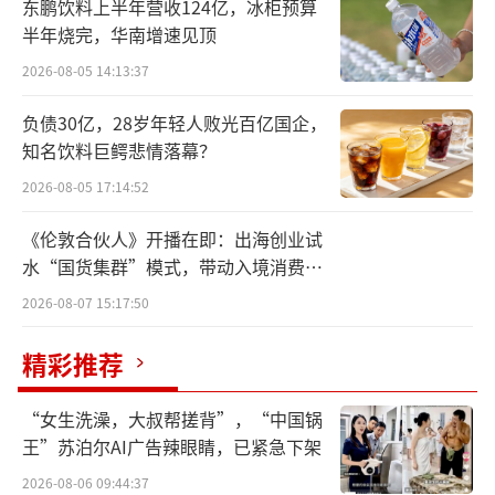
东鹏饮料上半年营收124亿，冰柜预算
即，人事变动引来广泛关注。
半年烧完，华南增速见顶
2026-08-05 14:13:37
有行业人士向中华网财经表示，此次李莹
的接任，一方面是百度希望大模型嵌入到小度
负债30亿，28岁年轻人败光百亿国企，
旗下的产品中，例如智能屏搭载文心一言这
知名饮料巨鳄悲情落幕？
种；另一方面，或也与小度想加速IPO进程有
2026-08-05 17:14:52
关。
《伦敦合伙人》开播在即：出海创业试
水“国货集群”模式，带动入境消费反
百度：是时候升级小度了
向种草
2026-08-07 15:17:50
小长假刚过，百度宣布，小度科技前CEO
精彩推荐
景鲲因个人原因将离职，往后由集团副总裁、
百度集团首席信息官（CIO）李莹担任小度科技
“女生洗澡，大叔帮搓背”，“中国锅
CEO，向集团董事长兼CEO李彦宏直接汇报。
王”苏泊尔AI广告辣眼睛，已紧急下架
2026-08-06 09:44:37
对于此次干部调整，业内人士认为，意味