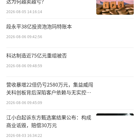
性、spider、复合搜索、推荐与个性化、知识
达为何越卖越亏？
图谱、AI技术生态、百度地图等多个业务，为
2026-08-05 14:16:14
百度AI基础技术建设和产品应用做出了重要贡
段永平38亿投资泡泡玛特账本
献。
2026-08-06 09:42:56
2018年3月，李莹被任命为百度地图事业部
科达制造近75亿元重组被否
总经理，负责传统互联网地图的智能化升级，
并陆续发布智能定位、智能语音、语音定制等
2026-08-06 09:48:59
多个产品。此外，李莹更是积极推动打造以AI
营收暴增22倍仍亏2580万元，集益威闯
和知识管理为核心的智能工作平台——如流，并
关科创板背后深陷客户依赖与无实控人
主导其完成了基于文心大模型的重构，推
困局
2026-08-06 09:45:09
出“以AI原生重塑办公场景”的如流超级助理
产品。
江小白起诉东方甄选案结果公布：构成
商业诋毁，赔偿30万元
而凭借着过硬的专业能力和累计的集团资
2026-08-03 16:34:22