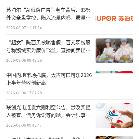
的未来的方向。一方面，苹果自己说 Vision Pr
苏泊尔“AI低俗广告”翻车背后：83%
外资全盘掌控，陷入流量内卷、质量频
o已经是苹果内部科技含量最高的产品没有之
发的负循环
一；另外一方面，根据苹果6月份开发者大会上
2026-08-07 11:17:34
对Vision Pro的解释，Vision Pro等于PC+平板
“超女”陈西贝被曝售假：百元羽绒服
+高清3D摄像机+家庭沉浸影院+互动游戏乐园
号称鹅绒实为廉价飞丝，直播间卖出超
等等，它的市场空间是一般消费电子产品比不
百万元
2026-08-06 09:42:26
了的，这些都能理解为XR行业的上限空
中国内地市场托底，太古可口可乐2026
间。”业内人士如是说。
（责任编辑：zx0280）
上半年营收创新高
2026-08-06 17:07:28
联创光电连发六则利空公告，涉及实控
人被查、债务诉讼等问题，会计师事务
所曾出具“保留意见”
2026-08-06 09:43:47