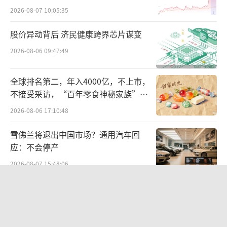
是黄金坑还是陷阱？
2026-08-07 10:05:35
股价异动背后 济民健康跨界芯片谋变
2026-08-06 09:47:49
全球排名第二，年入4000亿，不上市，
不接受采访，“百年零食神秘家族”浮
出水面？
2026-08-06 17:10:48
雪佛兰将退出中国市场？通用汽车回
应：不会停产
2026-08-07 15:48:06
贝肯能源二次“易主”：原实控人溢价
40%“清仓”离场，潘兵联合新洋丰、
宏科百世拟入主
2026-08-05 14:11:25