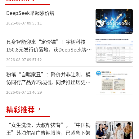
称，因为OLEDoS显示屏的产能瓶颈被中国内
DeepSeek举起涨价牌
地公司突破并进入一供，目前供应链已经做好
了年产100万台的准备。
2026-08-07 09:55:11
而此前，报道曾提到，苹果Vision Pro于1
具身智能迎来“定价锚”！宇树科技
2月量产，明年1月将正式在北美发售，彼时，
150.8元发行价落地，获DeepSeek等豪
华战配加持
中国内地供应链比例已经大幅提高到60%。现
2026-08-07 09:57:12
如今，在国产OLEDoS显示屏供应商进入一供
粉笔“自曝家丑”：降价并非让利，模
之后，内地供应链比例也将进一步提高。
仿同行产品弄巧成拙，同步推出历史学
员退费方案
2026-08-07 13:40:29
在此背景下，包含蓝思科技、立讯精密在
内的产业链相关概念股也应声上涨。
精彩推荐
事实上，近年来，涵盖了增强现实（A
“女生洗澡，大叔帮搓背”，“中国锅
R）、虚拟现实（VR）和混合现实（MR）的XR
王”苏泊尔AI广告辣眼睛，已紧急下架