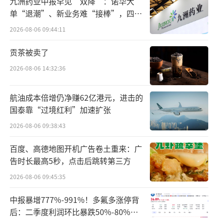
九洲药业中报罕见“双降”：诺华大
单“退潮”、新业务难“接棒”，四大
难关待闯
2026-08-06 09:44:11
贡茶被卖了
2026-08-06 14:32:36
航油成本倍增仍净赚62亿港元，进击的
国泰靠“过境红利”加速扩张
2026-08-06 09:38:43
百度、高德地图开机广告卷土重来：广
告时长最高5秒，点击后跳转第三方
2026-08-06 09:45:35
中报暴增777%-991%！多氟多涨停背
后：二季度利润环比暴跌50%-80%，