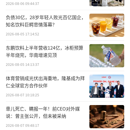
行业，技术进步显著。在应用场景的拓展和政
2026-08-06 09:44:37
策支持下，发展前景尤为可观，正逐渐成为全
负债30亿，28岁年轻人败光百亿国企，
球科技领域的新热点。
知名饮料巨鳄悲情落幕？
对于这一欣欣向荣的朝阳行业，国际科技
2026-08-05 17:14:52
巨头自然也不愿错过。2023年6月6日凌晨1
东鹏饮料上半年营收124亿，冰柜预算
点，库克携苹果在WWDC23（全球开发者大
半年烧完，华南增速见顶
会）上正式公布了其首款增强现实头显设备Ap
2026-08-05 14:13:37
ple Vision Pro；而在此之前，Meta公司亦官
体育营销成光伏出海重地，隆基成为拜
宣了其新品Quest 3。
仁全球官方合作伙伴
业内人士指出，这两款重量级产品的发布
2026-08-07 10:18:25
不仅展示了XR技术的最新成果，也预示着XR行
患儿死亡、瞒报一年！前CEO对外媒
业未来的发展趋势。
说：曾主张公开，但未被采纳
2026-08-07 09:48:17
“从苹果的布局来看，XR行业是苹果重注