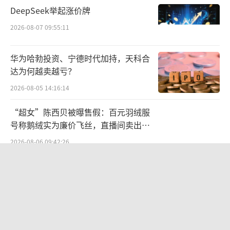
更灵活则是其优势核心之一。
DeepSeek举起涨价牌
于消费者而言，是低价前提下的“与众不
2026-08-07 09:55:11
同、丰富可选”的零食，低价是消费者的普遍
华为哈勃投资、宁德时代加持，天科合
基础需求，但人们对零食品类需求的第一特性
达为何越卖越亏？
则是好吃。而要解决好吃这一特性，从零售商
2026-08-05 14:16:14
供给角度则需要做到“品质高、差异化和丰富
性”，这是人们底层的需求。人们并不需要一
“超女”陈西贝被曝售假：百元羽绒服
号称鹅绒实为廉价飞丝，直播间卖出超
种零食来解决好吃，而是需要各种不同载体、
百万元
不同味觉、不断替代的零食解决方案。
2026-08-06 09:42:26
SpaceX股价跳水，一夜蒸发1.5万亿元
于战略角度而言，章燎原认为，三只松鼠
的战略有些类似山姆和好市多，“他们的本质
2026-08-06 09:45:59
就是高端性价比。”
两则公告，换来9个涨停板
这是章燎原对高端性价比的解释，在商言
2026-08-06 09:53:41