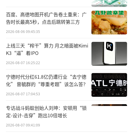
章燎原称：“自良品铺子降价后好多人问
百度、高德地图开机广告卷土重来：广
我们的战略，其实我们早在一年前就实施
告时长最高5秒，点击后跳转第三方
了“高端性价比”战略”。
2026-08-06 09:45:35
章燎原认为，零食的高端性价比是商业端
上线三天“榨干”算力 月之暗面被Kimi
和消费端这两个方面的内容。
K3“逼”着IPO
2026-08-07 16:25:22
通常来说，于商业模式而言，是总成本领
先的前提下实现高品质和差异化商品。而这一
宁德时代分红61.8亿仍遭行业“去宁德
化” 曾毓群的“尊重考题”该怎么答？
切实现的最佳路径则是自有品牌。因为，只有
2026-08-07 17:04:53
自有品牌才能解决商品的定制与全链路的优
化，这不仅仅是中间环节的成本优化。更重要
专访战斗蚂蚁创始人刘坤：安顿用“锁
的是商品原料和配方的优化，这是自有品牌模
定-设计-击穿”跑出10倍增长
式和采销零售模式最大的不同，当然采销模式
2026-08-07 09:41:09