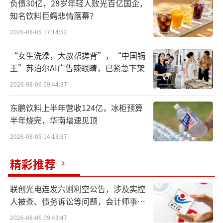
负债30亿，28岁年轻人败光百亿国企，
来。12月3日，三只松鼠创始人章燎原在其朋友
知名饮料巨鳄悲情落幕？
圈称，其实三只松鼠早在一年前就实施了“高
2026-08-05 17:14:52
端性价比”战略。
“女生洗澡，大叔帮搓背”，“中国锅
王”苏泊尔AI广告辣眼睛，已紧急下架
2026-08-06 09:44:37
东鹏饮料上半年营收124亿，冰柜预算
半年烧完，华南增速见顶
2026-08-05 14:13:37
精彩推荐
联创光电连发六则利空公告，涉及实控
人被查、债务诉讼等问题，会计师事务
这就意味着三只松鼠方面在去年实施
所曾出具“保留意见”
2026-08-06 09:43:47