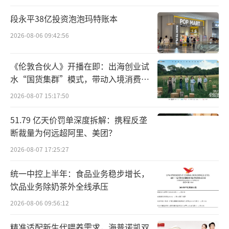
的“高端性价比”战略，就是降价战略。
段永平38亿投资泡泡玛特账本
并且，章燎原还称：“这个世界所谓的竞
2026-08-06 09:42:56
争不是你死我活，而是在相互竞合中成就自
我，譬如坚果类商品我们最具高端性价比，那
《伦敦合伙人》开播在即：出海创业试
么你需要我，我就可以和你合作，而大牌的亿
水“国货集群”模式，带动入境消费反
滋、玛氏消费者有需求，我们就可以引入。”
向种草
2026-08-07 15:17:50
在业内人士看来，三只松鼠、良品铺子有
51.79 亿天价罚单深度拆解：携程反垄
断裁量为何远超阿里、美团？
供应链、产品、规模和品牌的壁垒，降价是传
统零食巨头对蚕食其市场的量贩零食做出的反
2026-08-07 17:25:27
击。就其自身而言更重要的是作为上市公司能
统一中控上半年：食品业务稳步增长，
否保证一定的利润空间。就量贩零食而言，赵
饮品业务除奶茶外全线承压
一鸣零食很忙合并，拉开这个领域整合的序
2026-08-06 09:56:12
幕。良品铺子和三只松鼠打出降价第一枪，无
精准适配新生代喂养需求，海普诺凯双