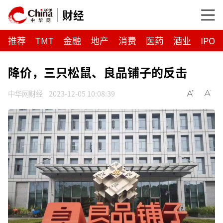
财经
推荐
TMT
金融
地产
消费
医药
酒业
IPO
降价，三只松鼠、良品铺子的反击
中华网财经
2023-12-05 10:08:39