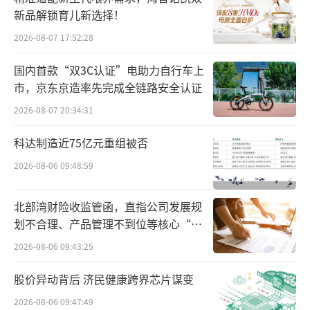
疑也将推动量贩零食领域加速洗牌。
新品解锁育儿新选择！
随着时间碎片化的演变越来越个性，年轻
2026-08-07 17:52:28
消费群体们的个性化、品质化需求越来越旺
国内首款“双3C认证”电助力自行车上
盛，这些零食巨头们的纵向目标，似乎早已将
市，京东京造率先完成全链路安全认证
一场以品质比拼市场的大战拉开序幕。
2026-08-07 20:34:31
降价
科达制造近75亿元重组被否
2026-08-06 09:48:59
良品铺子与三只松鼠先后通过降价，重夺
失去的市场，打响了反击量贩零食的第一枪。
北部湾财险收监管函，直指公司发展规
划不合理、产品管理不到位等核心“痛
早在一年前，反击就开始了。只不过当时
点”
2026-08-06 09:43:25
是三只松鼠一家所为，并且章燎原提出的“高
端性价比”比较隐晦，没有良品铺子直接降价
股价异动背后 济民健康跨界芯片谋变
来得直接。
2026-08-06 09:47:49