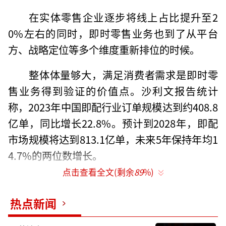
在实体零售企业逐步将线上占比提升至2
0%左右的同时，即时零售业务也到了从平台
方、战略定位等多个维度重新排位的时候。
整体体量够大，满足消费者需求是即时零
售业务得到验证的价值点。沙利文报告统计
称，2023年中国即配行业订单规模达到约408.8
亿单，同比增长22.8%。预计到2028年，即配
市场规模将达到813.1亿单，未来5年保持年均1
4.7%的两位数增长。
点击查看全文(剩余
89
%)
但如同一位即时零售业务负责人所
说，“即时零售业务长期来看是乐观的：模式
热点新闻
已得到验证，有头部企业实现盈利。但短期内