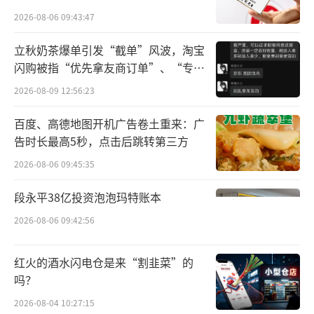
所曾出具“保留意见”
2026-08-06 09:43:47
逼近1元“退市红线”
立秋奶茶爆单引发“截单”风波，淘宝
海航控股股价低迷已久。
闪购被指“优先拿友商订单”、“专挑
贵的拿”
在7家上市航空公司中，海航控股是股价最
2026-08-09 12:56:23
低的一家，其余航空公司的股价均在3元以上，
百度、高德地图开机广告卷土重来：广
其中吉祥航空的股价在10元以上，春秋航空的
告时长最高5秒，点击后跳转第三方
股价更是超过50元。
2026-08-06 09:45:35
进入2024年，海航控股股价多维持在1.5
段永平38亿投资泡泡玛特账本
元/股以下，直至6月以来，海航控股股价加速
2026-08-06 09:42:56
震荡走低。截至6月28日收盘，海航控股月内累
计下跌25.00%，最终报收1.02元/股。
红火的酒水闪电仓是来“割韭菜”的
吗？
而逐渐逼近的“1元线”已成为悬在海航控
2026-08-04 10:27:15