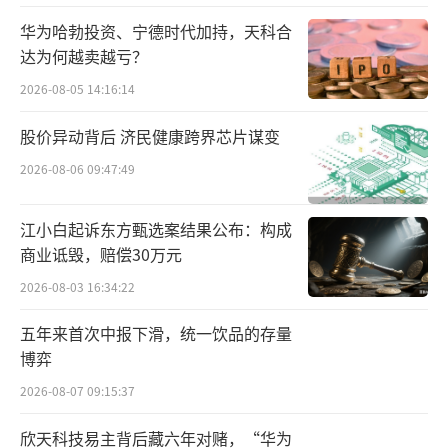
股头上的达摩克利斯之剑。
华为哈勃投资、宁德时代加持，天科合
今年4月，证监会发布的《关于严格执行退
达为何越卖越亏？
市制度的意见》明确指出，一旦上市公司的股
2026-08-05 14:16:14
票收盘价连续20个交易日低于1元，将触发面值
股价异动背后 济民健康跨界芯片谋变
退市机制，公司股票面临被终止上市的风险。
2026-08-06 09:47:49
为了改变股价跌跌不休的现状，6月25日，
江小白起诉东方甄选案结果公布：构成
海航控股刚发布《2024年度“提质增效重回
商业诋毁，赔偿30万元
报”行动方案》，方案称，2024年公司将不断
2026-08-03 16:34:22
总结前期精细化管理经验，持续提升精细化管
理水平，为全体股东创造效益。
五年来首次中报下滑，统一饮品的存量
博弈
此外，海航控股还提及，公司将与卖方机
2026-08-07 09:15:37
构加大合作力度，扩大公司股票研究覆盖面，
欣天科技易主背后藏六年对赌，“华为
提高市场关注度，推动股票合理估值；在不增