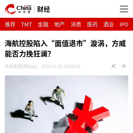
财经
推荐
TMT
金融
地产
消费
医药
酒业
IPO
海航控股陷入“面值退市”漩涡，方威
能否力挽狂澜？
环球老虎财经app
2024-07-01 10:20:30