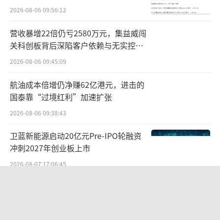
近38.76万，人均流通股8.58万股，人均持股金
2026-08-06 09:56:12
额11.75万元。
营收暴增22倍仍亏2580万元，集益威闯
关科创板背后深陷客户依赖与无实控人
与此同时，不同于大多数濒临退市公司业
困局
2026-08-06 09:45:09
绩的常年亏损，“易主”方大集团两年多来，
海航控股业绩明显改善。
航油成本倍增仍净赚62亿港元，进击的
国泰靠“过境红利”加速扩张
据了解，引入方大集团半年后，海航控股
2026-08-06 09:38:43
就实现了“摘星”，当年9月，ST海航正式脱
帽，更名为海航控股，标志着“新海航”逐步
卫蓝新能源启动20亿元Pre-IPO轮融资
冲刺2027年创业板上市
走出昔日阴影。
2026-08-07 17:06:45
2022年，作为方大入主后第一个完整年
SpaceX股价跳水，一夜蒸发1.5万亿元
度，海航控股经营逐步走向正轨，四季度实现
2026-08-06 09:45:59
净利润5.91亿元。