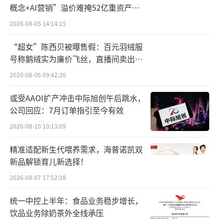
概念+AI营销”溢价难掩52亿重资产考
加总股本的情况下持续增厚公司净资产，适时
验
2026-08-05 14:14:15
评估通过股份回购、注销等多种方式进行市值
管理的可行性。
“超女”陈西贝被曝售假：百元羽绒服
号称鹅绒实为廉价飞丝，直播间卖出超
事实上，海航控股的困境并非个案，在过
百万元
2026-08-06 09:42:26
去的两个月里，随着面值退市现象的频繁出
或受AAOI扩产冲击中际旭创午后跳水，
现，低价股票遭受了重创，导致其价格急剧下
公司回应：7月订单指引至今有效
滑。
2026-08-10 10:13:09
截至当前，已经有*ST巴安、ST迪马、ST
精准适配新生代喂养需求，海普诺凯双
亿利、ST爱康等公司因连续二十个交易日不足1
新品解锁育儿新选择！
元面值，而被退市或等待进入退市整理。
2026-08-07 17:52:28
不过，相比之下，海航控股的市值仍超过4
统一中控上半年：食品业务稳步增长，
00亿元。截至3月31日，海航控股的股东户数接
饮品业务除奶茶外全线承压