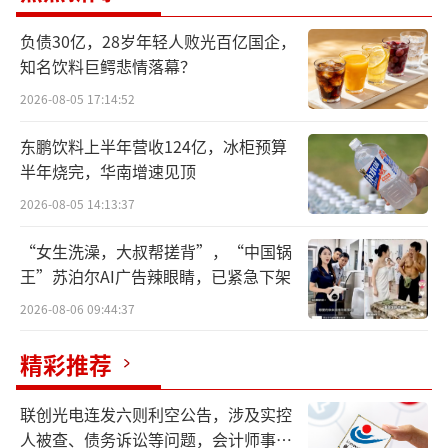
至于为何海航控股股价沦落到如此地步，
负债30亿，28岁年轻人败光百亿国企，
知名饮料巨鳄悲情落幕？
海航控股尴尬的表示，二级市场股票价格受宏
2026-08-05 17:14:52
观经济环境、国内外产业政策、大盘走势及行
业形势、投资者心理预期、公司经营业绩等众
东鹏饮料上半年营收124亿，冰柜预算
多复杂因素影响。
半年烧完，华南增速见顶
2026-08-05 14:13:37
尽管海航控股有意进行市值管理，但是公
司破产重整后种种历史遗留问题仍是拖累海航
“女生洗澡，大叔帮搓背”，“中国锅
王”苏泊尔AI广告辣眼睛，已紧急下架
控股的一大“包袱”。其中，最明显的当属负
2026-08-06 09:44:37
债问题，到今年一季度末负债率仍高达98.4
6%，总负债为1327.13亿元。
精彩推荐
与此同时，海航控股实控人方威旗下
联创光电连发六则利空公告，涉及实控
的“方大系”公司也并不富足。
人被查、债务诉讼等问题，会计师事务