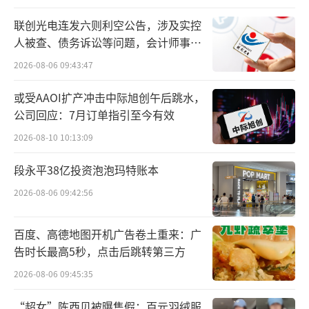
霸王茶姬刚在云南开出第一家店的时候，
联创光电连发六则利空公告，涉及实控
茶颜悦色已经在长沙大火，开出近40家门店。
人被查、债务诉讼等问题，会计师事务
观察下来会发现，霸王茶姬从产品形态、定位
所曾出具“保留意见”
2026-08-06 09:43:47
到品牌调性、形象上，都有“致敬”茶颜悦色
或受AAOI扩产冲击中际旭创午后跳水，
的地方。
公司回应：7月订单指引至今有效
2026-08-10 10:13:09
段永平38亿投资泡泡玛特账本
2026-08-06 09:42:56
百度、高德地图开机广告卷土重来：广
告时长最高5秒，点击后跳转第三方
2026-08-06 09:45:35
霸王茶姬/茶颜悦色门店
“超女”陈西贝被曝售假：百元羽绒服