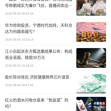
号称鹅绒实为廉价飞丝，直播间卖出超
比如双方都是在卖“原叶鲜奶茶”，走国
百万元
2026-08-06 09:42:26
风定位，品牌Logo用的是国风女子形象，线下
门店装修风格也有很高相似度。
华为哈勃投资、宁德时代加持，天科合
达为何越卖越亏？
一定程度上来说，霸王茶姬是摸着茶颜悦
2026-08-05 14:16:14
色的石头过河。
江小白起诉东方甄选案结果公布：构成
跟前辈不一样的是，茶颜悦色至今都选择
商业诋毁，赔偿30万元
扎根在长沙大本营，全国范围内只在武汉、重
2026-08-03 16:34:22
庆、南京等少数城市布局，在扩张上相当克
股价异动背后 济民健康跨界芯片谋变
制，但霸王茶姬打从一开始就对开疆拓土这件
2026-08-06 09:47:49
事很感兴趣。
霸王茶姬创始人张俊杰说过：“奶茶赛道
红火的酒水闪电仓是来“割韭菜”的
吗？
第一大基础是规模效应，拼规模。”现制茶饮