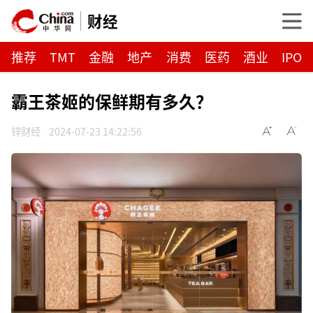
财经
推荐
TMT
金融
地产
消费
医药
酒业
IPO
霸王茶姬的保鲜期有多久？
锌财经
2024-07-23 14:22:56