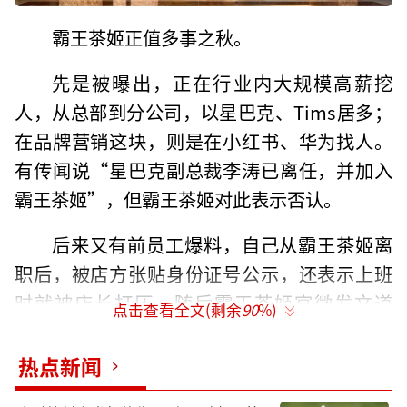
霸王茶姬正值多事之秋。
先是被曝出，正在行业内大规模高薪挖
人，从总部到分公司，以星巴克、Tims居多；
在品牌营销这块，则是在小红书、华为找人。
有传闻说“星巴克副总裁李涛已离任，并加入
霸王茶姬”，但霸王茶姬对此表示否认。
后来又有前员工爆料，自己从霸王茶姬离
职后，被店方张贴身份证号公示，还表示上班
时就被店长打压。随后霸王茶姬官微发文道
点击查看全文(剩余
90
%)
歉，要求门店立即撤销公示，对涉事负责人进
行停职调查。
热点新闻
高薪招兵买马、出现门店管理丑闻背后，