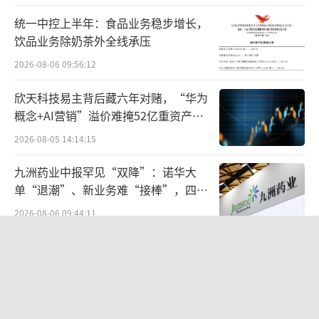
这些比较临近的城市，随后把北京、南京也安
统一中控上半年：食品业务稳步增长，
饮品业务除奶茶外全线承压
排上了。到了第三年，甚至跑去马来西亚，开
了第一家海外店。
2026-08-06 09:56:12
欣天科技易主背后藏六年对赌，“华为
到目前为止，霸王茶姬的全球门店数已经
概念+AI营销”溢价难掩52亿重资产考
超过4500家，作为前辈的茶颜悦色不过600多
验
2026-08-05 14:14:15
家。根据窄门餐眼数据，过去一年，霸王茶姬
新增了2317家门店。
九洲药业中报罕见“双降”：诺华大
单“退潮”、新业务难“接棒”，四大
一路狂奔的霸王茶姬，也得到资本输血，
难关待闯
2026-08-06 09:44:11
有了充足的弹药去占领市场。
五年来首次中报下滑，统一饮品的存量
公开资料显示，2020年，霸王茶姬获得复
博弈
星集团、XVC等机构的天使轮投资；2021年3月
2026-08-07 09:15:37
获得A轮融资，10月获得B轮融资，投资方有XV