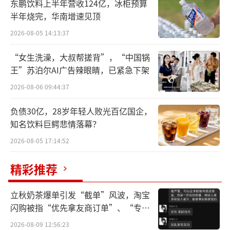
东鹏饮料上半年营收124亿，冰柜预算
是这两年霸王茶姬疯狂扩张，快速占领新茶饮
半年烧完，华南增速见顶
市场的结果。
2026-08-05 14:13:37
不得不说，放眼整个茶饮界，霸王茶姬是
“女生洗澡，大叔帮搓背”，“中国锅
王”苏泊尔AI广告辣眼睛，已紧急下架
眼下的当红炸子鸡。但跟其他所有奶茶品牌一
2026-08-06 09:44:37
样，这些年下来，它们总是一波又一波出现，
然后过气。
负债30亿，28岁年轻人败光百亿国企，
知名饮料巨鳄悲情落幕？
在激烈的市场竞争下，霸王茶姬能否长
2026-08-05 17:14:52
红，还是个未知数。
精彩推荐
霸王茶姬一脚踩下油门
立秋奶茶爆单引发“截单”风波，淘宝
说起来，霸王茶姬能快速发家，多少还得
闪购被指“优先拿友商订单”、“专挑
感谢茶颜悦色。
贵的拿”
2026-08-09 12:56:23