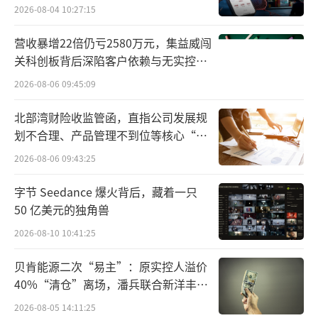
2026-08-04 10:27:15
效率优先，想要做好必须要规模化。
营收暴增22倍仍亏2580万元，集益威闯
关科创板背后深陷客户依赖与无实控人
困局
2026-08-06 09:45:09
北部湾财险收监管函，直指公司发展规
划不合理、产品管理不到位等核心“痛
点”
2026-08-06 09:43:25
字节 Seedance 爆火背后，藏着一只
50 亿美元的独角兽
2026-08-10 10:41:25
霸王茶姬创始人张俊杰
贝肯能源二次“易主”：原实控人溢价
40%“清仓”离场，潘兵联合新洋丰、
成立第二年，霸王茶姬就走出了云南，先
宏科百世拟入主
2026-08-05 14:11:25
是把自己的版图扩张到了像成都、广州、海口