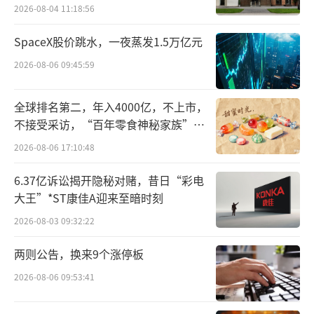
2026-08-04 11:18:56
SpaceX股价跳水，一夜蒸发1.5万亿元
2026-08-06 09:45:59
全球排名第二，年入4000亿，不上市，
不接受采访，“百年零食神秘家族”浮
出水面？
2026-08-06 17:10:48
6.37亿诉讼揭开隐秘对赌，昔日“彩电
大王”*ST康佳A迎来至暗时刻
2026-08-03 09:32:22
据悉，在第三方外卖平台，星巴克同样要
两则公告，换来9个涨停板
开始收取1件1元的打包费，但是打包费不设封
2026-08-06 09:53:41
顶，也就是说，买的饮品杯数越多，打包费越