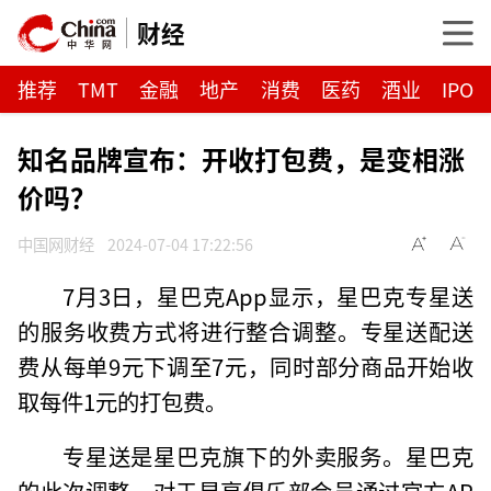
财经
推荐
TMT
金融
地产
消费
医药
酒业
IPO
知名品牌宣布：开收打包费，是变相涨
价吗？
中国网财经
2024-07-04 17:22:56
7月3日，星巴克App显示，星巴克专星送
的服务收费方式将进行整合调整。专星送配送
费从每单9元下调至7元，同时部分商品开始收
取每件1元的打包费。
专星送是星巴克旗下的外卖服务。星巴克
的此次调整，对于星享俱乐部会员通过官方AP