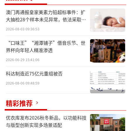
澳门再通报皇家美素力铅超标事件：扩
大抽检28个样本未见异常，依法采取预
防性下架
2026-08-03 09:36:53
“口味王”“湘潭铺子”借音乐节、世
界杯向年轻人精准渗透
2026-06-29 15:41:06
科达制造近75亿元重组被否
2026-08-06 09:48:59
精彩推荐
优衣库发布2026秋冬新品，以功能科技
与版型创新实现多场景适配