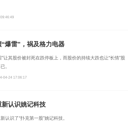
 09:46:49
“爆雷”，祸及格力电器
雷”让其股价被封死在跌停板上，而股价的持续大跌也让“长情”股
不已。
4-04-24 17:06:17
重新认识姚记科技
新认识了“扑克第一股”姚记科技。