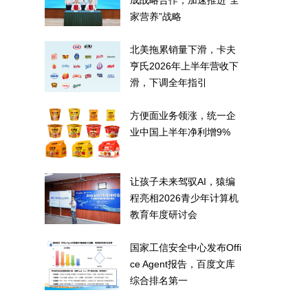
成战略合作，加速推进“全
家营养”战略
北美拖累销量下滑，卡夫
亨氏2026年上半年营收下
滑，下调全年指引
方便面业务领涨，统一企
业中国上半年净利增9%
让孩子未来驾驭AI，猿编
程亮相2026青少年计算机
教育年度研讨会
国家工信安全中心发布Offi
ce Agent报告，百度文库
综合排名第一