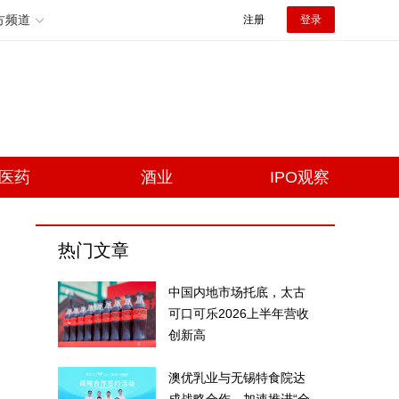
方频道
注册
登录
医药
酒业
IPO观察
热门文章
中国内地市场托底，太古
可口可乐2026上半年营收
创新高
澳优乳业与无锡特食院达