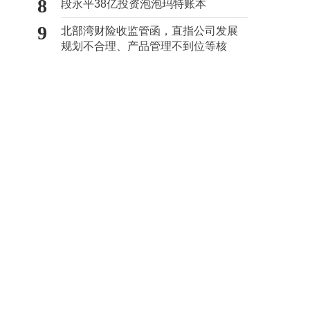
8
段永平38亿投资泡泡玛特账本
9
北部湾财险收监管函，直指公司发展
规划不合理、产品管理不到位等核
心“痛点”