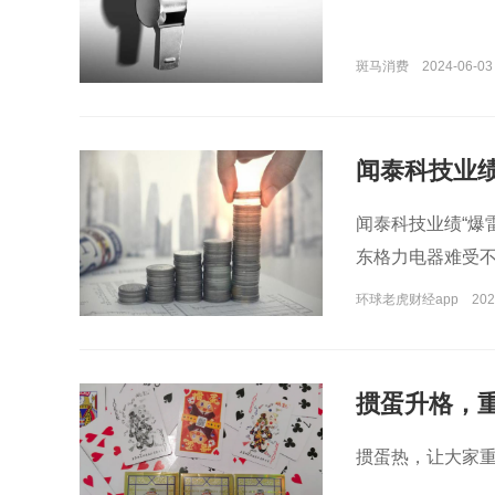
斑马消费
2024-06-03
闻泰科技业绩
闻泰科技业绩“爆
东格力电器难受
环球老虎财经app
202
掼蛋升格，
掼蛋热，让大家重