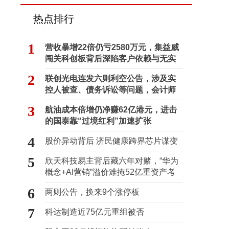
热点排行
1
营收暴增22倍仍亏2580万元，集益威
闯关科创板背后深陷客户依赖与无实
控人困局
2
联创光电连发六则利空公告，涉及实
控人被查、债务诉讼等问题，会计师
事务所曾出具“保留意见”
3
航油成本倍增仍净赚62亿港元，进击
的国泰靠“过境红利”加速扩张
4
股价异动背后 济民健康跨界芯片谋变
5
欣天科技易主背后藏六年对赌，“华为
概念+AI营销”溢价难掩52亿重资产考
验
6
两则公告，换来9个涨停板
7
科达制造近75亿元重组被否