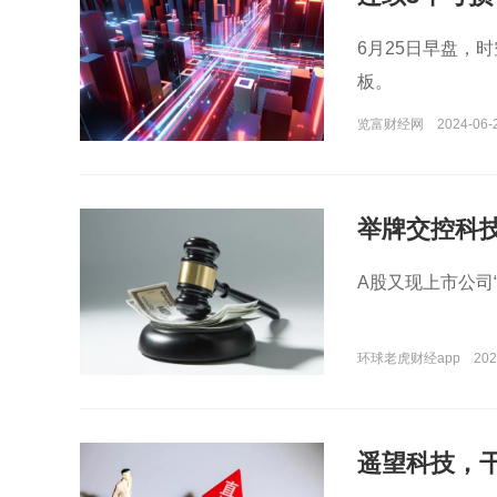
涨停？
6月25日早盘，时
板。
览富财经网
2024-06-
举牌交控科技
A股又现上市公司
环球老虎财经app
202
遥望科技，