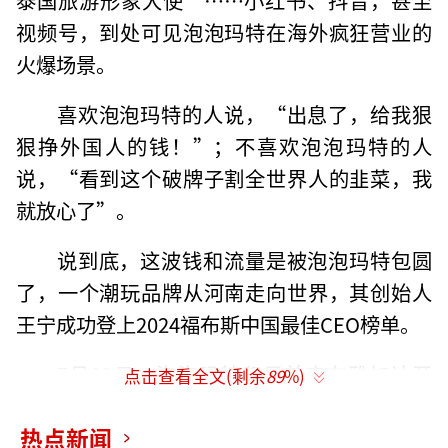
视频号，到处可见泡泡玛特在海外疯狂营业的
火爆场景。
喜欢泡泡玛特的人说，“出息了，给我狠
狠挣外国人的钱！”；不喜欢泡泡玛特的人
说，“看到这个破牌子割全世界人的韭菜，我
就放心了”。
说到底，这波钱和流量是被泡泡玛特包圆
了，一个潮玩品牌从河南走向世界，其创始人
王宁成功登上2024福布斯中国最佳CEO榜单。
7月19日，泡泡玛特印尼首店在雅加达开
点击查看全文(剩余
89
%)
业，印尼首店是泡泡玛特海外及港澳台地区第1
热点新闻
00家门店，也是海外业务开拓的重要里程碑。