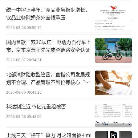
统一中控上半年：食品业务稳步增长，
综艺中的王宁经常戴着一副黑框眼镜，气
饮品业务除奶茶外全线承压
质略显憨厚，告诉大家自己的女儿叫“喔
2026-08-06 09:56:12
喔”。让观众终于能将泡泡玛特与这个憨厚直
国内首款“双3C认证”电助力自行车上
男联系到一起：给女儿起如此可爱的名字，难
市，京东京造率先完成全链路安全认证
怪泡泡玛特会有那么多可爱的IP。
2026-08-07 20:34:31
回顾王宁的创业路，和所有创业者一样，
北部湾财险收监管函，直指公司发展规
经历过黑暗，但最终迎来了属于他的光明。
划不合理、产品管理不到位等核心“痛
点”
2026-08-06 09:43:25
“十年IP无人问，一朝盲盒天下知”算是
对泡泡玛特成长的简要概括。成立最初的几
科达制造近75亿元重组被否
年，潮流文化还没有爆发，新消费、新零售也
2026-08-06 09:48:59
不是主流的投资赛道，泡泡玛特几家门店的营
上线三天“榨干”算力 月之暗面被Kimi
业额并没有得到明显的增长。