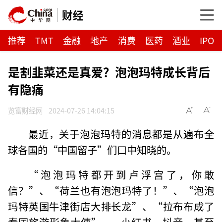
财经
推荐
TMT
金融
地产
消费
医药
酒业
IPO
是割韭菜还是真爱？泡泡玛特成长背后
有隐痛
览富财经网
2024-07-26 14:04:15
最近，关于泡泡玛特的消息都是从遍布全
球各国的“中国留子”们口中知晓的。
“泡泡玛特都开到卢浮宫了，你敢
信？”、“荷兰也有泡泡玛特了！”、“泡泡
玛特英国牛津街店大排长龙”、“拉布布成了
泰国旅游形象大使”……小红书、抖音，甚至