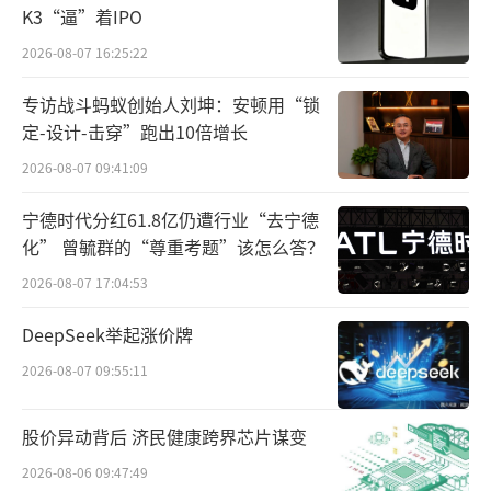
K3“逼”着IPO
这段时间，泡泡玛特经历了人员变动频
2026-08-07 16:25:22
繁，组织力量薄弱，且就算是之后拿到100万天
专访战斗蚂蚁创始人刘坤：安顿用“锁
使投资也没能改变门店收入和运营效率低下的
定-设计-击穿”跑出10倍增长
困局。
2026-08-07 09:41:09
转机出现在2016年，泡泡玛特推出首款盲
宁德时代分红61.8亿仍遭行业“去宁德
盒产品——Molly星座系列，总共12款设计，每
化” 曾毓群的“尊重考题”该怎么答？
只售价59元。可能是产品精美，可能是营销方
2026-08-07 17:04:53
式正中消费者的命门，自此之后，盲盒逐渐风
DeepSeek举起涨价牌
靡，甚至肯德基、麦当劳、miniso，以及部分
2026-08-07 09:55:11
影视剧，如乡村爱情，均推出了与自身相关的
盲盒产品，泡泡玛特也因其盲盒而备受关注。
股价异动背后 济民健康跨界芯片谋变
自此，Molly成为了泡泡玛特的招牌IP，销
2026-08-06 09:47:49