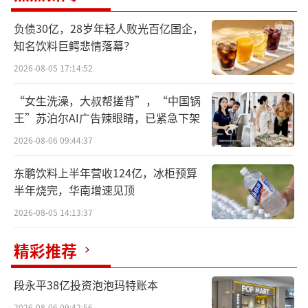
正可谓是“双喜临门”。
负债30亿，28岁年轻人败光百亿国企，
知名饮料巨鳄悲情落幕？
2026-08-05 17:14:52
“女生洗澡，大叔帮搓背”，“中国锅
王”苏泊尔AI广告辣眼睛，已紧急下架
2026-08-06 09:44:37
十年IP无人问，一朝盲盒天下知
东鹏饮料上半年营收124亿，冰柜预算
半年烧完，华南增速见顶
2010年成立，2020年上市，打造近40个热
2026-08-05 14:13:37
门IP，其中“拉布布”更是被知名女idol Lisa
带火出圈，相关搪胶毛绒玩偶几度断货，黄牛
精彩推荐
价格炒到天花板。泡泡玛特开盲盒的消费形式
段永平38亿投资泡泡玛特账本
让一波又一波年轻人趋之若鹜，为了好看的娃
2026-08-06 09:42:56