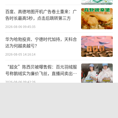
售额占比一度超过了40%。
百度、高德地图开机广告卷土重来：广
可以说，2016年推出盲盒之前，泡泡玛特
告时长最高5秒，点击后跳转第三方
仍处于亏损，到了2017年上半年，成功实现扭
2026-08-06 09:45:35
亏为盈，其后更是节节攀升。
华为哈勃投资、宁德时代加持，天科合
达为何越卖越亏？
数据显示，2016年，泡泡玛特实现营收87
2026-08-05 14:16:14
00万元至9000万元，同比增长91.76%至98.3
7%，净利润亏损2800万元至2900万元；2017
“超女”陈西贝被曝售假：百元羽绒服
年泡泡玛特实现营收1.581亿元，净利润156.9
号称鹅绒实为廉价飞丝，直播间卖出超
百万元
万元，同比扭亏为盈；2018年泡泡玛特实现营
2026-08-06 09:42:26
收5.145亿元，同比增长225.49%，净利润9952
铜价迫近历史高位：美国加税“抢
万元，同比增长6242.96%；2019年泡泡玛特实
铜”、中国立法保护
现营收16.83亿元，同比增长227.19%，净利润
2026-08-07 14:30:42
4.511亿元，同比增长353.29%。