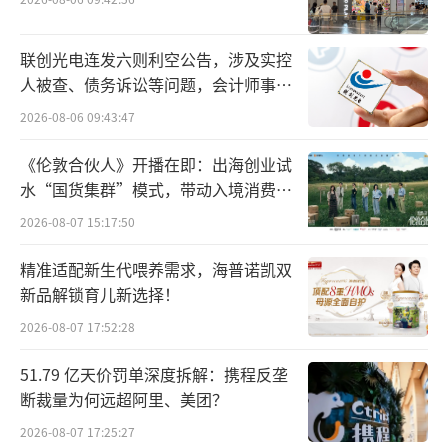
娃，也为自己的猎奇心理买单。
泡泡玛特很“洋气”，“洋气”到当很多
联创光电连发六则利空公告，涉及实控
人得知它是一个河南企业，它的创始人叫王宁
人被查、债务诉讼等问题，会计师事务
所曾出具“保留意见”
的时候，纷纷表示不可置信，“泡泡玛特难道
2026-08-06 09:43:47
不是外企？董事长难道不叫詹姆斯？”
《伦敦合伙人》开播在即：出海创业试
水“国货集群”模式，带动入境消费反
向种草
2026-08-07 15:17:50
精准适配新生代喂养需求，海普诺凯双
新品解锁育儿新选择！
2026-08-07 17:52:28
51.79 亿天价罚单深度拆解：携程反垄
断裁量为何远超阿里、美团？
2026-08-07 17:25:27