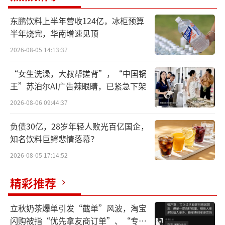
按照中国政府的规划，外资的引入必须能
东鹏饮料上半年营收124亿，冰柜预算
半年烧完，华南增速见顶
带来更先进的技术，‌对中国市场的技术有赋能
作用。‌5条备选线之间的竞争激烈异常。
2026-08-05 14:13:37
“女生洗澡，大叔帮搓背”，“中国锅
一直到2010年12月1日，在国家发改委近
王”苏泊尔AI广告辣眼睛，已紧急下架
一年的遴选之后，高世代液晶面板产线“5进
2026-08-06 09:44:37
2”结果才公之于众。三星、LG分别位于国内苏
州和广州的合资高世代线项目已正式拿到发改
负债30亿，28岁年轻人败光百亿国企，
知名饮料巨鳄悲情落幕？
委批文。
2026-08-05 17:14:52
这纸批文对李东生和同班同学、掌舵创维
精彩推荐
集团的黄宏生来说也是重大利好。李和黄是高
考恢复后的第一批考生。受益于此，他们改变
立秋奶茶爆单引发“截单”风波，淘宝
了命运。之后他们对政策本能性地敏感。在电
闪购被指“优先拿友商订单”、“专挑