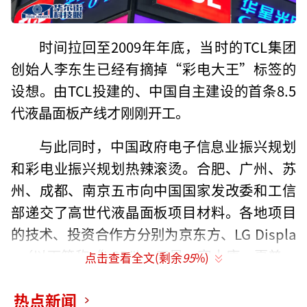
时间拉回至2009年年底，当时的TCL集团
创始人李东生已经有摘掉“彩电大王”标签的
设想。由TCL投建的、中国自主建设的首条8.5
代液晶面板产线才刚刚开工。
与此同时，中国政府电子信息业振兴规划
和彩电业振兴规划热辣滚烫。合肥、广州、苏
州、成都、南京五市向中国国家发改委和工信
部递交了高世代液晶面板项目材料。各地项目
的技术、投资合作方分别为京东方、LG Displa
y（以下简称“LGD")、三星、富士康、夏普。
点击查看全文(剩余
95
%)
业界普遍预计出于产能调控的因素，上述5家最
热点新闻
终仅有2家获批，俗称“5选2”。