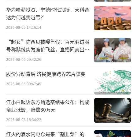
o！当时，李东生可能未曾预料到，13年后，T
CL能在曾经自己艳羡的项目中获得优先购买
华为哈勃投资、宁德时代加持，天科合
达为何越卖越亏？
权，有可能成为项目的主导者。
2026-08-05 14:16:14
8月2日，TCL科技（000100）发布公告
“超女”陈西贝被曝售假：百元羽绒服
称，旗下子公司TCL华星本次拟购买乐金显示
号称鹅绒实为廉价飞丝，直播间卖出超
（中国）有限公司（以下简称乐金中国）70%
百万元
2026-08-06 09:42:26
股权和乐金显示（广州）有限公司（以下简称
乐金广州）100%股权，TCL 华星被确定为本次
股价异动背后 济民健康跨界芯片谋变
股权竞买的优先竞买方。
2026-08-06 09:47:49
公告显示，LGD直接和间接合计持有乐金
江小白起诉东方甄选案结果公布：构成
中国70%股权，广州高新区科技控股集团有限
商业诋毁，赔偿30万元
公司持有其20%股权，深圳创维-RGB电子有限
2026-08-03 16:34:22
公司持有其10%股权；乐金广州方面，LGD则
红火的酒水闪电仓是来“割韭菜”的