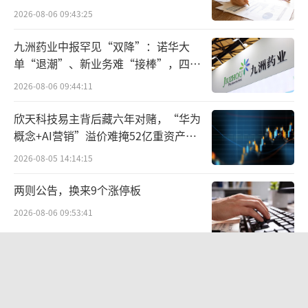
点”
2026-08-06 09:43:25
九洲药业中报罕见“双降”：诺华大
单“退潮”、新业务难“接棒”，四大
难关待闯
2026-08-06 09:44:11
截至公告发布日，TCL 华星尚未与出售方
欣天科技易主背后藏六年对赌，“华为
就本次交易达成约束性协议，最终能否实施本
概念+AI营销”溢价难掩52亿重资产考
次收购尚存在不确定性。如达成最终交易协
验
2026-08-05 14:14:15
议，TCL 华星预计将以自有或自筹资金进行收
购。
两则公告，换来9个涨停板
2026-08-06 09:53:41
巨亏产线，买家趋之若鹜
LG广州项目作为“5选2”博弈中的胜出
SpaceX股价跳水，一夜蒸发1.5万亿元
者，颇具盛名。作为全球第二大面板商，LGD
2026-08-06 09:45:59
拥有多条高世代生产线，并且拥有丰厚的技术