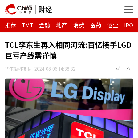
财经
推荐
TMT
金融
地产
消费
医药
酒业
IPO
TCL李东生再入相同河流:百亿接手LGD
巨亏产线需谨慎
华尔街科技眼
2024-08-06 14:38:32