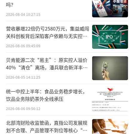
持有其100%股权。
吗？
2026-08-04 10:27:15
按照收购股权比例计算，此次TCL华星收购
的净资产总额将超百亿元。
营收暴增22倍仍亏2580万元，集益威闯
关科创板背后深陷客户依赖与无实控人
据悉，乐金中国和乐金广州分别是8.5代液
困局
2026-08-06 09:45:09
晶面板生产线和配套模组厂，2023年营收分别
达到63.34亿元和118.60亿元，净资产分别是11
贝肯能源二次“易主”：原实控人溢价
40%“清仓”离场，潘兵联合新洋丰、
8.02亿元及28.39亿元。
宏科百世拟入主
2026-08-05 14:11:25
统一中控上半年：食品业务稳步增长，
饮品业务除奶茶外全线承压
2026-08-06 09:56:12
北部湾财险收监管函，直指公司发展规
划不合理、产品管理不到位等核心“痛