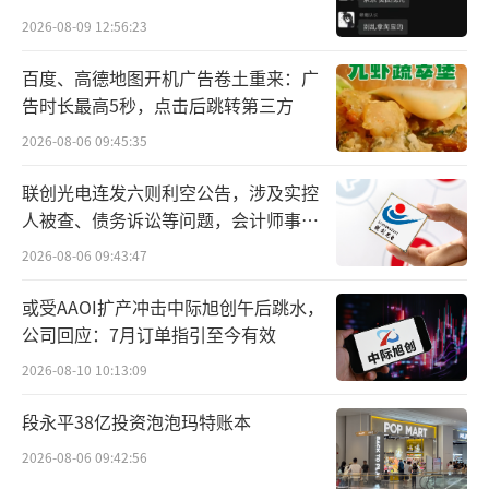
子振兴产业规划下，TCL和创维要分一杯羹。于
贵的拿”
2026-08-09 12:56:23
是TCL参股了三星的苏州项目，创维则成为LG
百度、高德地图开机广告卷土重来：广
广州项目的参与者。
告时长最高5秒，点击后跳转第三方
TCL获得LGD广州8.5代线优先购买权
2026-08-06 09:45:35
当时LGD已经是全球第二大液晶面板生产
联创光电连发六则利空公告，涉及实控
人被查、债务诉讼等问题，会计师事务
商，根据当时最新的统计数据，其在全球液晶
所曾出具“保留意见”
面板市场所占的市场份额高达约25％，仅次于
2026-08-06 09:43:47
韩国三星。
或受AAOI扩产冲击中际旭创午后跳水，
公司回应：7月订单指引至今有效
当时的TCL集团才刚刚力排众议发力上游，
2026-08-10 10:13:09
在面板显示行业还是“nobody”，尽全力也只
能在高世代线合资项目上扮演小股东的角色。
段永平38亿投资泡泡玛特账本
与三星、LGD相比，真的是long long way to g
2026-08-06 09:42:56