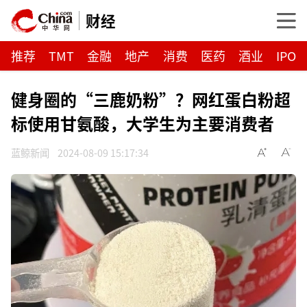
财经
推荐
TMT
金融
地产
消费
医药
酒业
IPO
健身圈的“三鹿奶粉”？网红蛋白粉超
标使用甘氨酸，大学生为主要消费者
蓝鲸新闻
2024-08-09 15:17:34