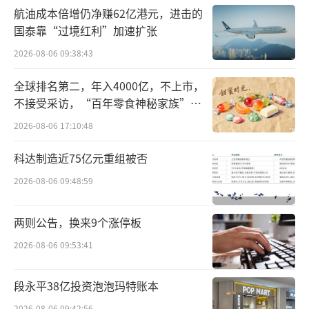
航油成本倍增仍净赚62亿港元，进击的
据他描述：“之所以会买这款蛋白粉是因
国泰靠“过境红利”加速扩张
为便宜。
大学生生活费真的很少，一桶蛋白粉
2026-08-06 09:38:43
三五百，对于我们来说是笔不小的开支
，所以
我们更倾向选择一桶不到200元的科派诺。”
全球排名第二，年入4000亿，不上市，
不接受采访，“百年零食神秘家族”浮
记者了解到，购买这款蛋白粉的消费群体
出水面？
2026-08-06 17:10:48
基本以大学生为主，购买的原因也很简单，一
科达制造近75亿元重组被否
是产品便宜，二是某健身博主的推荐。
2026-08-06 09:48:59
今年7月，健身博主贾博钧代理销售了一款
名为科派诺的蛋白粉。为了证明自己代言的安
两则公告，换来9个涨停板
全性，博主公开晒出了一张权威机构的检测报
2026-08-06 09:53:41
告，谁料这一证明反而让自己翻了车。
段永平38亿投资泡泡玛特账本
据报告显示，蛋白粉中每百克甘氨酸含量
2026-08-06 09:42:56