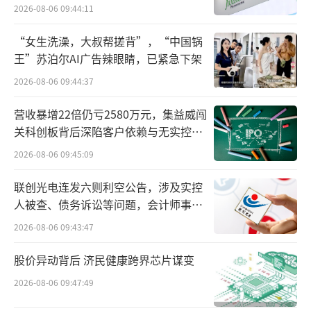
难关待闯
2026-08-06 09:44:11
“女生洗澡，大叔帮搓背”，“中国锅
王”苏泊尔AI广告辣眼睛，已紧急下架
2026-08-06 09:44:37
营收暴增22倍仍亏2580万元，集益威闯
关科创板背后深陷客户依赖与无实控人
甘氨酸含量超标数倍？
科派诺蛋白粉遭批
困局
2026-08-06 09:45:09
量退货
联创光电连发六则利空公告，涉及实控
人被查、债务诉讼等问题，会计师事务
小蓝是一名在校大学生，从今年夏天开始
所曾出具“保留意见”
他决定健身增肌，便在某平台上购买了一罐科
2026-08-06 09:43:47
派诺的乳清蛋白粉，然而在食用了几个星期之
股价异动背后 济民健康跨界芯片谋变
后他发现，该蛋白粉中甘氨酸含量异常的高，
2026-08-06 09:47:49
于是决定退款。