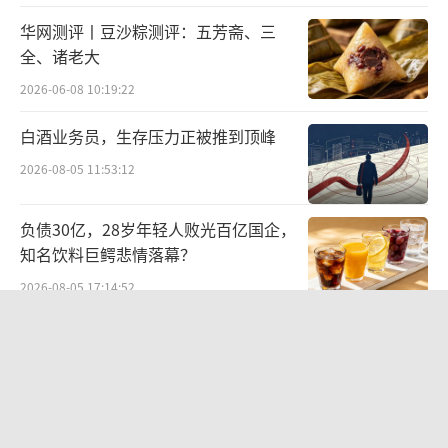
华网测评丨豆沙粽测评：五芳斋、三
全、诸老大
2026-06-08 10:19:22
白酒业务员，生存压力正被推到顶峰
由于代销的蛋白粉存在产品质量问题，一
2026-08-05 11:53:12
时间贾博钧遭到圈内人士的讨伐，众多购买了
负债30亿，28岁年轻人败光百亿国企，
该产品的消费者纷纷发起退款。
知名饮料巨鳄悲情落幕？
8月4日，科派诺发文致歉称：“蛋白粉检
2026-08-05 17:14:52
测出现问题原因在于采购的原料，尽管与原料
江小白起诉东方甄选案结果公布：构成
供应商存在长期合作问题，但未能幸免于质量
商业诋毁，赔偿30万元
疏漏，公司将对购买该批次产品的用户全额退
2026-08-03 16:34:22
款。”
随后，贾博钧也对此事进行了公开致
统一中控上半年：食品业务稳步增长，
歉。目前，双方的致歉信均已被删除。