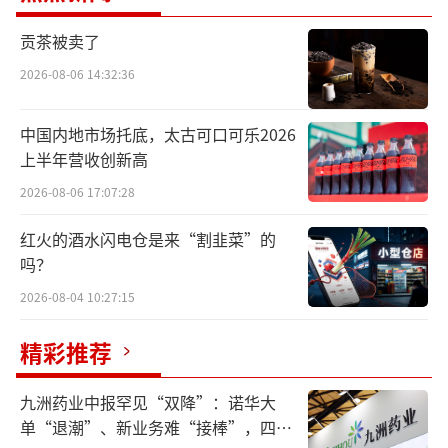
达10克，远超正常标准。过量摄入甘氨酸可能
增加肾脏负担，影响必需氨基酸生成，导致营
贡茶被卖了
养失衡，危害消费者健康。
2026-08-06 14:32:36
蓝鲸新闻记者对相关事件进行了深入调
中国内地市场托底，太古可口可乐2026
查。
上半年营收创新高
2026-08-06 17:07:28
红火的酒水闪电仓是来“割韭菜”的
吗？
2026-08-04 10:27:15
精彩推荐
九洲药业中报罕见“双降”：诺华大
单“退潮”、新业务难“接棒”，四大