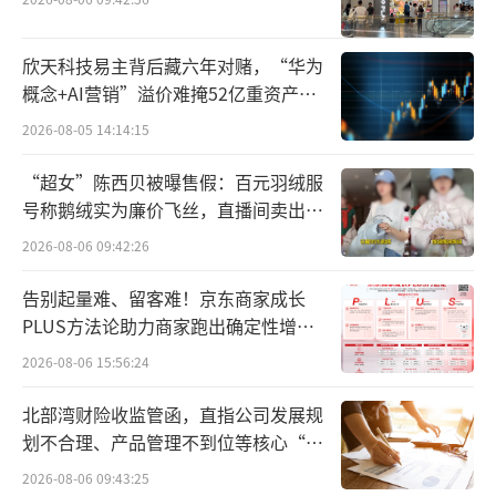
达到了10.2克。（正常在每100克含量1克）值
得注意的是，这一数据远远高出一般的蛋白粉
欣天科技易主背后藏六年对赌，“华为
的甘氨酸含量。
概念+AI营销”溢价难掩52亿重资产考
验
2026-08-05 14:14:15
“超女”陈西贝被曝售假：百元羽绒服
号称鹅绒实为廉价飞丝，直播间卖出超
百万元
2026-08-06 09:42:26
告别起量难、留客难！京东商家成长
PLUS方法论助力商家跑出确定性增长
路径
2026-08-06 15:56:24
北部湾财险收监管函，直指公司发展规
划不合理、产品管理不到位等核心“痛
点”
2026-08-06 09:43:25