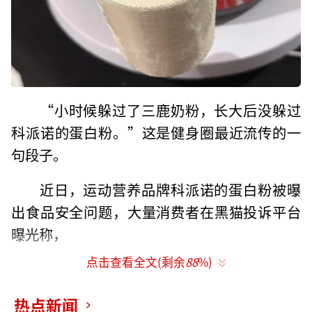
“小时候躲过了三鹿奶粉，长大后没躲过
科派诺的蛋白粉。”这是健身圈最近流传的一
句段子。
近日，运动营养品牌科派诺的蛋白粉被曝
出食品安全问题，大量消费者在黑猫投诉平台
曝光称，
点击查看全文(剩余
88
%)
在科派诺运动营养旗舰店购买的189元蛋白
粉中甘氨酸含量异常超标，每100克中添加量高
热点新闻