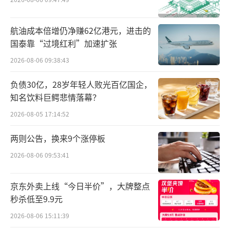
食卖的都是杂牌产品。但这一说法随着量贩零
食业态的逐渐成熟，也逐渐销声匿迹。
航油成本倍增仍净赚62亿港元，进击的
国泰靠“过境红利”加速扩张
为什么？
2026-08-06 09:38:43
因为量贩零食渠道逐渐掌握了主动权，产
负债30亿，28岁年轻人败光百亿国企，
品在门店用销量说话，没有账期现款现货，厂
知名饮料巨鳄悲情落幕？
家与渠道互不绑架。在品牌“卷”的飞起的量
2026-08-05 17:14:52
贩零食门店，杂牌产品哪里会有生存空间？许
两则公告，换来9个涨停板
多一线品牌都在给量贩系统做产品定制，希望
2026-08-06 09:53:41
通过深度合作创新渠道来获得进一步的增长。
京东外卖上线“今日半价”，大牌整点
所以，2024年的量贩零食店不缺产品。优
秒杀低至9.9元
秀的厂家会主动适配量贩零食渠道，平台们甚
2026-08-06 15:11:39
至不用费力去“上移”，都会有厂家主动“下