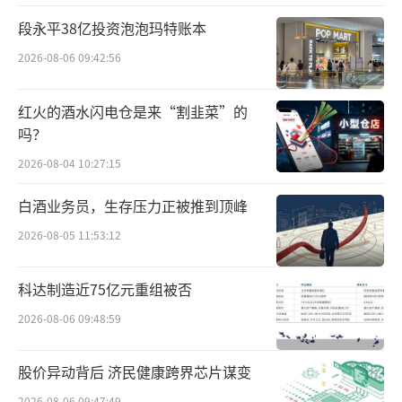
段永平38亿投资泡泡玛特账本
2026-08-06 09:42:56
红火的酒水闪电仓是来“割韭菜”的
吗？
2026-08-04 10:27:15
零嘴港零食门店
白酒业务员，生存压力正被推到顶峰
当下量贩零食平台要做的不是广撒网式的
找品，而是从众多产品中去发掘、打造爆品。
2026-08-05 11:53:12
平台的采购负责人去参加展会，并不是专门为
科达制造近75亿元重组被否
了选品，更多地是去看一下当下的产品趋势。
2026-08-06 09:48:59
另外，很多消费者对于量贩零食店的印象
是“引流品+白牌产品”。也就是一线品牌卖流
股价异动背后 济民健康跨界芯片谋变
量，白牌产品卖利润，曾经还有不少人认为零
2026-08-06 09:47:49