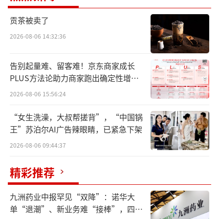
谓“上移”和“下沉”，就是指平台在供应链
贡茶被卖了
上下游的深耕，向上缩短与厂商的合作链路，
2026-08-06 14:32:36
向下深耕下沉市场做密度。
告别起量难、留客难！京东商家成长
但许多量贩零食平台都面临一个现状：移
PLUS方法论助力商家跑出确定性增长
的上去，沉不下来。
路径
2026-08-06 15:56:24
平台上移，厂商下迎
“女生洗澡，大叔帮搓背”，“中国锅
王”苏泊尔AI广告辣眼睛，已紧急下架
对于消费者来说，评判一家量贩零食门店
2026-08-06 09:44:37
的优劣，首先就要看产品。在120㎡左右的门
店，陈列着1500~2000个SKU，密集的陈列、
精彩推荐
丰富的品类是量贩零食门店的一大特色。
九洲药业中报罕见“双降”：诺华大
在我们的预想中，面对如此多的SKU，选
单“退潮”、新业务难“接棒”，四大