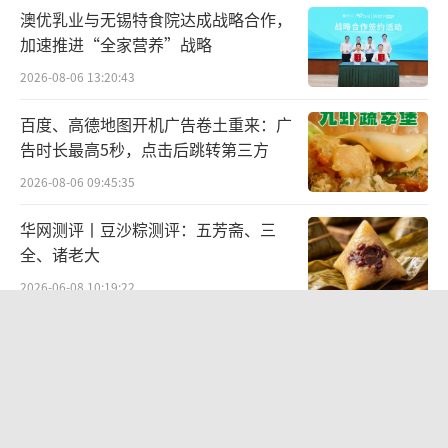
来”。
澳优乳业与无锡特食院达成战略合作，
加速推进“全家营养”战略
量贩零食平台真正的痛点在于“下沉”。
2026-08-06 13:20:43
强度拉满的下沉市场
百度、高德地图开机广告卷土重来：广
告时长最高5秒，点击后跳转第三方
近两年，量贩零食门店拓店速度加快，消
2026-08-06 09:45:35
费者中也有了一些不一样的声音。“在我们老
家的小县城，开了好多家零食店，一条街上就
华网测评丨豆沙粽测评：五芳斋、三
全、诸老大
有两三个品牌挨着”、“零食店就是一阵风，
2026-06-08 10:19:22
平台赚的是加盟商的钱”等等言论甚嚣尘上。
SpaceX股价跳水，一夜蒸发1.5万亿元
在这些现象的背后，是量贩零食平台在向
2026-08-06 09:45:59
下沉时遇到的难题。
首先，是零食店的下沉市场的“扎堆”问
北部湾财险收监管函，直指公司发展规