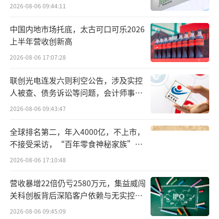
品应该是量贩零食平台发展的一大难题。但现
难关待闯
2026-08-06 09:44:11
实情况并非如此，食业家在拜访平台时得知，
中国内地市场托底，太古可口可乐2026
选品对于平台来说其实是一项日常性的工作，
上半年营收创新高
完整的产品架构只是平台开店的门槛。在供给
2026-08-06 17:07:28
溢出的大环境下，品找人的次数要远远高于人
联创光电连发六则利空公告，涉及实控
找品。
人被查、债务诉讼等问题，会计师事务
所曾出具“保留意见”
安徽零嘴港创始人魏兆勇告诉食业家，他
2026-08-06 09:43:47
每天都会接到厂家业务员上门拜访的预约。仅
全球排名第二，年入4000亿，不上市，
仅一个小时的时间，就有3、4个厂家打来电
不接受采访，“百年零食神秘家族”浮
话，寻求合作的厂商络绎不绝。
出水面？
2026-08-06 17:10:48
营收暴增22倍仍亏2580万元，集益威闯
关科创板背后深陷客户依赖与无实控人
困局
2026-08-06 09:45:09