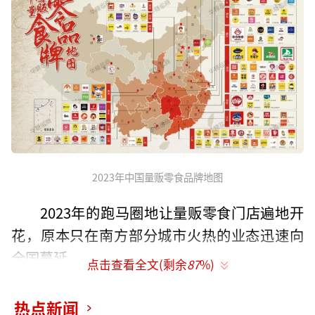
2023年中国量贩零食品牌地图
2023年的跑马圈地让量贩零食门店遍地开
花，原本只在南方部分城市火热的业态迅速向
全国蔓延。
点击查看全文(剩余
87
%)
到了2024年，随着“两超多强”的格局的
热点新闻
确定，量贩零食平台逐渐重视起修炼内功。所