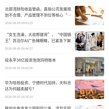
李诞直播间的人气也水涨船高。脱口秀演员呼
北部湾财险收监管函，直指公司发展规
兰和徐志胜来到李诞直播间，三人一边聊天一
划不合理、产品管理不到位等核心“痛
点”
边卖货，顺势把直播间推上了小红书买手榜，
2026-08-06 09:43:25
几万人在线同时观看，笑声不亚于一场综艺。
“女生洗澡，大叔帮搓背”，“中国锅
王”苏泊尔AI广告辣眼睛，已紧急下架
「两档脱口秀听说都很精彩，我就不一起
2026-08-06 09:44:37
精彩了，我直播也很精彩。」李诞这么说。
段永平38亿投资泡泡玛特账本
隔岸观火的李诞，与脱口秀渐行渐远，他
2026-08-06 09:42:56
早就意识到脱口秀行业真正做成了，他们这一
拨就是炮灰。问题在于，对于脱口秀行业，他
华为哈勃投资、宁德时代加持，天科合
还保留着曾经的期待吗？
达为何越卖越亏？
2026-08-05 14:16:14
腾讯视频半斤，爱奇艺八两
联创光电连发六则利空公告，涉及实控