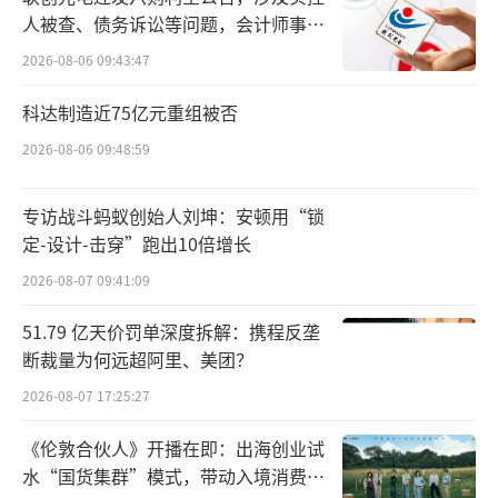
给《脱友们》和《喜单》下结论为时尚
人被查、债务诉讼等问题，会计师事务
早，单从抖音平台的数据上看，爱奇艺比腾讯
所曾出具“保留意见”
2026-08-06 09:43:47
视频略胜一筹。
科达制造近75亿元重组被否
截至8月29日，腾讯视频的《脱友们》官方
2026-08-06 09:48:59
账号粉丝3万，获赞63.7万；而爱奇艺的《喜
单》）同期打擂，上线两周后官方账号粉丝4.9
专访战斗蚂蚁创始人刘坤：安顿用“锁
万，获赞65.5万。
定-设计-击穿”跑出10倍增长
2026-08-07 09:41:09
当然，这只是两档脱口秀节目当下播出效
果外延的一部分，并不能代表全貌。
51.79 亿天价罚单深度拆解：携程反垄
断裁量为何远超阿里、美团？
宣发上《喜单》并不如《脱友们》卖力，
2026-08-07 17:25:27
《脱友们》在微信视频号和小红书等平台都建
《伦敦合伙人》开播在即：出海创业试
立了官方账号，而《喜单》并没有选择在这两
水“国货集群”模式，带动入境消费反
个平台做同样的宣发动作。