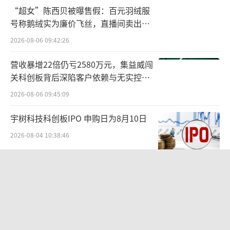
“超女”陈西贝被曝售假：百元羽绒服
号称鹅绒实为廉价飞丝，直播间卖出超
百万元
2026-08-06 09:42:26
营收暴增22倍仍亏2580万元，集益威闯
关科创板背后深陷客户依赖与无实控人
截至8月29日，微信指数上《脱友们》高于
困局
2026-08-06 09:45:09
《喜单》，《喜单》的指数最高峰出现在8月23
日，达到了790万，而《脱友们》第一次高峰出
宇树科技科创板IPO 申购日为8月10日
现在8月21日，达到了967万，而目前曲线依然
2026-08-04 10:38:46
在上扬，达到了1102万的级别。
航油成本倍增仍净赚62亿港元，进击的
抖音和微信视频号，暗示着这两档脱口秀
国泰靠“过境红利”加速扩张
节目的破圈能力，但更能代表两家平台能量
2026-08-06 09:38:43
的，还要看广告赞助商的数量，毕竟综艺节目
华网测评丨饼干测评：奥利奥、趣多
本质上是一个ToB的生意，谁能获得更多优质的