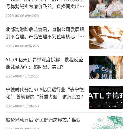
号称鹅绒实为廉价飞丝，直播间卖出超
金价上涨导致消费者消费意愿减弱，这一
百万元
2026-08-06 09:42:26
现象的影响正直观反映在黄金品牌的业绩上。1
北部湾财险收监管函，直指公司发展规
0月22日，周大福发布2024年三季度财报显
划不合理、产品管理不到位等核心“痛
示，在截至2024年9月30日的三个月内，周大
点”
2026-08-06 09:43:25
福集团零售值同比下降21%。其中，中国内地
零售值同比下降19.4%，中国香港、中国澳门
51.79 亿天价罚单深度拆解：携程反垄
断裁量为何远超阿里、美团？
及其他市场同比下降了31%。报告期内，中国
内地直营店及加盟店的同店销售分别同比下降2
2026-08-07 17:25:27
4.3%及20.3%。中国香港及中国澳门市场同店
宁德时代分红61.8亿仍遭行业“去宁德
销售同比减少30.8%。
化” 曾毓群的“尊重考题”该怎么答？
2026-08-07 17:04:53
多家企业优化门店
股价异动背后 济民健康跨界芯片谋变
业绩不佳也是整个黄金珠宝行业共同的难
2026-08-06 09:47:49