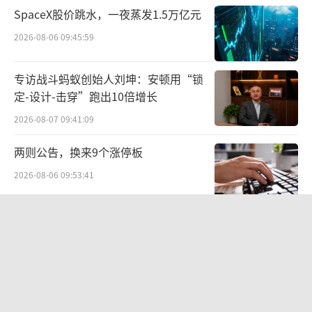
降18%至270吨。9月份，上海黄金交易所黄金
SpaceX股价跳水，一夜蒸发1.5万亿元
出库量为114.8吨，因季节性备货需求因素较8
2026-08-06 09:45:59
月有所增长，但仍处于近年来的较低水平。
专访战斗蚂蚁创始人刘坤：安顿用“锁
而除了业绩下滑外，黄金企业的门店数量
定-设计-击穿”跑出10倍增长
也在收缩。六福集团2024年三季度财报显示，
2026-08-07 09:41:09
截至报告期末，集团在全球共开设3408家店
两则公告，换来9个涨停板
铺，净减少76家门店；周大福也在2024年三季
2026-08-06 09:53:41
度优化了零售网络，在中国内地净关闭145个珠
宝零售点；周生生在2024年上半年则净关店22
华为哈勃投资、宁德时代加持，天科合
家。
达为何越卖越亏？
值得注意的是，2024年上半年，周大福在
2026-08-05 14:16:14
内地累计关闭了180家门店，即平均每天都有一
九洲药业中报罕见“双降”：诺华大
家门店关闭。周大福董事总经理黄绍基曾在发
单“退潮”、新业务难“接棒”，四大