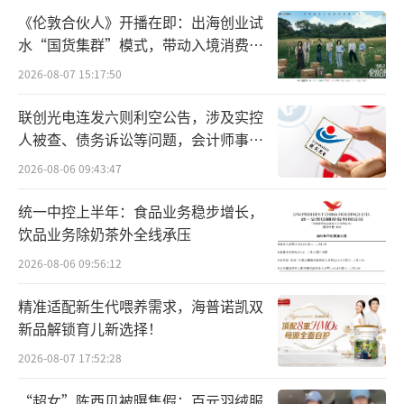
8%，和去年同期相比，涨幅达33.4%。
《伦敦合伙人》开播在即：出海创业试
水“国货集群”模式，带动入境消费反
金价的大幅上涨源于国际金价的持续走
向种草
2026-08-07 15:17:50
高。2024年以来，国际金价累计涨幅已超3
联创光电连发六则利空公告，涉及实控
0%，相较于今年1962美元/盎司的最低价格，1
人被查、债务诉讼等问题，会计师事务
0月23日开盘价已达2749.07美元/盎司。
所曾出具“保留意见”
2026-08-06 09:43:47
在高昂的黄金价格面前，消费者的消费意
统一中控上半年：食品业务稳步增长，
愿正有所减弱。据黄金品牌的线下门店店员介
饮品业务除奶茶外全线承压
绍，随着金价的一路走高，店内黄金饰品的销
2026-08-06 09:56:12
售难度也有所增高，消费者更加偏好于小克数
精准适配新生代喂养需求，海普诺凯双
的消费。眼下，门店的优惠活动大多是针对手
新品解锁育儿新选择！
工费的折扣，并无太多对金价的优惠。同时，
2026-08-07 17:52:28
该店员透露，年底足金金价或可突破900元/克
的大关。
“超女”陈西贝被曝售假：百元羽绒服