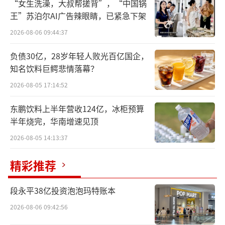
“女生洗澡，大叔帮搓背”，“中国锅
王”苏泊尔AI广告辣眼睛，已紧急下架
2026-08-06 09:44:37
价格突破810元/克
负债30亿，28岁年轻人败光百亿国企，
知名饮料巨鳄悲情落幕？
黄金饰品的价格正一路“狂飙”。10月23
2026-08-05 17:14:52
日，北京商报记者走访线下黄金门店发现，大
部分黄金品牌的足金金价已突破800元/克。其
东鹏饮料上半年营收124亿，冰柜预算
半年烧完，华南增速见顶
中，周大福足金金价达815元/克，投资黄金金
价达708元/克；周生生足金金价达812元/克；
2026-08-05 14:13:37
老庙黄金足金金价也高达813元/克。周大生、
精彩推荐
中国黄金、菜百首饰等品牌的金价也有着不同
程度的增幅。以周大福为例，相较于1月4日足
段永平38亿投资泡泡玛特账本
金饰品623元/克的价格，短短不到一年时间，
2026-08-06 09:42:56
黄金饰品价格已上涨192元/克，涨幅达30.