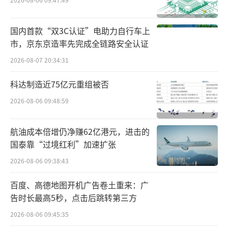
题。周大福在财报中指出，黄金价格屡创新
高，持续影响消费意愿，这是整个行业的现
国内首款“双3C认证”电助力自行车上
象。
市，京东京造率先完成全链路安全认证
2026-08-07 20:34:31
六福集团最新财报也显示，截至2024年9月
30日的三个月内，集团整体零售收入同比减少2
科达制造近75亿元重组被否
5%，同店销售同比减少35%。其中，六福珠宝
2026-08-06 09:48:59
的黄金产品同店销售下滑38%，按重量计件的
黄金产品同店销售骤降52%。由于黄金及铂金
航油成本倍增仍净赚62亿港元，进击的
国泰靠“过境红利”加速扩张
产品在六福集团的收入占比高达79%，因此黄
金产品销售额暴跌对其整体业绩影响显著。
2026-08-06 09:38:43
百度、高德地图开机广告卷土重来：广
世界黄金协会的报告显示，2024年二季度
告时长最高5秒，点击后跳转第三方
中国市场金饰需求创下自2009年以来的同期新
2026-08-06 09:45:35
低，仅为86吨，上半年中国金饰消费则同比下