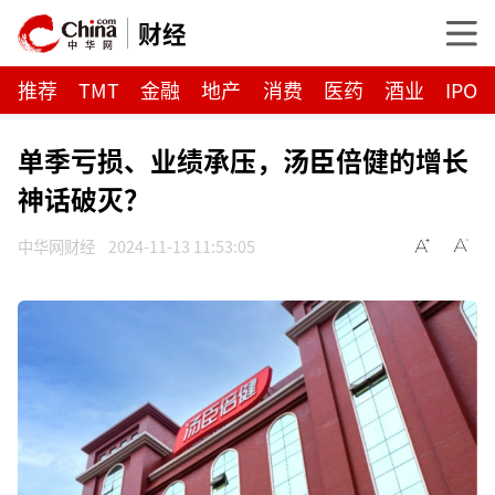
财经
推荐
TMT
金融
地产
消费
医药
酒业
IPO
单季亏损、业绩承压，汤臣倍健的增长
神话破灭？
中华网财经
2024-11-13 11:53:05