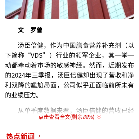
文｜罗曾
汤臣倍健，作为中国膳食营养补充剂（以
下简称“VDS”）行业的领军企业，其一举一
动都牵动着市场的敏感神经。然而，近期发布
的2024年三季报，汤臣倍健却出现了营收和净
利双降的尴尬局面，公司似乎正面临前所未有
的业绩压力。
从单季度数据来看，汤臣倍健的营收已经
点击查看全文(剩余
88
%)
连续四个季度出现负增长，尤其是第三季度，
更是陷入了亏损困境。主打品牌蛋白粉和健力
热点新闻