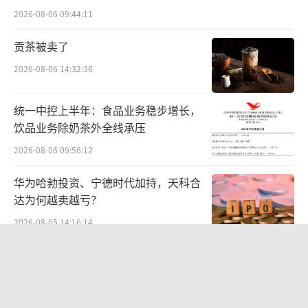
未能有效拉动公司整体业绩的增长。
难关待闯
2026-08-06 09:44:11
2018年，汤臣倍健以35.16亿元收购澳大利
贡茶被卖了
亚益生菌品牌Life-Space(LSG),试图扩充其在益
2026-08-06 14:32:36
生菌领域的空白并打开跨境电商市场，但该品
牌前三季度国内产品收入2.71亿元，同比下降2
统一中控上半年：食品业务稳步增长，
饮品业务除奶茶外全线承压
9.55%，其境外业务也呈现下滑趋势，收入6.8
4亿元，同比下降11.66%（按澳元口径：LSG
2026-08-06 09:56:12
营业收入为1.45亿澳元，同比下降12.42%）。
华为哈勃投资、宁德时代加持，天科合
此外，2018年7月，汤臣倍健还推出了面向年轻
达为何越卖越亏？
消费群体的子品牌“Yep”，主打胶原蛋白肽固
2026-08-05 14:16:14
体饮料、胶原蛋白果味饮料等产品，不过该产
中报暴增777%-991%！多氟多涨停背
品三季度业绩数据暂未披露。
后：二季度利润环比暴跌50%-80%，
是黄金坑还是陷阱？
聚焦贡献主要营收的主品牌及健力多，国
2026-08-07 10:05:35