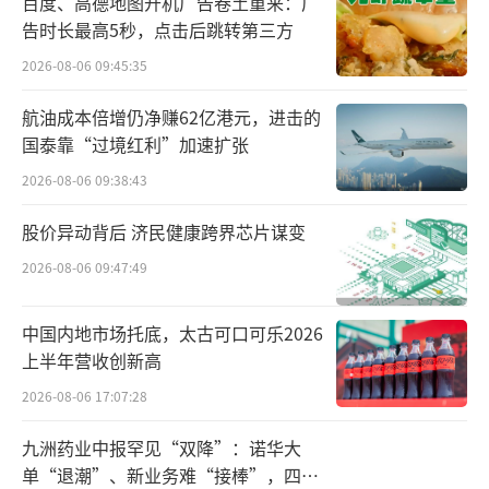
百度、高德地图开机广告卷土重来：广
而，在2024年前三季度，该品牌实现收入31.94
告时长最高5秒，点击后跳转第三方
亿元，同比下降29.20%。
2026-08-06 09:45:35
后者为汤臣倍健旗下骨骼营养保健品品
航油成本倍增仍净赚62亿港元，进击的
国泰靠“过境红利”加速扩张
牌“健力多”，该品牌2024年前三季度实现收
入6.98亿元，同比亦下降29.90%。
2026-08-06 09:38:43
股价异动背后 济民健康跨界芯片谋变
事实上，近年来，市场变迁、竞争加剧，
汤臣倍健产品竞争力遭受了不小挑战。因此，
2026-08-06 09:47:49
公司也正尝试通过多元化发展来拓展市场。
中国内地市场托底，太古可口可乐2026
其中，面向OTC制药领域和功能食品领
上半年营收创新高
域，公司推出了多个子品牌和新业务，试图通
2026-08-06 17:07:28
过不同领域的发展来分散风险并提升整体竞争
九洲药业中报罕见“双降”：诺华大
力。然而，这些子品牌和新业务的表现似乎暂
单“退潮”、新业务难“接棒”，四大