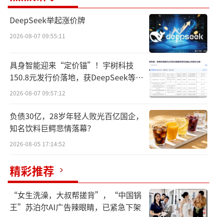
多收入大幅下滑，多元化发展的新品牌和业务
也未能有效拉动整体业绩增长。与此同时，线
DeepSeek举起涨价牌
上渠道未能及时“踩中”行业的步伐，线下渠
2026-08-07 09:55:11
道也面临严峻挑战。
具身智能迎来“定价锚”！宇树科技
曾经的行业“执牛耳者”，究竟怎么了？
150.8元发行价落地，获DeepSeek等豪
华战配加持
2026-08-07 09:57:12
单季再度亏损，业绩持续承压
负债30亿，28岁年轻人败光百亿国企，
从过往三季报来看，在2023年之前，汤臣
知名饮料巨鳄悲情落幕？
倍健的业绩一直保持着双位数增长的稳健发展
2026-08-05 17:14:52
态势。然而，直至2023年第四季度，公司营收
开始出现下滑趋势，进入2024年，这一趋势并
精彩推荐
未得到扭转，反而进一步加剧。
“女生洗澡，大叔帮搓背”，“中国锅
最新财报显示，2024年前三季度，汤臣倍
王”苏泊尔AI广告辣眼睛，已紧急下架