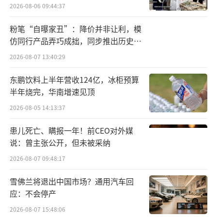
健营收为57.34亿元，较去年同期下降了26.3
2026-08-06 09:44:37
3%；归母净利润为8.69亿元，同比下滑更是超
粉笔“自曝家丑”：降价并非让利，模
过五成，达到54.31%。这是汤臣倍健多年来首
仿同行产品弄巧成拙，同步推出历史学
次出现营收和净利润双降的情况，业绩承压的
员退费方案
2026-08-07 13:40:29
态势显而易见。
东鹏饮料上半年营收124亿，冰柜预算
从单季度数据来看，汤臣倍健的营收已经
半年烧完，华南增速见顶
连续四个季度出现负增长。尤其是今年第三季
2026-08-05 14:13:37
度，除营收同比下降48.76%外，公司归母净利
患儿死亡、瞒报一年！前CEO对外媒
润、扣非净利润也分别下降了106.3%、107.0
说：曾主张公开，但未被采纳
2%，且归母净利润和扣非净利润均转为负值，
2026-08-07 09:48:17
亏损超2000万元，至此，时隔两个季度，汤臣
雪佛兰将退出中国市场？通用汽车回
倍健单季再次陷入亏损困境。
应：不会停产
业绩不尽人意背后，汤臣倍健坦言：“经
2026-08-07 15:48:06