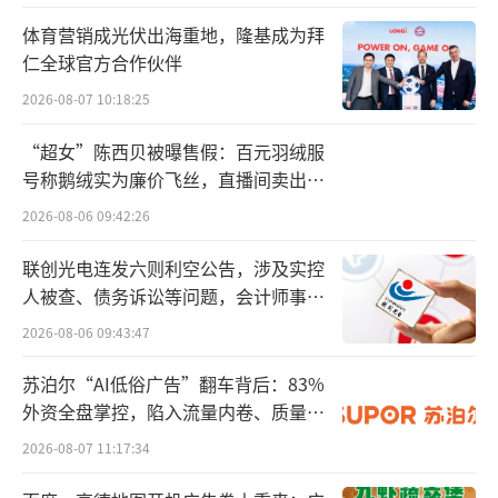
营调整对公司业绩带来较大的压力和影响。”
体育营销成光伏出海重地，隆基成为拜
仁全球官方合作伙伴
据了解，今年，在消费环境持续发生变
2026-08-07 10:18:25
化，行业竞争加剧的背景下，汤臣倍健以提升
经营质量为核心目标，聚焦核心品牌、核心渠
“超女”陈西贝被曝售假：百元羽绒服
道、核心品类，主动调整部分品牌运营策略和
号称鹅绒实为廉价飞丝，直播间卖出超
百万元
资源投放；第三季度，公司推动两大核心产品
2026-08-06 09:42:26
迭代升级的进程慢于原规划。
联创光电连发六则利空公告，涉及实控
人被查、债务诉讼等问题，会计师事务
主打品牌失速，多元动力不足
所曾出具“保留意见”
2026-08-06 09:43:47
汤臣倍健上述提到的两大核心产品，即蛋
苏泊尔“AI低俗广告”翻车背后：83%
白粉和健力多。
外资全盘掌控，陷入流量内卷、质量频
发的负循环
前者属于汤臣倍健的主打品牌“汤臣倍
2026-08-07 11:17:34
健”，一直以来都是公司收入的主要来源。然