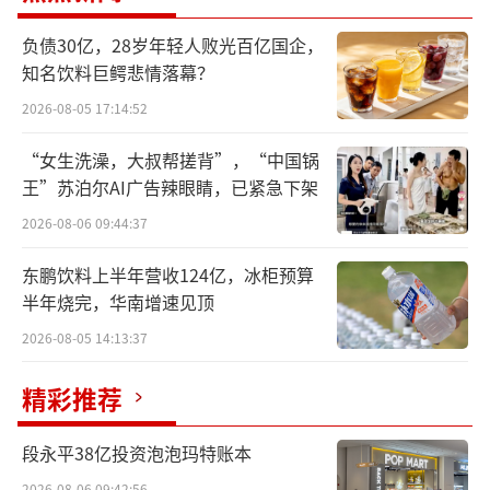
村首席财务官杨连根之后会来到亿滋财务团
负债30亿，28岁年轻人败光百亿国企，
队。
知名饮料巨鳄悲情落幕？
首席财务官通常是首席执行官之后的第二
2026-08-05 17:14:52
或第三号人物，负责财务，但也可能会负责战
“女生洗澡，大叔帮搓背”，“中国锅
略和运营决策，例如潜在交易、供应链事务和
王”苏泊尔AI广告辣眼睛，已紧急下架
信息技术问题等。此外，首席财务官的背景通
2026-08-06 09:44:37
常分为三类，包括会计专家（可能是前财务主
东鹏饮料上半年营收124亿，冰柜预算
管）、资本市场专业人士（通常具有投资银行
半年烧完，华南增速见顶
背景）以及具有帮助业务团队提高绩效的运营
2026-08-05 14:13:37
经验的人。
精彩推荐
资料显示，高怡之前在星巴克任职，但是
在更早之前她已经在亿滋中国工作了15年，直
段永平38亿投资泡泡玛特账本
到2023年离任。在亿滋期间，她任职至负责大
2026-08-06 09:42:56