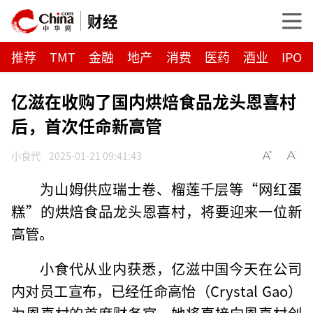
财经
推荐
TMT
金融
地产
消费
医药
酒业
IPO
亿滋在收购了国内烘焙食品龙头恩喜村
后，首次任命新高管
小食代
2025-01-21 09:41:43
为山姆供应瑞士卷、榴莲千层等“网红蛋
糕”的烘焙食品龙头恩喜村，将要迎来一位新
高管。
小食代从业内获悉，亿滋中国今天在公司
内对员工宣布，已经任命高怡（Crystal Gao）
为恩喜村的首席财务官。她将直接向恩喜村创