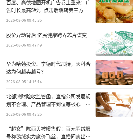
百度、高德地图开机广告卷土重来：广
对恩喜村的股权投资，以进一步扩大在华业务
告时长最高5秒，点击后跳转第三方
的。
2026-08-06 09:45:35
在亿滋控股后，多达16个机构投资者和自
股价异动背后 济民健康跨界芯片谋变
然人股东退出对恩喜村持股，另外有6个自然人
2026-08-06 09:47:49
股东在恩喜村的股份下降但仍然持有少数股
权，其中许林枫的持股从45.1438%下降至22.
华为哈勃投资、宁德时代加持，天科合
4.138%，亿滋持股从4.5372%增加至72.354
达为何越卖越亏？
6%，这家美国零食巨头在恩喜村的认缴金额也
2026-08-05 14:16:14
从收购前的约63万元大幅增加到如今超过1390
北部湾财险收监管函，直指公司发展规
万元。
划不合理、产品管理不到位等核心“痛
点”
2026-08-06 09:43:25
亿滋通过大幅增加在中国的冷冻烘焙食品
品类投资，主要是为了强化在这一细分品类的
“超女”陈西贝被曝售假：百元羽绒服
领导地位，希望能扩大在华市场份额。据其估
号称鹅绒实为廉价飞丝，直播间卖出超