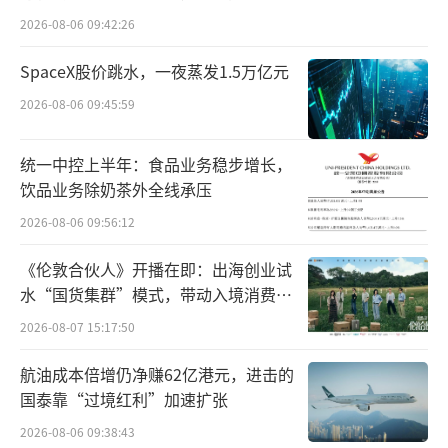
百万元
计，该品类在中国目前规模达到30亿美元，年
2026-08-06 09:42:26
复合增长率约为15%。
SpaceX股价跳水，一夜蒸发1.5万亿元
亿滋大中华区总裁范睿思（Joost Vlaande
2026-08-06 09:45:59
ren）曾表示，投资恩喜村是亿滋2030战略目标
统一中控上半年：食品业务稳步增长，
的重要组成部分。他又表示，很高兴有机会扩
饮品业务除奶茶外全线承压
大与恩喜村的合作，自己对恩喜村团队“充满
2026-08-06 09:56:12
着敬意”。
《伦敦合伙人》开播在即：出海创业试
事实上，亿滋对恩喜村有全盘计划。亿滋
水“国货集群”模式，带动入境消费反
全球CEO冯朴德（Dirk Van de Put）就在收购
向种草
2026-08-07 15:17:50
后对华尔街分析师指出，这次收购考虑有三，
航油成本倍增仍净赚62亿港元，进击的
包括赛道增长机会、包装糕点诱人的价格和市
国泰靠“过境红利”加速扩张
场环境，以及和亿滋的“协同故事”。
2026-08-06 09:38:43