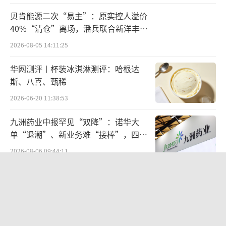
“我们有机会引进具有一定质量和定位的
贝肯能源二次“易主”：原实控人溢价
知名品牌，同时提供与饼干品牌一致的软蛋糕
40%“清仓”离场，潘兵联合新洋丰、
或糕点。”冯朴德说，例如奥利奥或亿滋的其
宏科百世拟入主
2026-08-05 14:11:25
他品牌，这就是亿滋考虑问题的方式。
华网测评丨杯装冰淇淋测评：哈根达
冯朴德甚至还提及，恩喜村未来可以通过
斯、八喜、甄稀
亿滋实现“出海”。他说，恩喜村的业务在过
2026-06-20 11:38:53
去几年一直保持着双位数的高速增长，亿滋从
九洲药业中报罕见“双降”：诺华大
中看到了巨大的发展前景；亿滋确实已经开始
单“退潮”、新业务难“接棒”，四大
考虑如何将这一业务扩展到世界其他地方，因
难关待闯
2026-08-06 09:44:11
为恩喜村中国的产品质量非常高，尽管目前他
欣天科技易主背后藏六年对赌，“华为
认为首要任务还是确保在华实现亿滋“希望看
概念+AI营销”溢价难掩52亿重资产考
到的强劲增长”。
验
2026-08-05 14:14:15
增长机会、协同故事、战略规划……通过