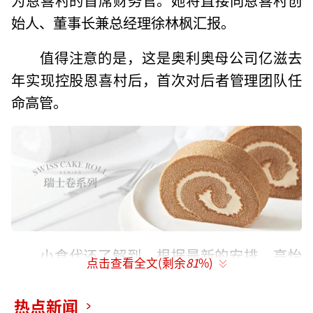
始人、董事长兼总经理徐林枫汇报。
值得注意的是，这是奥利奥母公司亿滋去
年实现控股恩喜村后，首次对后者管理团队任
命高管。
小食代还了解到，根据最新的安排，高怡
点击查看全文(剩余
81
%)
将进入到恩喜村的管理团队，同时她也是亿滋
大中华区财务管理团队的一员。此外，原恩喜
热点新闻