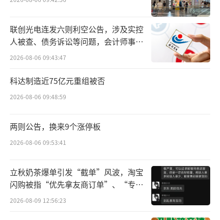
中华区财务规划和分析（FP&A）的财务总监，
在提供分析见解以推动业务成果方面拥有良好
联创光电连发六则利空公告，涉及实控
记录。在加入亿滋前，她曾在联合利华食品和
人被查、债务诉讼等问题，会计师事务
所曾出具“保留意见”
冰淇淋业务担任财务经理。
2026-08-06 09:43:47
总部位于上海市金山区的恩喜村始创于201
科达制造近75亿元重组被否
3年，是一家专注于中高端冷冻烘焙食品研发、
2026-08-06 09:48:59
生产及销售的规模化企业，产品包括千层蛋
糕、蛋糕卷、慕斯芝士蛋糕、泡芙、冰皮大福
两则公告，换来9个涨停板
及曲奇等，合作客户包括山姆会员商店、奈雪
2026-08-06 09:53:41
的茶、OLE、盒马、华润万家、大润发等。
立秋奶茶爆单引发“截单”风波，淘宝
控股恩喜村，是亿滋进入中国40年来首次
闪购被指“优先拿友商订单”、“专挑
贵的拿”
重大股权投资。小食代介绍过，这家奥利奥（O
2026-08-09 12:56:23
reo）的母公司是在2024年9月宣布要大幅追加