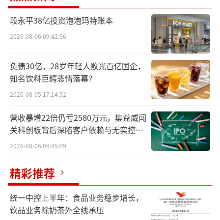
表现比较优秀。
段永平38亿投资泡泡玛特账本
其次，公司毛利率的显著提升。报告期
2026-08-06 09:42:56
内，公司毛利率达到32.91%，较2023年的24.5
8%提升了8.33个百分点。这主要得益于公司在
负债30亿，28岁年轻人败光百亿国企，
知名饮料巨鳄悲情落幕？
原材料采购、生产工艺优化等方面的积极努
2026-08-05 17:14:52
力。通过精准把握原材料市场价格波动，公司
有效降低了采购成本；同时，持续推进生产工
营收暴增22倍仍亏2580万元，集益威闯
艺改进，提高了生产效率，减少了生产成本的
关科创板背后深陷客户依赖与无实控人
困局
支出。这种成本控制与效率提升的双重策略，
2026-08-06 09:45:09
使得公司在市场竞争中更具优势。
精彩推荐
第三，从公司资产负债结构来看，公司的
统一中控上半年：食品业务稳步增长，
财务状况十分稳健。2024年末，资产总额达到6
饮品业务除奶茶外全线承压
8971.36万元，较期初增长7.98%；负债总额为