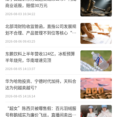
商业诋毁，赔偿30万元
智能电表、水表、气表、数字式测量器具（如
2026-08-03 16:34:22
卡尺）以及新近扩展的TPMS轮胎压力检测系
统、ESL电子货架标签、有源汽车通行卡、ETC
北部湾财险收监管函，直指公司发展规
卡座、可穿戴产品-智能魔术手环、银行密钥
划不合理、产品管理不到位等核心“痛
点”
（动态口令牌）、血糖仪、汽车遥控器、电动
2026-08-06 09:43:25
车GPS定位系统、可视银行卡等，这一市场仍
东鹏饮料上半年营收124亿，冰柜预算
处于持续扩大中。
半年烧完，华南增速见顶
2026-08-05 14:13:37
东吴证券研报预计，全球锂一次电池市场
规模将保持逐年增长，预计2028年市场规模将
华为哈勃投资、宁德时代加持，天科合
达到38.4亿美元，2021年至2028年复合年均增
达为何越卖越亏？
长率为7%。
2026-08-05 14:16:14
“超女”陈西贝被曝售假：百元羽绒服
号称鹅绒实为廉价飞丝，直播间卖出超