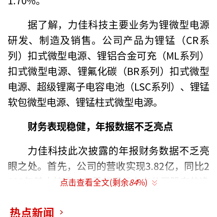
据了解，力佳科技主要业务为锂微型电源
研发、制造及销售。公司产品为锂锰（CR系
列）扣式微型电源、锂铝合金可充（ML系列）
扣式微型电源、锂氟化碳（BR系列）扣式微型
电源、超级锂离子电容电池（LSC系列）、锂锰
软包微型电源、锂锰柱式微型电源。
财务表现稳健，年报数据不乏亮点
力佳科技此次披露的年报财务数据不乏亮
眼之处。首先，公司的营收实现3.82亿，同比2
023年基本持平，但是归属于上市公司股东的净
点击查看全文(剩余
84
%)
利润却达到了7322.43万元，同比增长高达64.1
热点新闻
3%，这一点凸显了公司在成本控制和盈利方面