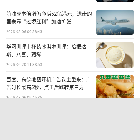
备覆盖长寿命电池等前沿方向。
航油成本倍增仍净赚62亿港元，进击的
国泰靠“过境红利”加速扩张
2026-08-06 09:38:43
华网测评丨杯装冰淇淋测评：哈根达
斯、八喜、甄稀
2026-06-20 11:38:53
百度、高德地图开机广告卷土重来：广
告时长最高5秒，点击后跳转第三方
最值得称道的是，力佳科技子公司宜昌力
2026-08-06 09:45:35
佳2024年内2次牵头制定行业标准。2024年4月
宜昌力佳作为牵头起草单位编制的《锂原电池
联创光电连发六则利空公告，涉及实控
人被查、债务诉讼等问题，会计师事务
电池产品碳足迹评价导则（征求意见稿）》向
所曾出具“保留意见”
社会发布并征求意见，并已形成报批稿。2024
2026-08-06 09:43:47