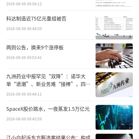
2026-08-06 09:56:12
17792.20万元，较期初减少4.08%；归属于上
市公司股东的净资产为502,49.33万元，较期初
科达制造近75亿元重组被否
增长13.26%。资产负债率（合并）为25.8
2026-08-06 09:48:59
0%，较期初下降3.24个百分点，值得一提的是
公司2024年经营活动产生的现金净流量净额为9
两则公告，换来9个涨停板
162.93万元，较上年同比增加了64.81%。这表
2026-08-06 09:53:41
明公司的偿债能力进一步增强，财务风险降
九洲药业中报罕见“双降”：诺华大
低，为公司的可持续发展提供了坚实的保障。
单“退潮”、新业务难“接棒”，四大
难关待闯
所属市场空间逐步扩大中
2026-08-06 09:44:11
公司所属行业为锂一次电池行业也称为锂
SpaceX股价跳水，一夜蒸发1.5万亿元
原电池行业。锂原电池作为长储存寿命（低自
2026-08-06 09:45:59
放电）电池，已大量应用于各类自动计量用具
做备用电源或电源，其市场容量逐年递增。如
江小白起诉东方甄选案结果公布：构成