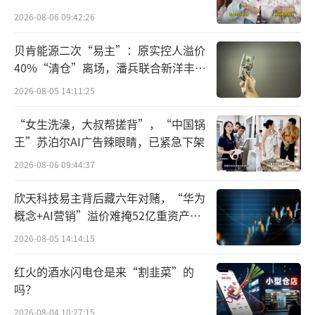
百万元
2026-08-06 09:42:26
贝肯能源二次“易主”：原实控人溢价
40%“清仓”离场，潘兵联合新洋丰、
宏科百世拟入主
2026-08-05 14:11:25
子公司年内2次牵头行业标准制定
“女生洗澡，大叔帮搓背”，“中国锅
王”苏泊尔AI广告辣眼睛，已紧急下架
公司的持续发展，离不开技术研发方面的
2026-08-06 09:44:37
投入。2024年，力佳科技研发投入达1996.66
欣天科技易主背后藏六年对赌，“华为
万元，同比增长7.38%。此外，公司全资子公
概念+AI营销”溢价难掩52亿重资产考
司宜昌力佳新获8项发明专利，涉及高功率锂锰
验
2026-08-05 14:14:15
电池等关键技术，主要包括《一种高功率锂锰
扣式电池及其制备方法》《一种大电流锂锰扣
红火的酒水闪电仓是来“割韭菜”的
式电池及其制备方法》《一种具有底座的扣式
吗？
电池》等。此外，还有18项专利在审，技术储
2026-08-04 10:27:15