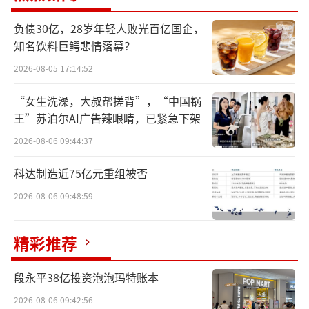
如此形容此次人事变动：“此项任命彰显了加
拿大鹅自2018年进入中国市场以来持续强化本
负债30亿，28岁年轻人败光百亿国企，
知名饮料巨鳄悲情落幕？
土领导团队的决心。”
2026-08-05 17:14:52
谢霖曾在ZARA母公司爱特思（Inditex）集
“女生洗澡，大叔帮搓背”，“中国锅
团有超过15年的领导经验，在中国市场担任过
王”苏泊尔AI广告辣眼睛，已紧急下架
多项重要职位。在加入加拿大鹅之前，谢霖曾
2026-08-06 09:44:37
担任爱特思集团大中华区中南区副总裁兼董事
总经理，负责推动战略协同与卓越执行。而在
科达制造近75亿元重组被否
更早之前，谢霖在ZARA大中华区历任管理要
2026-08-06 09:48:59
职，全面统筹涵盖零售、电商及营销领域的全
方位品牌管理。
精彩推荐
在加拿大鹅的规划中，谢霖上任后将全面
段永平38亿投资泡泡玛特账本
统筹加拿大鹅在中国市场的直营业务，并向亚
2026-08-06 09:42:56