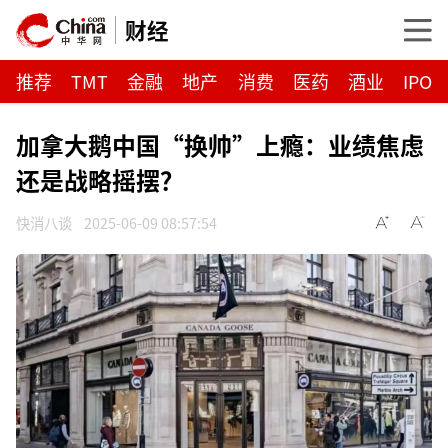
财经
推荐
TMT
金融
地产
消费
医药
酒业
IPO
加拿大鹅中国“换帅”上瘾：业绩焦虑
还是战略摇摆？
快消八谈
2025-06-09 08:57:54