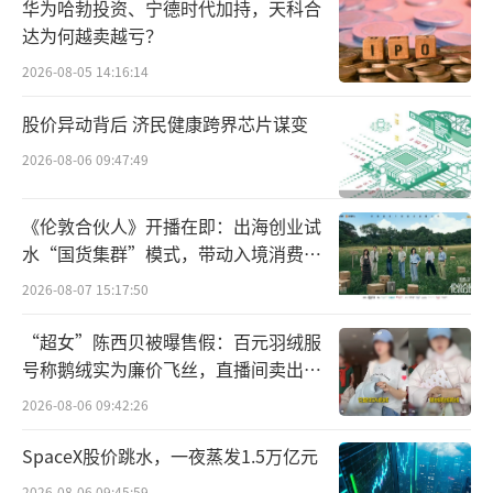
就人事变动等相关问题，北京商报记者对
华为哈勃投资、宁德时代加持，天科合
加拿大鹅进行采访，但截至发稿未收到回复。
达为何越卖越亏？
2026-08-05 14:16:14
在要客研究院院长周婷看来，决策者更换
股价异动背后 济民健康跨界芯片谋变
主要为增加中国市场的决策自主性和反应速
度，而其对于中国市场的重视，也意味着接下
2026-08-06 09:47:49
来加拿大鹅会在中国市场有新的市场策略，并
《伦敦合伙人》开播在即：出海创业试
且会显著增加在中国市场的品牌推广、市场营
水“国货集群”模式，带动入境消费反
销和产品研发等的费用。
向种草
2026-08-07 15:17:50
“此外，这种频繁更换的背后，也在某种
“超女”陈西贝被曝售假：百元羽绒服
程度上反映了加拿大鹅在中国市场的发展焦
号称鹅绒实为廉价飞丝，直播间卖出超
虑，加拿大鹅想通过换管理层来改善业
百万元
2026-08-06 09:42:26
绩。”周婷补充道。而在零售独立评论人马岗
SpaceX股价跳水，一夜蒸发1.5万亿元
看来，中国市场占加拿大鹅整体业绩的近三分
2026-08-06 09:45:59