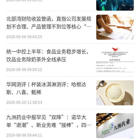
之一，是其最重要的市场，频繁更换操盘手不
利于加拿大鹅战略的有效落地。
北部湾财险收监管函，直指公司发展规
划不合理、产品管理不到位等核心“痛
对于此番任命，谢霖表示：“期待与团队
点”
携手并进，进一步提升品牌在中国市场的影响
2026-08-06 09:43:25
力，为实现战略增长开拓新机遇。”
统一中控上半年：食品业务稳步增长，
饮品业务除奶茶外全线承压
业绩增速放缓
2026-08-06 09:56:12
过去很多年，中国市场一直是加拿大鹅
华网测评丨杯装冰淇淋测评：哈根达
的“利润奶牛”。
斯、八喜、甄稀
2026-06-20 11:38:53
加拿大鹅也在财报中坦诚地提到中国市场
对于其业绩增长的正面影响。如在2024财年第
九洲药业中报罕见“双降”：诺华大
三季度，加拿大鹅以中国市场为主的亚太地区
单“退潮”、新业务难“接棒”，四大
难关待闯
销售额增长达62%，成为唯一增长的地区。加
2026-08-06 09:44:11