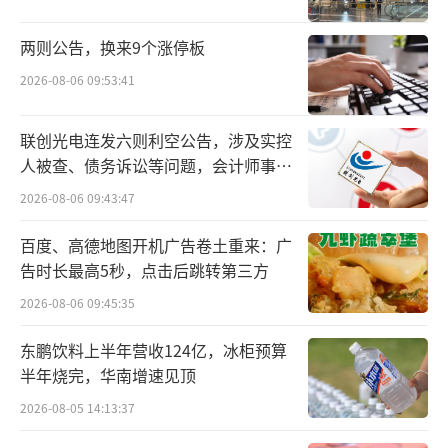
太区总裁Jonathan Sinclair汇报。
两则公告，换来9个涨停板
近年来，加拿大鹅中国区总裁一职的变动
2026-08-06 09:53:41
有点频繁。如在2022年8月，加拿大鹅宣布任命
曾在历峰集团、LVMH 集团等奢侈品集团担任
联创光电连发六则利空公告，涉及实控
高管的李子厚（Larry Li）为中国区总裁。 随
人被查、债务诉讼等问题，会计师事务
后在2024年2月，加拿大鹅宣布任命程腾宽（K
所曾出具“保留意见”
2026-08-06 09:43:47
uan Cheng）担任中国区总裁一职。
百度、高德地图开机广告卷土重来：广
对于频繁更换中国区总裁一职的原因，业
告时长最高5秒，点击后跳转第三方
界多猜测加拿大鹅可能将更多的发展希望寄托
2026-08-06 09:45:35
在中国市场。而谢霖过往履历中丰富的时尚零
东鹏饮料上半年营收124亿，冰柜预算
售经验及全渠道品牌管理和战略执行能力正是
半年烧完，华南增速见顶
加拿大鹅所需要的。
2026-08-05 14:13:37