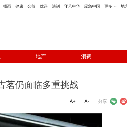
插画
健康
公益
优选
法制
守艺中华
应急中国
更多
地
融
地产
消费
 古茗仍面临多重挑战
A+
微信
A-
微博
分享