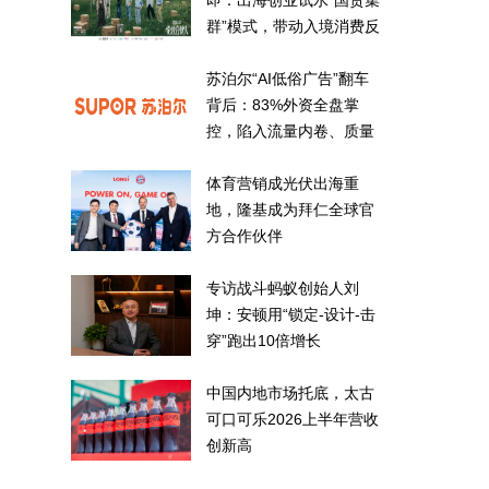
即：出海创业试水“国货集
群”模式，带动入境消费反
向种草
苏泊尔“AI低俗广告”翻车
背后：83%外资全盘掌
控，陷入流量内卷、质量
频发的负循环
体育营销成光伏出海重
地，隆基成为拜仁全球官
方合作伙伴
专访战斗蚂蚁创始人刘
坤：安顿用“锁定-设计-击
穿”跑出10倍增长
中国内地市场托底，太古
可口可乐2026上半年营收
创新高