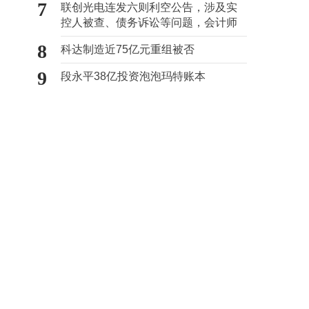
7
联创光电连发六则利空公告，涉及实
控人被查、债务诉讼等问题，会计师
事务所曾出具“保留意见”
8
科达制造近75亿元重组被否
9
段永平38亿投资泡泡玛特账本