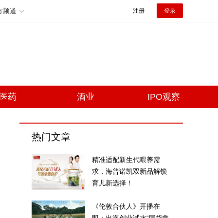
方频道
注册
登录
医药
酒业
IPO观察
热门文章
精准适配新生代喂养需
求，海普诺凯双新品解锁
育儿新选择！
《伦敦合伙人》开播在