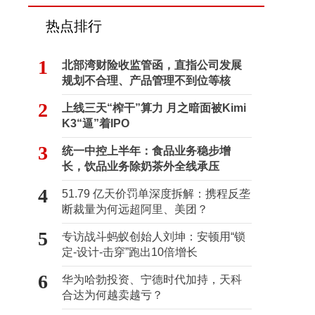
热点排行
1
北部湾财险收监管函，直指公司发展
规划不合理、产品管理不到位等核
心“痛点”
2
上线三天“榨干”算力 月之暗面被Kimi
K3“逼”着IPO
3
统一中控上半年：食品业务稳步增
长，饮品业务除奶茶外全线承压
4
51.79 亿天价罚单深度拆解：携程反垄
断裁量为何远超阿里、美团？
5
专访战斗蚂蚁创始人刘坤：安顿用“锁
定-设计-击穿”跑出10倍增长
6
华为哈勃投资、宁德时代加持，天科
合达为何越卖越亏？