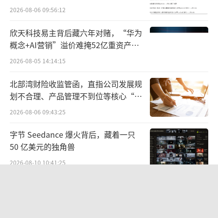
代）。
2026-08-06 09:56:12
欣天科技易主背后藏六年对赌，“华为
耐湿摩擦色牢度不合格的产品有1批次。上
概念+AI营销”溢价难掩52亿重资产考
海丝所文化科技有限公司销售的、标称由其生
验
2026-08-05 14:14:15
产（或供货）的夏日系列-月兔防晒服（型号规
格：165/88A），耐湿摩擦色牢度实测为3级
北部湾财险收监管函，直指公司发展规
（标准值应≥3-4级），与标准要求不符。色牢
划不合理、产品管理不到位等核心“痛
点”
度不合格，洗涤时极易掉色、沾色，影响纺织
2026-08-06 09:43:25
品正常使用。
字节 Seedance 爆火背后，藏着一只
50 亿美元的独角兽
产品使用说明（防紫外线产品标识）不合
2026-08-10 10:41:25
格的有11批次。如上海天忠围巾制造有限公司
销售的、标称由其生产（或供货）的BT-CX252
茅台提价后20天：资本市场抢跑，磨底
04防晒面罩（型号规格：F均码，货号：WPM2
属于现实
5204114），使用说明有3项不符合：一是耐久
2026-08-10 10:54:09