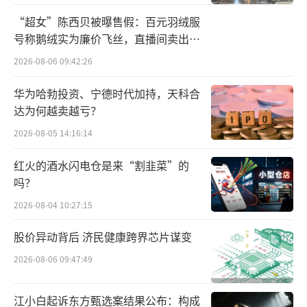
防紫外线性能不合格的有4批次。如上海呃
“超女”陈西贝被曝售假：百元羽绒服
号称鹅绒实为廉价飞丝，直播间卖出超
扑科技有限公司销售的、标称由其生产（或供
百万元
货）的HER SHELL ō WIND BREAKER 防晒衣
2026-08-06 09:42:26
（型号规格：185/104A XL，款号/系列：23SS
华为哈勃投资、宁德时代加持，天科合
3OWTS2002），该批次网页明示UPF50＋、合
达为何越卖越亏？
格证上明示为防晒衣，根据标准，防晒衣的UP
2026-08-05 14:16:14
F应 > 40，实测仅为6；透射比平均值T(UVA)AV
红火的酒水闪电仓是来“割韭菜”的
应<5%，实测为20.51%，网页宣传、产品明示
吗？
均与实测不符。该项目不合格，无法有效阻挡
2026-08-04 10:27:15
紫外线，误导消费。
股价异动背后 济民健康跨界芯片谋变
防紫外线性能不合格的产品还包括上海嗨
2026-08-06 09:47:49
燃体育科技有限公司的NEDAO动态透气带帽皮
肤衣3.0、上海天忠围巾制造有限公司的BT-CX2
江小白起诉东方甄选案结果公布：构成