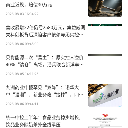
5204防晒面罩、上海丝所文化科技有限公司的
商业诋毁，赔偿30万元
夏日系列-月兔防晒服的部分批次产品。
2026-08-03 16:34:22
纤维含量不合格的产品有2批次。其中，言
营收暴增22倍仍亏2580万元，集益威闯
关科创板背后深陷客户依赖与无实控人
之有物（上海）商贸有限公司销售的、标称由
困局
2026-08-06 09:45:09
路可品牌管理（上海）有限公司生产（或供
货）的灰色分割线拼接防晒服（型号规格：L 1
贝肯能源二次“易主”：原实控人溢价
70/92A，货号：MNM4BCO013），面料纤维成
40%“清仓”离场，潘兵联合新洋丰、
宏科百世拟入主
分企业宣称为锦纶90%、聚酯纤维10%（实测
2026-08-05 14:11:25
为锦纶100%），企业明示与实测不符。纤维含
九洲药业中报罕见“双降”：诺华大
量涉及纺织品是否货真价实，漏标或错标纤维
单“退潮”、新业务难“接棒”，四大
含量，容易误导消费。
难关待闯
2026-08-06 09:44:11
另一个批次的产品是斯诺兰运动用品（上
统一中控上半年：食品业务稳步增长，
海）有限公司的可收纳防晒套头夹克（二
饮品业务除奶茶外全线承压