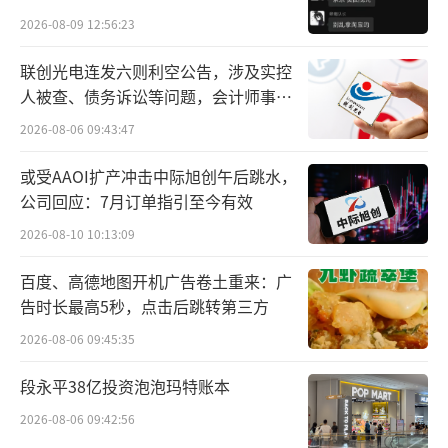
批次防晒服及配饰产品进行了监督抽查。
贵的拿”
2026-08-09 12:56:23
经检测，有16批次不合格，不合格检出率
联创光电连发六则利空公告，涉及实控
为16%。检测项目涉及甲醛含量、可分解致癌
人被查、债务诉讼等问题，会计师事务
芳香胺染料、色牢度等13项。本次不合格项目
所曾出具“保留意见”
2026-08-06 09:43:47
为防紫外线性能、pH值、纤维含量、产品使用
或受AAOI扩产冲击中际旭创午后跳水，
说明（防紫外线产品标识）、耐湿摩擦色牢度5
公司回应：7月订单指引至今有效
项。
2026-08-10 10:13:09
其中pH值不合格的产品有1批次。纽亦华
百度、高德地图开机广告卷土重来：广
贸易（上海）有限公司标称由其生产（或供
告时长最高5秒，点击后跳转第三方
货）的BUCKET走边帽（型号规格：61cm，款
2026-08-06 09:45:35
号：14529008），帽檐（含衬）pH值实测为9.
段永平38亿投资泡泡玛特账本
2（标准值应为4.0～8.5），与国家强制性标准
2026-08-06 09:42:56
要求不符。该项目不合格容易引起皮肤过敏。