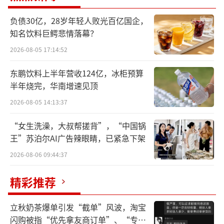
负债30亿，28岁年轻人败光百亿国企，
知名饮料巨鳄悲情落幕？
2026-08-05 17:14:52
东鹏饮料上半年营收124亿，冰柜预算
半年烧完，华南增速见顶
2026-08-05 14:13:37
“女生洗澡，大叔帮搓背”，“中国锅
王”苏泊尔AI广告辣眼睛，已紧急下架
2026-08-06 09:44:37
上海市监局在通报中称，针对消费者投
诉、举报集中及质量问题较多的产品，上海市
精彩推荐
监局集中组织力量对静安、浦东等6个区以及部
立秋奶茶爆单引发“截单”风波，淘宝
分网络销售平台99家企业销售的99个品牌100
闪购被指“优先拿友商订单”、“专挑