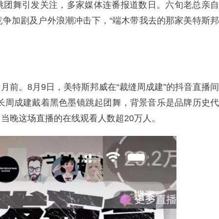
跳团舞引发关注，多家媒体连番报道数日。六旬老总亲自
竞争加剧及户外浪潮冲击下，“端木带我去的那家美特斯邦
月前。8月9日，美特斯邦威在“裁缝周成建”的抖音直播间
事长周成建戴着黑色墨镜跳起团舞，背景音乐是品牌历史代
当晚这场直播的在线观看人数超20万人。