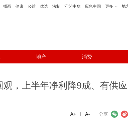
插画
健康
公益
优选
法制
守艺中华
应急中国
更多
地
融
地产
消费
围观，上半年净利降9成、有供应
A+
微信
A-
微博
分享