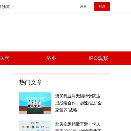
方频道
注册
登录
医药
酒业
IPO观察
热门文章
澳优乳业与无锡特食院达
成战略合作，加速推进“全
家营养”战略
北美拖累销量下滑，卡夫