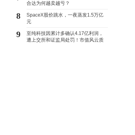
合达为何越卖越亏？
8
SpaceX股价跳水，一夜蒸发1.5万亿
元
9
至纯科技因累计多确认4.17亿利润，
遭上交所和证监局处罚！市值风云质
疑其财务问题，遭巨额索赔！