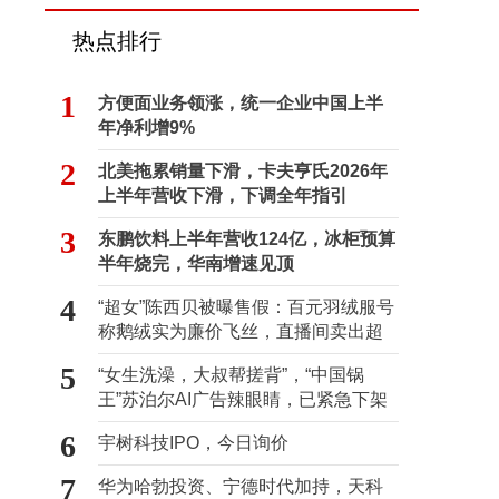
热点排行
1
方便面业务领涨，统一企业中国上半
年净利增9%
2
北美拖累销量下滑，卡夫亨氏2026年
上半年营收下滑，下调全年指引
3
东鹏饮料上半年营收124亿，冰柜预算
半年烧完，华南增速见顶
4
“超女”陈西贝被曝售假：百元羽绒服号
称鹅绒实为廉价飞丝，直播间卖出超
百万元
5
“女生洗澡，大叔帮搓背”，“中国锅
王”苏泊尔AI广告辣眼睛，已紧急下架
6
宇树科技IPO，今日询价
7
华为哈勃投资、宁德时代加持，天科