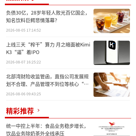
负债30亿，28岁年轻人败光百亿国企，
知名饮料巨鳄悲情落幕？
2026-08-05 17:14:52
上线三天“榨干”算力 月之暗面被Kimi
K3“逼”着IPO
本次合作对双方都具有里程碑的意义——卡
2026-08-07 16:25:22
游将利用其全产业链布局，让中国的广大球迷
北部湾财险收监管函，直指公司发展规
可以更轻松地获取正版NBA球星卡。这对卡游
划不合理、产品管理不到位等核心“痛
点”
来说也是一次全新领域的尝试，为中国提供首
2026-08-06 09:43:25
款获得NBA官方授权的球星卡产品将丰富其现
精彩推荐
有产品线，也为卡游后续研发和运营体育IP卡
牌奠定良好开端。Topps也将凭借其世界级的
统一中控上半年：食品业务稳步增长，
产品设计能力点燃国内粉丝及收藏家的热情。
饮品业务除奶茶外全线承压