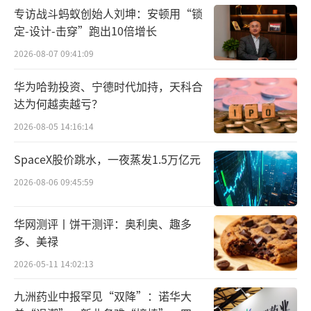
略。今年早些时候，Fanatics Collectibles还在
专访战斗蚂蚁创始人刘坤：安顿用“锁
定-设计-击穿”跑出10倍增长
上海和北京设立了办事处，以进一步加强其在
2026-08-07 09:41:09
中国的业务拓展。
华为哈勃投资、宁德时代加持，天科合
Fanatics Collectibles亚太区总裁王莹表
达为何越卖越亏？
示：“我们非常高兴能与卡游达成这项历史性
2026-08-05 14:16:14
协议，为中国的篮球爱好者带来官方授权且专
属设计的NBA球星卡。中国是世界上最大，也
SpaceX股价跳水，一夜蒸发1.5万亿元
最充满激情的篮球社区之一，这种合作展现了F
2026-08-06 09:45:59
anatics Collectibles将致力于通过打造好的产
华网测评丨饼干测评：奥利奥、趣多
品和体验来服务球迷，让中国球迷更方便地收
多、美禄
藏他们所热爱的球员和运动。”
2026-05-11 14:02:13
NBA Match Attax是Fanatics Collectibles
九洲药业中报罕见“双降”：诺华大
和Topps在新的NBA授权合作下推出的首款大