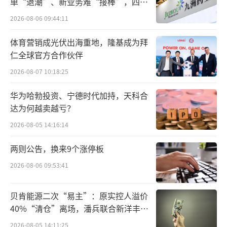
单“退潮”、新业务难“接棒”，四大
（特别是中国）的不利影响，以及中国子公司
难关待闯
2026-08-06 09:44:11
清算决议的影响，海外业务的整体业绩低于上
体育营销成光伏出海重地，隆基成为拜
年。”
仁全球官方合作伙伴
对于中国市场，POLA集团渴望增长。此前
2026-08-07 10:18:25
在关闭子公司之际，POLA中国对外表示：“集
华为哈勃投资、宁德时代加持，天科合
团始终视中国市场为长期战略核心，目前所有
达为何越卖越亏？
专柜、线上渠道及合作平台均持续为消费者提
2026-08-05 14:16:14
供高品质产品与服务。未来企业将进一步深化
两则公告，换来9个涨停板
本土化创新，积极响应中国消费者需求。”
2026-08-06 09:53:41
就人事变动及发展相关问题，北京商报记
者致电POLA集团进行采访，但电话一直未接
贝肯能源二次“易主”：原实控人溢价
通。
40%“清仓”离场，潘兵联合新洋丰、
宏科百世拟入主
2026-08-05 14:11:25