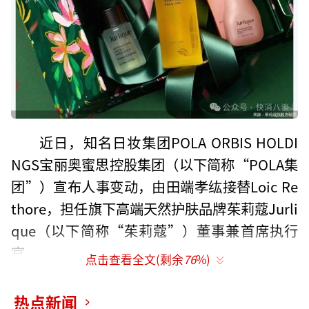
近日，知名日妆集团POLA ORBIS HOLDI
NGS宝丽奥蜜思控股集团（以下简称“POLA集
团”）宣布人事变动，由田端孝纮接替Loic Re
thore，担任旗下高端天然护肤品牌茱莉蔻Jurli
que（以下简称“茱莉蔻”）董事兼首席执行
官。
点击查看全文(剩余
76
%)
执掌茱莉蔻的田端孝纮是POLA集团在中国
热点新闻
市场的关键决策者之一，拥有一定的中国市场