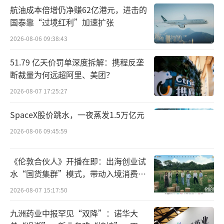
其他品牌的销售额占比不足20%。
航油成本倍增仍净赚62亿港元，进击的
国泰靠“过境红利”加速扩张
虽然销售额占比相对较小，但在POLA集
2026-08-06 09:38:43
团，茱莉蔻有着重要的位置——POLA集团旗下
51.79 亿天价罚单深度拆解：携程反垄
高端美妆领域重点布局品牌之一。
断裁量为何远超阿里、美团？
业界猜测，此次任命“中国通”执掌茱莉
2026-08-07 17:25:27
蔻，是POLA集团有意通过茱莉蔻重新探索中国
SpaceX股价跳水，一夜蒸发1.5万亿元
市场增量。今年5月，POLA集团发布公告称，
2026-08-06 09:45:59
因集团在中国市场业务萎缩，董事会决议解散
合并子公司奥蜜思商贸（北京）有限公司。据
《伦敦合伙人》开播在即：出海创业试
公告，该子公司负责旗下护肤品牌奥蜜思（OR
水“国货集群”模式，带动入境消费反
向种草
BIS）在中国大陆的销售，但近三年累计亏损超
2026-08-07 15:17:50
15亿日元。在2025年中期财报中，POLA集团
九洲药业中报罕见“双降”：诺华大
提到：“在海外业务方面，由于亚洲部分地区