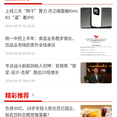
运营经验。根据公开信息，田端孝纮目前担任
上线三天“榨干”算力 月之暗面被Kimi
三家公司的董事长，分别为宝丽（中国）美容
K3“逼”着IPO
有限公司（以下简称“宝丽中国”）、上海宝
2026-08-07 16:25:22
丽妍贸易有限公司（以下简称“上海宝丽
统一中控上半年：食品业务稳步增长，
妍”）、宝丽奥蜜思（上海）企业管理有限公
饮品业务除奶茶外全线承压
司。其中宝丽中国为POLA集团全资子公司，负
2026-08-06 09:56:12
责POLA及旗下品牌在华业务运营；上海宝丽妍
专访战斗蚂蚁创始人刘坤：安顿用“锁
则为POLA集团在华贸易平台，关联茱莉蔻等品
定-设计-击穿”跑出10倍增长
牌的供应链与分销业务。与此同时，2023年，
2026-08-07 09:41:09
田端孝纮以POLA集团全球旅游零售CEO身份，
率队到访海南自贸港洽谈业务。
精彩推荐
说回田端孝纮此次执掌的茱莉蔻，原本是
负债30亿，28岁年轻人败光百亿国企，
起源于澳洲的天然有机护理品牌，早在2009年
知名饮料巨鳄悲情落幕？