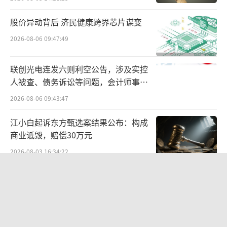
在盘古智库研究院高级研究员江瀚看来，
股价异动背后 济民健康跨界芯片谋变
近年来日妆集团在中国市场确实面临一些挑
战，包括核污水事件带来的影响以及中国市场
2026-08-06 09:47:49
竞争加剧。当下的日妆企业想要在中国市场重
联创光电连发六则利空公告，涉及实控
新获得增长，加强电商布局是一个重要的策略
人被查、债务诉讼等问题，会计师事务
—电商渠道能够覆盖更广泛的消费者群体，提
所曾出具“保留意见”
2026-08-06 09:43:47
供便捷的购物体验，并有助于提升品牌知名度
和市场份额。此外，日妆企业还需要关注产品
江小白起诉东方甄选案结果公布：构成
商业诋毁，赔偿30万元
创新、品质保证和消费者体验等方面。他们可
以通过深入了解中国消费者的需求和偏好，开
2026-08-03 16:34:22
发适合市场的新产品；同时，确保产品质量和
国内首款“双3C认证”电助力自行车上
安全，赢得消费者的信任和忠诚。
市，京东京造率先完成全链路安全认证
（责任编辑：zx06
00）
2026-08-07 20:34:31