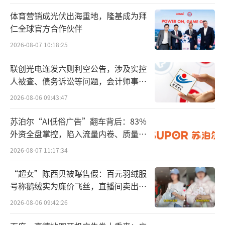
这里也简单区分下经营和运营：经营直面
成交与收益，直接决定现金流好坏；运营不直
体育营销成光伏出海重地，隆基成为拜
仁全球官方合作伙伴
接产生利润，核心是优化各个环节，为成交铺
2026-08-07 10:18:25
路。
联创光电连发六则利空公告，涉及实控
一句话总结，经营管赚钱，运营管效率，
人被查、债务诉讼等问题，会计师事务
线上线下皆是如此。早年电商能快速崛起，说
所曾出具“保留意见”
2026-08-06 09:43:47
白了，就是把线下的货品展示搬到了线上，依
靠信息差赚取利润。
苏泊尔“AI低俗广告”翻车背后：83%
外资全盘掌控，陷入流量内卷、质量频
时代不断向前，人群时代悄然到来，彻底
发的负循环
2026-08-07 11:17:34
改写了行业格局。
“超女”陈西贝被曝售假：百元羽绒服
号称鹅绒实为廉价飞丝，直播间卖出超
如今的社交零售、短视频、直播带货，玩
百万元
法和传统货架模式早已天差地别。算法推荐、
2026-08-06 09:42:26
兴趣电商的兴起，更是彻底颠覆了流量获取和