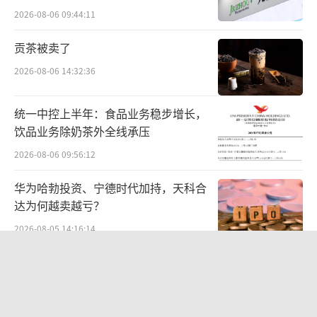
是人群逻辑最初的雏形，也是行业转变的信
难关待闯
2026-08-06 09:44:11
号。
贡茶被卖了
货架时代结束了？
2026-08-06 14:32:36
直到现在，依旧有不少品牌深陷在货架时
统一中控上半年：食品业务稳步增长，
代的固有思维里。一门心思铺货、争抢终端陈
饮品业务除奶茶外全线承压
列位、不断投入各项渠道费用，误以为拿下黄
2026-08-06 09:56:12
金货架，就等于拿下了市场。
华为哈勃投资、宁德时代加持，天科合
可现实往往事与愿违：哪怕把最好的货架
达为何越卖越亏？
位置握在手里，也未必能留住消费者；守住了
2026-08-05 14:16:14
陈列优势，也未必能守住长久生意。
中报暴增777%-991%！多氟多涨停背
后：二季度利润环比暴跌50%-80%，
货架时代的竞争，从头到尾都是存量博
是黄金坑还是陷阱？
2026-08-07 10:05:35
弈。同行挤在同一个赛道里抢位置、拼价格、