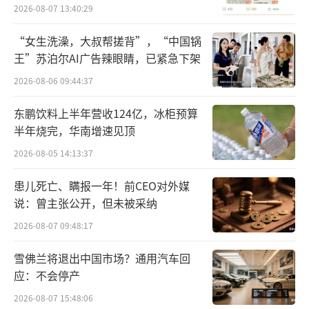
员退费方案
2026-08-07 13:40:29
没法直接促成成交，却是交易发生的基础。
“女生洗澡，大叔帮搓背”，“中国锅
线下开店，货架的摆放位置、整体布局，
王”苏泊尔AI广告辣眼睛，已紧急下架
直接左右顾客的行走动线。商品放在上层、中
2026-08-06 09:44:37
层还是底层，都结合了人们的视觉习惯，位置
东鹏饮料上半年营收124亿，冰柜预算
选得巧，销量自然水涨船高。
半年烧完，华南增速见顶
换到线上平台，道理也是相通的。店铺装
2026-08-05 14:13:37
修、商品详情页排版、产品展示顺序，其实就
患儿死亡、瞒报一年！前CEO对外媒
是线上版的“货架陈列”，目的都是吸引目
说：曾主张公开，但未被采纳
光，留住顾客停留浏览。
2026-08-07 09:48:17
而货品，就是这套模式里最小的经营单
雪佛兰将退出中国市场？通用汽车回
位。
应：不会停产
2026-08-07 15:48:06