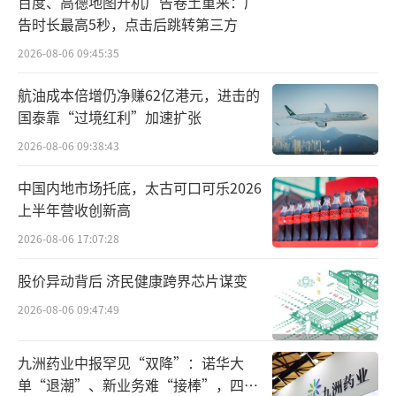
百度、高德地图开机广告卷土重来：广
交易转化的逻辑。
告时长最高5秒，点击后跳转第三方
2026-08-06 09:45:35
两个时代最本质的区别，就在于流量逻
辑。货架时代是人找货，依托用户主动搜索；
航油成本倍增仍净赚62亿港元，进击的
国泰靠“过境红利”加速扩张
人群时代则是货找人，依靠平台算法分发。
2026-08-06 09:38:43
放在过去，顾客消费大多带着明确目标。
中国内地市场托底，太古可口可乐2026
线下走进商超，挨个在货架间挑选；线上打开
上半年营收创新高
购物平台，输入关键词寻找商品，全程都是人
2026-08-06 17:07:28
主动去匹配产品。
股价异动背后 济民健康跨界芯片谋变
现在一切都反过来了。平台会记录每个人
2026-08-06 09:47:49
的浏览偏好、消费习惯，通过大数据判断用户
潜在需求，再把对应的内容和商品主动推送过
九洲药业中报罕见“双降”：诺华大
来。其实传统电商页面里的“猜你喜欢”，就
单“退潮”、新业务难“接棒”，四大