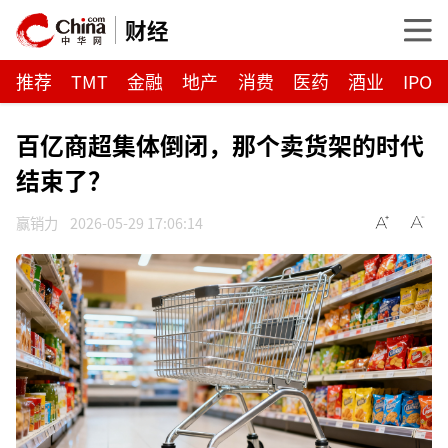
财经
推荐
TMT
金融
地产
消费
医药
酒业
IPO
百亿商超集体倒闭，那个卖货架的时代
结束了？
赢销力
2026-05-29 17:06:14