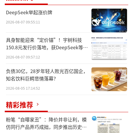
点究竟在哪里？
DeepSeek举起涨价牌
要解开这个谜题，我们首先需要看清楚零
2026-08-07 09:55:11
售商业的两种呈现方式：一个基本上代表过去
式，叫做货架时代；一个是现在及未来式，叫
具身智能迎来“定价锚”！宇树科技
150.8元发行价落地，获DeepSeek等豪
做人群时代。
华战配加持
2026-08-07 09:57:12
先说说大家最熟悉的货架时代。街边超
负债30亿，28岁年轻人败光百亿国企，
市、综合商场，还有早期的传统电商店铺，核
知名饮料巨鳄悲情落幕？
心逻辑全都是围绕货架做生意。
2026-08-05 17:14:52
这个阶段有个很鲜明的特点：货品是绝对
精彩推荐
主角，消费者只是被动接受的一方，所有运营
动作，全都围着产品转。
粉笔“自曝家丑”：降价并非让利，模
仿同行产品弄巧成拙，同步推出历史学
货架，就是货架时代的核心运营单元。它