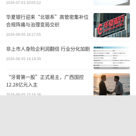
中国工程院院士、大连工业大学教授朱蓓
2026-07-03 20:05:22
薇表示，当前行业对奶粉品质的评价，大多集
华夏银行迎来“北银系”高管密集补位
中在配方构成、终端指标和保质期限三个维
合规阵痛与治理变局交织
度。飞鹤此次将标准对准产业链原料端，填补
2026-08-05 16:27:55
了行业在原料鲜活评价上的空白，并将引领婴
非上市人身险企利润翻倍 行业分化加剧
幼儿配方奶粉又一次实现升级。
2026-08-05 14:18:39
原料新鲜才是真新鲜
“牙膏第一股”正式易主，广西国控
消费者对原料新鲜的关注，本质是对营养
12.28亿元入主
吸收的期待。飞鹤此次标准升级，在行业内率
2026-08-05 15:16:36
先将“鲜活原料”作为独立维度纳入标准体
SpaceX首份财报：营收近翻倍股价却
系，形成了从加工、时效到追溯的全链条鲜活
跳水
管控体系，从工艺、时效、追溯三个维度，确
2026-08-06 09:49:53
保原料营养得到最大程度保留。