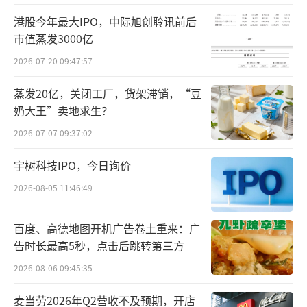
首席专家、中国疾病预防控制中心营养与健康
港股今年最大IPO，中际旭创聆讯前后
所原所长丁钢强指出，母乳的核心价值体现在
市值蒸发3000亿
两个方面：一是营养素的黄金配比，二是乳铁
2026-07-20 09:47:57
蛋白、免疫球蛋白等活性成分，这些活性成分
蒸发20亿，关闭工厂，货架滞销，“豆
也是母乳喂养儿免疫力优势的重要来源。东北
奶大王”卖地求生？
农业大学副校长姜毓君教授表示，如果奶粉原
2026-07-07 09:37:02
料不新鲜，活性营养流失、结构破坏，宝宝吃
进去的营养就没有吸收利用的价值。
宇树科技IPO，今日询价
2026-08-05 11:46:49
百度、高德地图开机广告卷土重来：广
告时长最高5秒，点击后跳转第三方
2026-08-06 09:45:35
麦当劳2026年Q2营收不及预期，开店