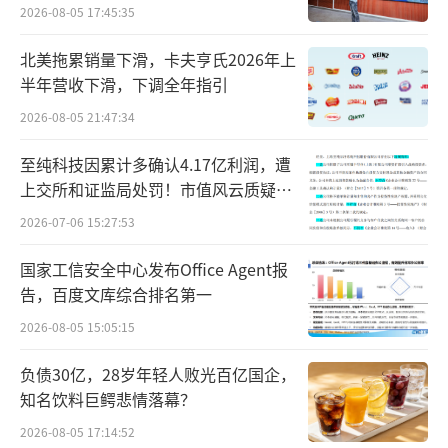
2026-08-05 17:45:35
留在产品出厂日期这一成品端指标。但奶粉
的“新鲜”远不止于此。东北农业大学党委常
北美拖累销量下滑，卡夫亨氏2026年上
半年营收下滑，下调全年指引
委、副校长姜毓君指出，一罐婴幼儿配方奶粉
2026-08-05 21:47:34
中，生牛乳只占20%左右，乳清类原料要占到6
0%以上。根据中国奶业协会发布的《2025年奶
至纯科技因累计多确认4.17亿利润，遭
业进出口情况》，2025年我国共进口乳清73.27
上交所和证监局处罚！市值风云质疑其
财务问题，遭巨额索赔！
万吨，占干乳制品进口总量的36.6%。这意味
2026-07-06 15:27:53
着，在婴幼儿配方奶粉等产品中，乳清类原料
国家工信安全中心发布Office Agent报
依然高度依赖进口。然而，经过跨国长途运
告，百度文库综合排名第一
输、长时间仓储，核心原料的活性营养难免受
2026-08-05 15:05:15
到损耗。
负债30亿，28岁年轻人败光百亿国企，
奶粉原料的“鲜活”度，直接关系到宝宝
知名饮料巨鳄悲情落幕？
营养的实际吸收利用。中国疾病预防控制中心
2026-08-05 17:14:52