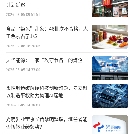
计划延迟
2026-08-05 09:51:51
食品“染色”乱象：46批次不合格，人
工色素占了1/5
飞鹤乳源原料鲜活质量管理标准通过院士专家团评审
2026-07-06 16:20:06
奶粉原料的鲜活度，决定了营养只是被吃
昊华能源：一家“攻守兼备”的煤企
进去，还是真正被身体利用起来，原料鲜活也
2026-08-05 14:33:00
成为品质升级的核心方向。基于这一消费趋势
升级点，此次飞鹤联合中国标准化研究院在行
柔性制造破解硬科技创新难题，嘉立创
业内率先发布“鲜活原料标准”，将鲜活标准
以制造平权助力物理AI落地
前移——从“成品新鲜”升级为“原料鲜活”，
2026-08-05 14:28:03
并由乳品科学、营养健康、标准化与追溯领域
光明乳业董事长黄黎明辞职，继任者能
的十位院士及专家评审通过。
否扭转业绩颓势？