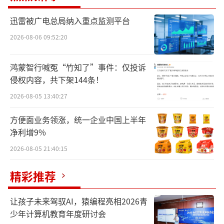
迅雷被广电总局纳入重点监测平台
2026-08-06 09:52:20
5月28日中国乳制品工业协会第三十二次年会上，飞鹤乳源原料鲜
鸿蒙智行喊冤“竹知了”事件：仅投诉
活质量管理标准正式发布
侵权内容，共下架144条！
鲜活成为品质升级新趋势
2026-08-05 13:40:27
《2025年中国乳制品消费者洞察报告》显
方便面业务领涨，统一企业中国上半年
示，消费者对乳品品质的关注维度中，“新鲜
净利增9%
度”以28%的占比位居首位，超过“营养成
2026-08-05 21:40:15
分”和“口感味道”，成为评价乳品品质的第
精彩推荐
一标签。
让孩子未来驾驭AI，猿编程亮相2026青
然而，什么才是真正的“新鲜”？长期以
少年计算机教育年度研讨会
来，行业和消费者对奶粉新鲜度的认知大多停