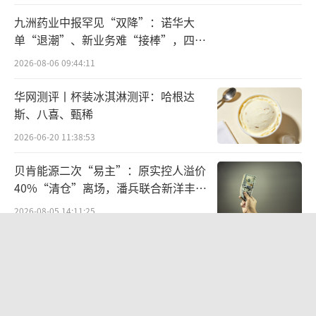
九洲药业中报罕见“双降”：诺华大
特别是在电池铝箔这个细分领域，公司更
单“退潮”、新业务难“接棒”，四大
是全球产销量最大的制造商，客户名单几乎覆
难关待闯
2026-08-06 09:44:11
盖了全球主流电池厂商：宁德时代、比亚迪、L
华网测评丨杯装冰淇淋测评：哈根达
G新能源、三星SDI、亿纬锂能等……在电池铝
斯、八喜、甄稀
箔这个圈子里，鼎胜新材是绕不开的名字。
2026-06-20 11:38:53
有券商预测，2025年电池铝箔预计出货量2
贝肯能源二次“易主”：原实控人溢价
0.8万吨，同比高增48%；传统包装箔和空调箔
40%“清仓”离场，潘兵联合新洋丰、
合计约35万吨，始终保持稳定。
宏科百世拟入主
2026-08-05 14:11:25
从技术层面来说，制造超薄铝箔并非易
欣天科技易主背后藏六年对赌，“华为
事，电池铝箔需要同时满足大宽幅、超薄、高
概念+AI营销”溢价难掩52亿重资产考
验
强韧、低针孔率等多组相互制约的技术指标。
2026-08-05 14:14:15