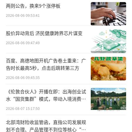
两则公告，换来9个涨停板
（来源：鼎胜新材2026年一季报）
2026-08-06 09:53:41
再来看2025年全年，表现同样不俗：实现
营收263.03亿元，同比增长9.5%；归母净利润
股价异动背后 济民健康跨界芯片谋变
5.13亿元，同比增长70.34%。
2026-08-06 09:47:49
尤其值得一提的是第四季度，单季归母净
百度、高德地图开机广告卷土重来：广
利润2.06亿元，环比增长73.4%，同比增幅高
告时长最高5秒，点击后跳转第三方
达169.3%。四季度的业绩爆发，已经为2026年
2026-08-06 09:45:35
的高增长埋下了伏笔。
《伦敦合伙人》开播在即：出海创业试
水“国货集群”模式，带动入境消费反
一个明显的现象是：利润增速远超营收增
向种草
速，原因只有一个——毛利率在上涨。
2026-08-07 15:17:50
北部湾财险收监管函，直指公司发展规
从9.71%提升到11.11%，一个多百分点的
划不合理、产品管理不到位等核心“痛