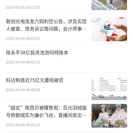
利润翻倍，靠的不是运气
2026-08-05 14:13:37
联创光电连发六则利空公告，涉及实控
2026年第一季度，鼎胜新材交出了一份亮
人被查、债务诉讼等问题，会计师事务
眼的成绩单。
所曾出具“保留意见”
2026-08-06 09:43:47
当期营收72.61亿元，同比增长12.46%；
段永平38亿投资泡泡玛特账本
归母净利润1.94亿元，同比增幅高达127.2
2026-08-06 09:42:56
8%，扣非净利润的同比增幅更是高达156.7
6%。
科达制造近75亿元重组被否
2026-08-06 09:48:59
“超女”陈西贝被曝售假：百元羽绒服
号称鹅绒实为廉价飞丝，直播间卖出超
百万元
2026-08-06 09:42:26