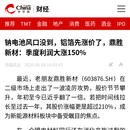
财经
推荐
TMT
金融
地产
消费
医药
酒业
IPO
钠电池风口没到，铝箔先涨价了，鼎胜
新材：季度利润大涨150%
市值风云
2026-06-04 14:09:47
最近，老朋友鼎胜新材（603876.SH）在
二级市场上走出了一波凌厉攻势，股价节节攀
升，年初至今已近乎翻了一倍。若把时间线拉
长至过去一年，其股价涨幅更是超过210%，成
为新能源材料板块中备受瞩目的焦点。
在一众锂电材料同行还在消化产能过剩的