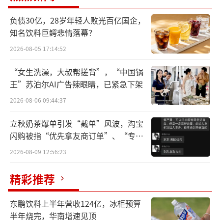
负债30亿，28岁年轻人败光百亿国企，
知名饮料巨鳄悲情落幕？
2026-08-05 17:14:52
“女生洗澡，大叔帮搓背”，“中国锅
王”苏泊尔AI广告辣眼睛，已紧急下架
2026-08-06 09:44:37
立秋奶茶爆单引发“截单”风波，淘宝
闪购被指“优先拿友商订单”、“专挑
贵的拿”
2026-08-09 12:56:23
精彩推荐
东鹏饮料上半年营收124亿，冰柜预算
（来源：市值风云APP）
半年烧完，华南增速见顶