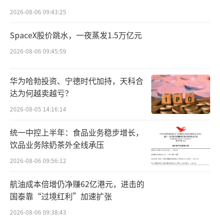
涨幅背后，是电池铝箔加工费在2025年底至20
点”
2026-08-06 09:43:25
26年初完成了一轮实质性的上涨。
SpaceX股价跳水，一夜蒸发1.5万亿元
2026-08-06 09:45:59
（来源：市值风云APP）
华为哈勃投资、宁德时代加持，天科合
铝箔市占率连续五年居国内第一
达为何越卖越亏？
2026-08-05 14:16:14
鼎胜新材的主营业务，说起来不复杂——把
铝锭压成薄片。
统一中控上半年：食品业务稳步增长，
饮品业务除奶茶外全线承压
但这家公司把这件事做到了极致。从2003
2026-08-06 09:56:12
年镇江京口经济开发区起步，到如今手握江苏
航油成本倍增仍净赚62亿港元，进击的
镇江、浙江杭州、内蒙古通辽三大国内基地，
国泰靠“过境红利”加速扩张
外加泰国及欧洲两处海外工厂，铝箔产品的市
2026-08-06 09:38:43
场占有率已连续五年居国内第一。