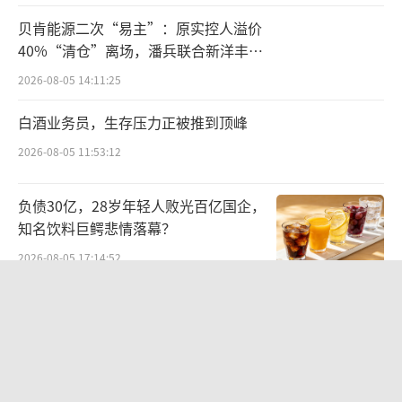
股。
贝肯能源二次“易主”：原实控人溢价
该债券在发行结束满6个月进入换股期后，
40%“清仓”离场，潘兵联合新洋丰、
宏科百世拟入主
持有人陆续开始转股。至12月6日，仅一个多月
2026-08-05 14:11:25
时间，“25华邦EB”已全部完成换股，债券余
白酒业务员，生存压力正被推到顶峰
额归零。
2026-08-05 11:53:12
此次换股为债券持有人带来了可观收益。
负债30亿，28岁年轻人败光百亿国企，
自今年7月起，凯盛新材股价持续上涨，从年初
知名饮料巨鳄悲情落幕？
的14.64元/股升至目前的28.90元/股，年内涨
2026-08-05 17:14:52
幅达95.93%。而以14.78元/股的换股价计算，
持有人的投资收益率高达95.53%。
华网测评丨豆沙粽测评：五芳斋、三
全、诸老大
对华邦健康而言，此次全额转股使其无需
2026-06-08 10:19:22
动用现金即清偿了6亿元有息负债，有效降低了
澳优乳业与无锡特食院达成战略合作，
资产负债率，缓解了财务压力。