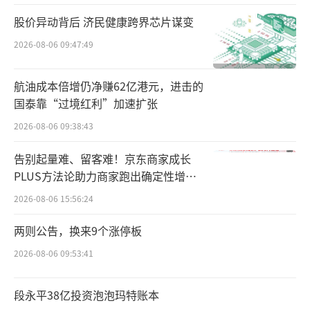
12月23日晚间，华邦健康发布公告称，拟
股价异动背后 济民健康跨界芯片谋变
申请非公开发行科技创新可交换公司债券。该
2026-08-06 09:47:49
债券可交换为凯盛新材A股股票，发行总规模不
超过10亿元，可一次或分期发行，债券期限不
航油成本倍增仍净赚62亿港元，进击的
国泰靠“过境红利”加速扩张
超过3年。
2026-08-06 09:38:43
根据公告，本期债券将采用股票担保形
告别起量难、留客难！京东商家成长
式，票面利率通过询价方式确定，计划面向专
PLUS方法论助力商家跑出确定性增长
业机构投资者以网下方式发行，发行对象不超
路径
2026-08-06 15:56:24
过200人。
两则公告，换来9个涨停板
此外，债券发行结束后，将于满6个月后的
2026-08-06 09:53:41
第一个交易日起进入换股期，直至债券到期日
前一交易日止。
段永平38亿投资泡泡玛特账本