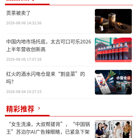
前，股价已上升至28.90元/股，年内涨幅超9
贡茶被卖了
5%。持有人的转股收益率超90%。因此，进入
2026-08-06 14:32:36
转股期后，所有持有人都实施了转股，以实现
套利。
中国内地市场托底，太古可口可乐2026
上半年营收创新高
受此影响，华邦健康持有凯盛新材的股票
2026-08-06 17:07:28
数量从1.67亿股降至1.27亿股，持股比例从39.
75%降至30.13%。
红火的酒水闪电仓是来“割韭菜”的
吗？
事实上，华邦健康与凯盛新材同为“华邦
2026-08-04 10:27:15
系”旗下上市公司。除二者外，“华邦系”目
精彩推荐
前还控制着主板上市的丽江股份以及北交所上
市的颖泰生物。
“女生洗澡，大叔帮搓背”，“中国锅
王”苏泊尔AI广告辣眼睛，已紧急下架
频繁的对外并购在扩大“华邦系”版图的