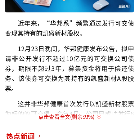
近年来，“华邦系”频繁通过发行可交债
变现其持有的凯盛新材股权。
12月23日晚间，华邦健康发布公告，拟申
请非公开发行不超过10亿元的可交换公司债
券，期限不超过3年，募集资金将用于偿还债
务。该债券可交换为其持有的凯盛新材A股股
票。
这并非华邦健康首次发行以凯盛新材股票
为标的的可交债。今年4月，公司已成功发行6
点击查看全文(剩余
91
%)
亿元可交债，初始换股价格为14.78元/股。
热点新闻
由于凯盛新材今年股价持续暴涨，截至当