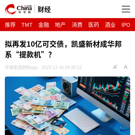
财经
推荐
TMT
金融
地产
消费
医药
酒业
IPO
拟再发10亿可交债，凯盛新材成华邦
系“提款机”？
环球老虎财经app
2025-12-26 09:35:52