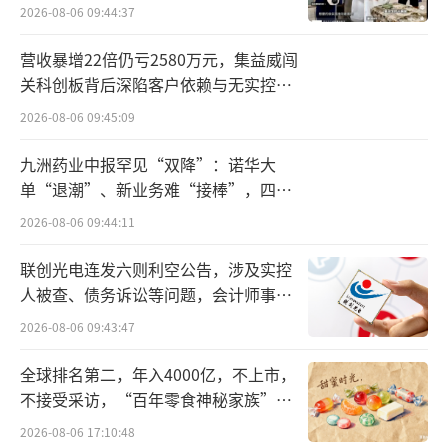
2026-08-06 09:44:37
同时，也带来了一定的资金压力。以华邦健康
为例，截至公告日，实际控制人张松山及一致
营收暴增22倍仍亏2580万元，集益威闯
行动人累计质押公司股份2.70亿股，占其持股
关科创板背后深陷客户依赖与无实控人
困局
总数的49.54%。
2026-08-06 09:45:09
九洲药业中报罕见“双降”：诺华大
此外，并购所形成的高商誉问题也逐渐显
单“退潮”、新业务难“接棒”，四大
现。2022年至2024年间，华邦健康因收购百盛
难关待闯
2026-08-06 09:44:11
药业产生的商誉累计计提减值准备达12.83亿
元，其中2024年计提6.19亿元，严重拖累了公
联创光电连发六则利空公告，涉及实控
司净利润表现。
人被查、债务诉讼等问题，会计师事务
所曾出具“保留意见”
2026-08-06 09:43:47
曲线“减持”凯盛新材
全球排名第二，年入4000亿，不上市，
在减持监管趋严的背景下，华邦健康选择
不接受采访，“百年零食神秘家族”浮
出水面？
以发行可交债的方式实现股权减持。
2026-08-06 17:10:48