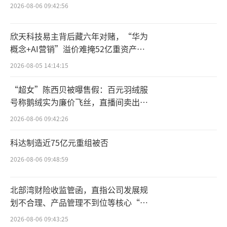
2026-08-06 09:42:56
关于募集资金用途，华邦健康表示，在扣
除发行费用后，资金将用于偿还公司有息债
欣天科技易主背后藏六年对赌，“华为
务。
概念+AI营销”溢价难掩52亿重资产考
验
值得关注的是，这并非华邦健康首次发行
2026-08-05 14:14:15
以凯盛新材A股股票为标的的可交债。
“超女”陈西贝被曝售假：百元羽绒服
号称鹅绒实为廉价飞丝，直播间卖出超
早在2025年4月，该公司就已完成面向专业
百万元
2026-08-06 09:42:26
投资者非公开发行可交债的工作，债券简称“2
5华邦EB”，同样以凯盛新材A股股票作为交换
科达制造近75亿元重组被否
标的。
2026-08-06 09:48:59
据了解，“25华邦EB”发行规模约6亿
北部湾财险收监管函，直指公司发展规
元，期限3年，初始换股价格为14.88元/股。后
划不合理、产品管理不到位等核心“痛
因权益分派调整，换股价格下调至14.78元/
点”
2026-08-06 09:43:25