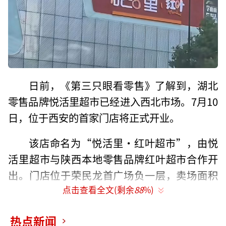
日前，《第三只眼看零售》了解到，湖北
零售品牌悦活里超市已经进入西北市场。7月10
日，位于西安的首家门店将正式开业。
该店命名为“悦活里·红叶超市”，由悦
活里超市与陕西本地零售品牌红叶超市合作开
出。门店位于荣民龙首广场负一层，卖场面积
约6000平米。整体风格定位与悦活里超市已有
点击查看全文(剩余
88
%)
门店基本一致。此前，人人乐超市曾在此经营
热点新闻
十余年。