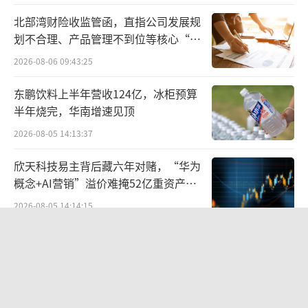
保持一致。
北部湾财险收监管函，直指公司发展规
据了解，悦活里·红叶超市大量引入了悦
划不合理、产品管理不到位等核心“痛
活里超市的自有品牌商品。包含了酒水饮料、
点”
2026-08-06 09:43:25
休闲食品、米面粮油、日用百货等品类。借助
东鹏饮料上半年营收124亿，冰柜预算
自有品牌商品，在提升门店差异化的情况下，
半年烧完，华南增速见顶
也将有效降低商品售价。
2026-08-05 14:13:37
具体来看，门店预售自有品牌商品中，12
欣天科技易主背后藏六年对赌，“华为
瓶550ml的矿泉水售价仅8.9元，10包90抽面巾
概念+AI营销”溢价难掩52亿重资产考
纸售价则为14.9元，5kg面粉价格为18.9元，1L
验
2026-08-05 14:14:15
装NFC橙汁则为12.9元。
联创光电连发六则利空公告，涉及实控
人被查、债务诉讼等问题，会计师事务
在价格之外，悦活里·红叶超市在门店呈
所曾出具“保留意见”
现、商品结构上，与红叶超市也有明显差异。
2026-08-06 09:43:47
整体来看，更加符合当前的消费需求。