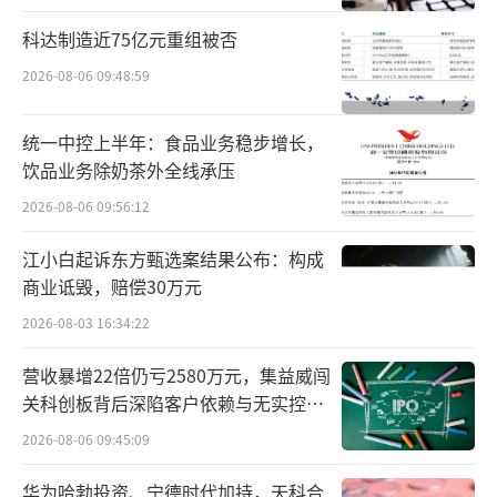
此形成了差异化竞争力。在当前的零售行业
科达制造近75亿元重组被否
中，悦活里超市已是不可忽视的零售新势力之
2026-08-06 09:48:59
一。
红叶超市则长期深耕于西安市场，成立至
统一中控上半年：食品业务稳步增长，
饮品业务除奶茶外全线承压
今已有28年时间。目前，在西安共经营3家门
2026-08-06 09:56:12
店，且以2000平米以下社区店为主。近期，公
司还关停了位于凤城七路的门店。
江小白起诉东方甄选案结果公布：构成
商业诋毁，赔偿30万元
有知情人士表示，在此次合作中，悦活里
2026-08-03 16:34:22
超市主要输出供应链与管理运营模式，资金投
入与实际运营则由红叶超市负责。
营收暴增22倍仍亏2580万元，集益威闯
关科创板背后深陷客户依赖与无实控人
在从业者看来，这一门店的开出对于两家
困局
2026-08-06 09:45:09
超市均有积极意义。
华为哈勃投资、宁德时代加持，天科合