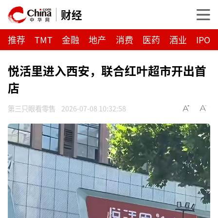
财经
推荐
TMT
金融
地产
消费
医药
酒业
IPO
悦活里进入西安，联合红叶超市开出首
店
第三只眼看零售
2026-07-08 10:32:58