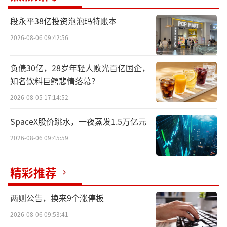
段永平38亿投资泡泡玛特账本
“该店将秉承悦活里超市的核心理念，依
托湖北悦联集团（悦活里超市母公司）的供应
2026-08-06 09:42:56
链优势，发挥红叶公司的优良传统和地缘优
负债30亿，28岁年轻人败光百亿国企，
势，倾力打造让顾客喜悦的全新超市。”官方
知名饮料巨鳄悲情落幕？
公开介绍道。
2026-08-05 17:14:52
悦活里超市成立于2017年，是湖北区域商
SpaceX股价跳水，一夜蒸发1.5万亿元
超好邻居集团推出的全新业态。品牌定位为精
2026-08-06 09:45:59
致社区商业，面向中高端客群。该品牌自2018
年在武汉开出首店后，已拓展至湖北多地及安
精彩推荐
徽、江苏两省。目前，共开出了20余家门店。
两则公告，换来9个涨停板
值得关注的是，悦活里超市在经营中打造
2026-08-06 09:53:41
出了“菜场+美食街+超市”的创新模式，并借