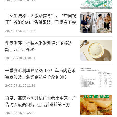
这一点从预售数据就能够看到。《第三只
眼看零售》观察到，截至7月7日，门店在抖音
“女生洗澡，大叔帮搓背”，“中国锅
上架的预售商品，已有较高的销量。其中，富
王”苏泊尔AI广告辣眼睛，已紧急下架
硒鲜鸡蛋销售已经过万份，鲜活大虾、金枕榴
2026-08-06 09:44:37
莲、鲜切牛肉销量也均已超过1000单。悦活里
华网测评丨杯装冰淇淋测评：哈根达
自有品牌商品，例如矿泉水、洗衣液、菜籽油
斯、八喜、甄稀
等也有百单的销售。
2026-06-20 11:38:53
悦活里·红叶超市的slogan为“新鲜每一
一季度毛利率降至39.1%！车市内卷禾
刻，悦享每一天，好物够低价”。预售商品相
赛受波及：激光雷达单价杀到800
对可观的销量，在一定程度上证实了商品具备
2026-05-21 10:12:36
一定性价比。参考上个月成山农场新店开业活
百度、高德地图开机广告卷土重来：广
动看，同规格金枕榴莲、活虾该店售价更低；
告时长最高5秒，点击后跳转第三方
而同规格肉卷、老哥俩五常香米，二者价格则
2026-08-06 09:45:35