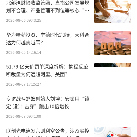
北部湾财险收监管函，直指公司发展规
医药实控人被证监会立案调查 每经记者王琳每
划不合理、产品管理不到位等核心“痛
经编辑杨夏）
（责任编辑：zx0276）
点”
2026-08-06 09:43:25
华为哈勃投资、宁德时代加持，天科合
达为何越卖越亏？
2026-08-05 14:16:14
51.79 亿天价罚单深度拆解：携程反垄
断裁量为何远超阿里、美团？
2026-08-07 17:25:27
专访战斗蚂蚁创始人刘坤：安顿用“锁
定-设计-击穿”跑出10倍增长
2026-08-07 09:41:09
联创光电连发六则利空公告，涉及实控