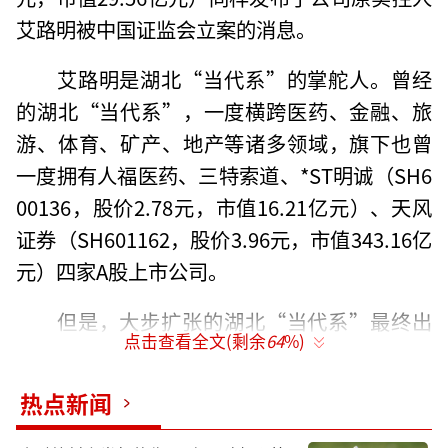
艾路明被中国证监会立案的消息。
艾路明是湖北“当代系”的掌舵人。曾经
的湖北“当代系”，一度横跨医药、金融、旅
游、体育、矿产、地产等诸多领域，旗下也曾
一度拥有人福医药、三特索道、*ST明诚（SH6
00136，股价2.78元，市值16.21亿元）、天风
证券（SH601162，股价3.96元，市值343.16亿
元）四家A股上市公司。
但是，大步扩张的湖北“当代系”最终出
点击查看全文(剩余
64
%)
现资金链问题。去年4月6日，“当代系”的重
要主体武汉当代科技产业集团股份有限公司
热点新闻
（以下简称当代科技）因未能按期偿付“19汉