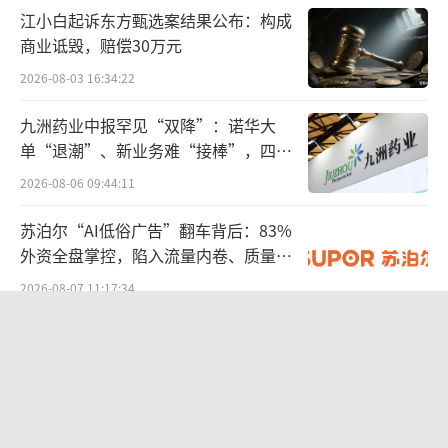
江小白起诉东方甄选案结果公布：构成
商业诋毁，赔偿30万元
2026-08-03 16:34:22
九洲药业中报罕见“双降”：诺华大
单“退潮”、新业务难“接棒”，四大
难关待闯
2026-08-06 09:44:11
苏泊尔“AI低俗广告”翻车背后：83%
外资全盘掌控，陷入流量内卷、质量频
发的负循环
2026-08-07 11:17:34
股价异动背后 济民健康跨界芯片谋变
2026-08-06 09:47:49
SpaceX股价跳水，一夜蒸发1.5万亿元