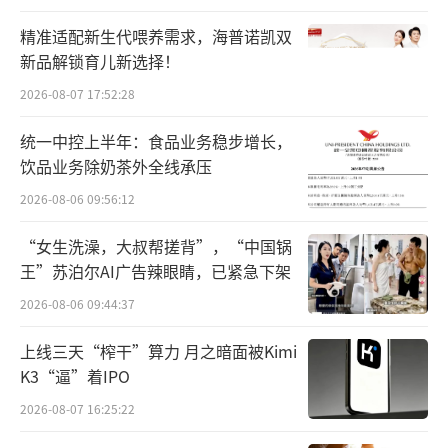
易未履行董事会审议程序及信息披露义务、定
精准适配新生代喂养需求，海普诺凯双
期报告财务数据披露不准确等。
新品解锁育儿新选择！
2026-08-07 17:52:28
在三特索道方面，深交所曾在去年8月下发
纪律处分，显示三特索道控股股东关联方当代
统一中控上半年：食品业务稳步增长，
科技曾构成对三特索道的非经营性资金占用，
饮品业务除奶茶外全线承压
累计发生额约42.02亿元，深交所彼时对艾路明
2026-08-06 09:56:12
予以了公开谴责。
“女生洗澡，大叔帮搓背”，“中国锅
王”苏泊尔AI广告辣眼睛，已紧急下架
今年7月，因三特索道未对关联担保及时履
2026-08-06 09:44:37
行审议程序及信息披露义务，深交所又对三特
索道下发监管函，并对艾路明予以了通报批评
上线三天“榨干”算力 月之暗面被Kimi
处分。
K3“逼”着IPO
2026-08-07 16:25:22
（原标题：湖北“当代系”深陷漩涡 人福