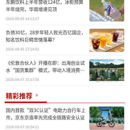
当科PPN001”的部分到期本息，引爆了其债券
东鹏饮料上半年营收124亿，冰柜预算
实质性违约的“大雷”。
半年烧完，华南增速见顶
2026-08-05 14:13:37
随后，湖北“当代系”也加速了资产收
负债30亿，28岁年轻人败光百亿国企，
缩，选择了从三特索道、天风证券撤退。
知名饮料巨鳄悲情落幕？
在湖北“当代系”的混乱漩涡中，人福医
2026-08-05 17:14:52
药、三特索道、*ST明诚此前也已多次受到监管
《伦敦合伙人》开播在即：出海创业试
处理，艾路明也曾多次涉及其中。
水“国货集群”模式，带动入境消费反
向种草
今年2月，上交所对人福医药及其控股股东
2026-08-07 15:17:50
当代科技、实控人艾路明等予以公开谴责，艾
精彩推荐
路明被公开认定3年内不适合担任上市公司董监
高。上交所在纪律处分决定书中披露的四项违
国内首款“双3C认证”电助力自行车上
规行为包括：控股股东及其关联方非经营性资
市，京东京造率先完成全链路安全认证
金占用、控股股东大额违规减持股份、重大交
2026-08-07 20:34:31